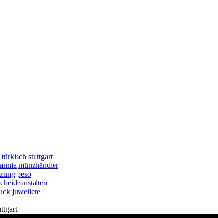
türkisch
stuttgart
tannia
münzhändler
tzung
peso
scheideanstalten
uck
juweliere
tgart