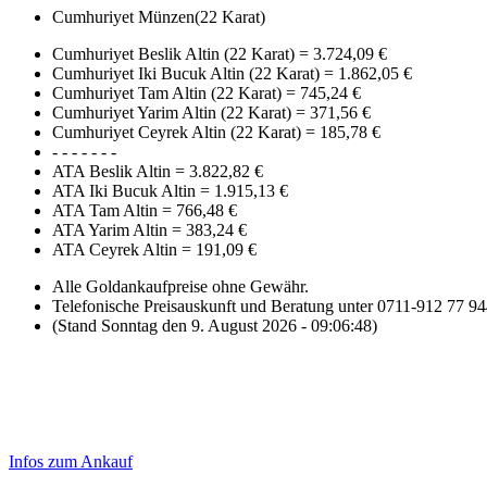
Cumhuriyet Münzen(22 Karat)
Cumhuriyet Beslik Altin (22 Karat)
=
3.724,09 €
Cumhuriyet Iki Bucuk Altin (22 Karat)
=
1.862,05 €
Cumhuriyet Tam Altin (22 Karat)
=
745,24 €
Cumhuriyet Yarim Altin (22 Karat)
=
371,56 €
Cumhuriyet Ceyrek Altin (22 Karat)
=
185,78 €
- - - - - - -
ATA Beslik Altin
=
3.822,82 €
ATA Iki Bucuk Altin
=
1.915,13 €
ATA Tam Altin
=
766,48 €
ATA Yarim Altin
=
383,24 €
ATA Ceyrek Altin
=
191,09 €
Alle Goldankaufpreise ohne Gewähr.
Telefonische Preisauskunft und Beratung unter 0711-912 77 9
(Stand Sonntag den 9. August 2026 - 09:06:48)
Laufend aktualisierte Ankaufspreise...
Haupt-
Sidebar
Infos zum Ankauf
(Primary)