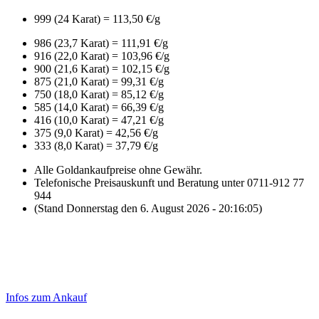
999 (24 Karat) = 113,50 €/g
986 (23,7 Karat) = 111,91 €/g
916 (22,0 Karat) = 103,96 €/g
900 (21,6 Karat) = 102,15 €/g
875 (21,0 Karat) = 99,31 €/g
750 (18,0 Karat) = 85,12 €/g
585 (14,0 Karat) = 66,39 €/g
416 (10,0 Karat) = 47,21 €/g
375 (9,0 Karat) = 42,56 €/g
333 (8,0 Karat) = 37,79 €/g
Alle Goldankaufpreise ohne Gewähr.
Telefonische Preisauskunft und Beratung unter 0711-912 77
944
(Stand Donnerstag den 6. August 2026 - 20:16:05)
Laufend aktualisierte Ankaufspreise...
Haupt-
Sidebar
Infos zum Ankauf
(Primary)