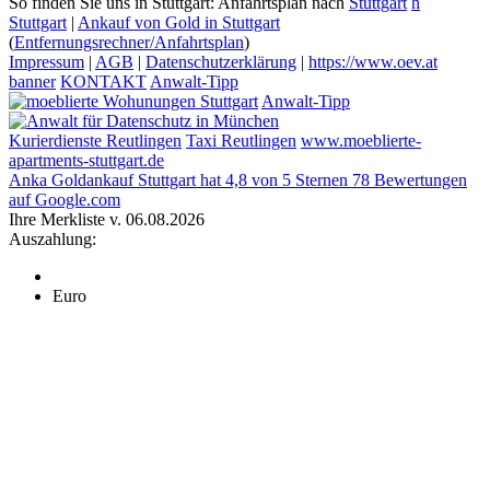
So finden Sie uns in Stuttgart: Anfahrtsplan nach
Stuttgart
h
Stuttgart
|
Ankauf von Gold in Stuttgart
(
Entfernungsrechner/Anfahrtsplan
)
Impressum
|
AGB
|
Datenschutzerklärung
|
https://www.oev.at
banner
KONTAKT
Anwalt-Tipp
Anwalt-Tipp
Kurierdienste Reutlingen
Taxi Reutlingen
www.moeblierte-
apartments-stuttgart.de
Anka Goldankauf Stuttgart
hat
4,8
von
5
Sternen
78
Bewertungen
auf Google.com
Ihre Merkliste v. 06.08.2026
Auszahlung:
Euro