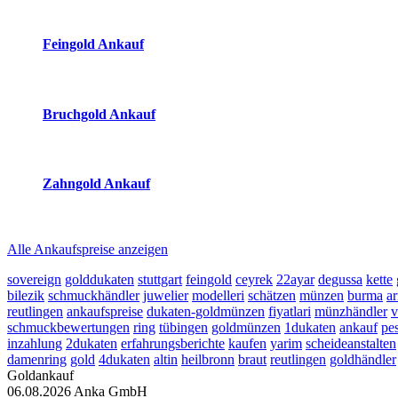
Aktuelle Preise Heute:
Feingold Ankauf
2026-08-06 - 20:16:05
-
19:50
Bruchgold Ankauf
2026-08-06 - 20:16:05
-
19:50
Zahngold Ankauf
2026-08-06 - 20:16:05
-
19:50
Alle Ankaufspreise anzeigen
sovereign
golddukaten
stuttgart
feingold
ceyrek
22ayar
degussa
kette
bilezik
schmuckhändler
juwelier
modelleri
schätzen
münzen
burma
a
reutlingen
ankaufspreise
dukaten-goldmünzen
fiyatlari
münzhändler
v
schmuckbewertungen
ring
tübingen
goldmünzen
1dukaten
ankauf
pe
inzahlung
2dukaten
erfahrungsberichte
kaufen
yarim
scheideanstalten
damenring
gold
4dukaten
altin
heilbronn
braut
reutlingen
goldhändler
Goldankauf
06.08.2026
Anka GmbH