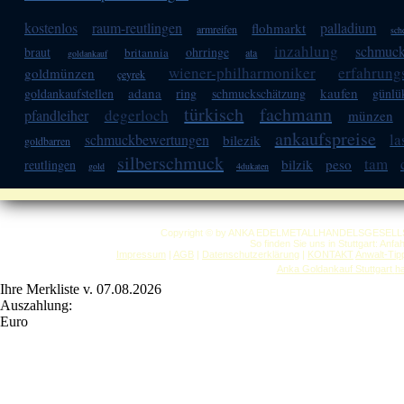
kostenlos
raum-reutlingen
palladium
flohmarkt
armreifen
sch
inzahlung
schmuck
braut
ohrringe
britannia
ata
goldankauf
wiener-philharmoniker
erfahrung
goldmünzen
çeyrek
adana
kaufen
goldankaufstellen
ring
schmuckschätzung
günlü
türkisch
fachmann
degerloch
pfandleiher
münzen
ankaufspreise
la
schmuckbewertungen
bilezik
goldbarren
silberschmuck
tam
bilzik
peso
reutlingen
gold
4dukaten
Copyright © by ANKA EDELMETALLHANDELSGESELLSCHAF
So finden Sie uns in Stuttgart: Anf
Impressum
|
AGB
|
Datenschutzerklärung
|
KONTAKT
Anwalt-Tip
Anka Goldankauf Stuttgart
h
Ihre Merkliste v. 07.08.2026
Auszahlung:
Euro