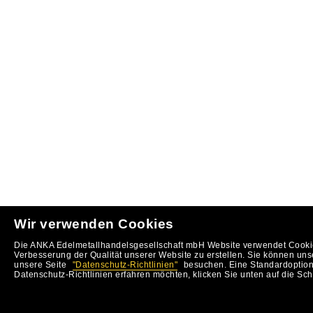
Wir verwenden Cookies
Die ANKA Edelmetallhandelsgesellschaft mbH Website verwendet Cookie
Verbesserung der Qualität unserer Website zu erstellen. Sie können uns
unsere Seite
"Datenschutz-Richtlinien"
besuchen. Eine Standardoption 
Datenschutz-Richtlinien erfahren möchten, klicken Sie unten auf die Sch