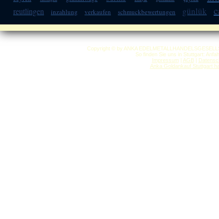
c
günlük
reutlingen
inzahlung
verkaufen
schmuckbewertungen
Copyright © by ANKA EDELMETALLHANDELSGESELLSCHAF
So finden Sie uns in Stuttgart: Anf
Impressum
|
AGB
|
Datensc
Anka Goldankauf Stuttgart
h