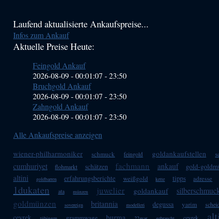
Haupt-
Laufend aktualisierte Ankaufspreise...
Infos zum Ankauf
Sidebar
Aktuelle Preise Heute:
(Primary)
Feingold Ankauf
2026-08-09 - 00:01:07
-
23:50
Bruchgold Ankauf
2026-08-09 - 00:01:07
-
23:50
Zahngold Ankauf
2026-08-09 - 00:01:07
-
23:50
Alle Ankaufspreise anzeigen
wiener-philharmoniker
goldankaufstellen
schmuck
s
feingold
fachmann
cumhuriyet
ankauf
schätzen
gold-goldm
flohmarkt
altini
erfahrungsberichte
tipps
weißgold
adresse
goldbarren
kette
1dukaten
juwelier
silberschmuc
goldankauf
ata
münzen
goldmünzen
britannia
degussa
yarim
schei
sovereign
modelleri
alt
burma
ceyrek
grammwage
çeyrek
tübingen
22ayar
gebraucht