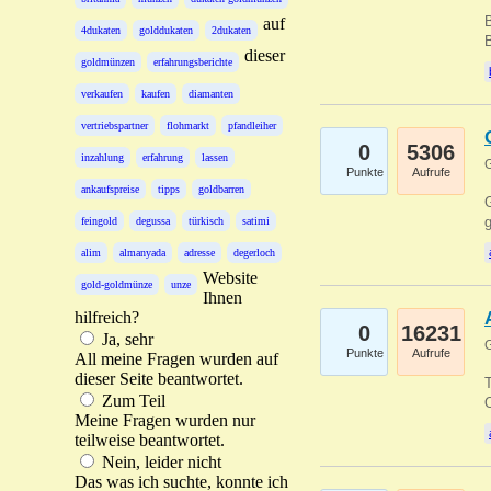
B
auf
4dukaten
golddukaten
2dukaten
B
dieser
goldmünzen
erfahrungsberichte
verkaufen
kaufen
diamanten
vertriebspartner
flohmarkt
pfandleiher
0
5306
inzahlung
erfahrung
lassen
G
Punkte
Aufrufe
ankaufspreise
tipps
goldbarren
G
g
feingold
degussa
türkisch
satimi
alim
almanyada
adresse
degerloch
Website
gold-goldmünze
unze
Ihnen
hilfreich?
0
16231
Ja, sehr
G
Punkte
Aufrufe
All meine Fragen wurden auf
dieser Seite beantwortet.
T
Zum Teil
O
Meine Fragen wurden nur
teilweise beantwortet.
Nein, leider nicht
Das was ich suchte, konnte ich