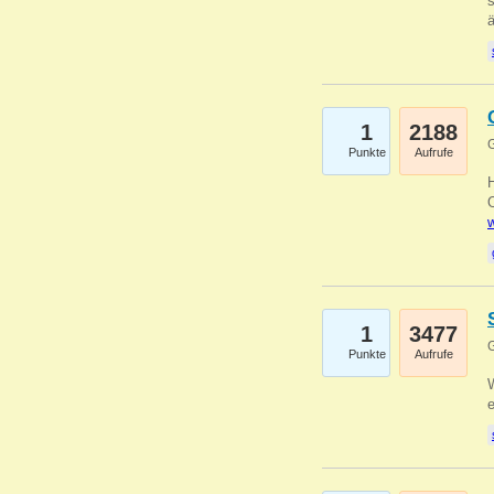
s
1
2188
G
Punkte
Aufrufe
O
w
1
3477
G
Punkte
Aufrufe
W