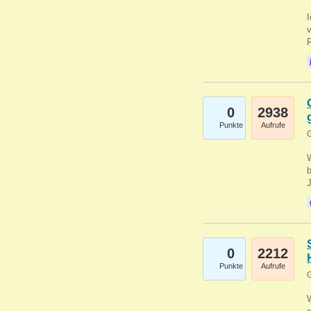
0
2938
Punkte
Aufrufe
G
b
0
2212
Punkte
Aufrufe
G
W