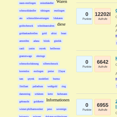
Waren
raum-reutlingen
münzhändler
schmuckhändler
tübingen
reutlingen
0
122028
G
ata
schmuckbewertungen
1dukaten
Punkte
Aufrufe
diese
A
goldschmuck
scheideanstalten
A
goldankaufstellen
gold
altini
braut
w
armreifen
adana
bilzik
günlük
canli
yarim
ceyrek
heilbronn
grammwage
ohrringe
0
6642
schmuckschätzung
silberschmuck
G
Punkte
Aufrufe
kostenlos
esslingen
preise
22ayar
A
w
tam
çeyrek
modelleri
burma
1brillant
palladium
weißgold
ring
damenring
schätzen
kette
fachmann
Informationen
gebraucht
goldkette
0
6955
wiener-philharmoniker
peso
sovereign
Punkte
Aufrufe
G
britannia
münzen
dukaten-goldmünzen