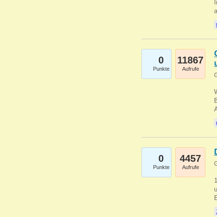
I
a
0
11867
Punkte
Aufrufe
G
B
0
4457
G
Punkte
Aufrufe
u