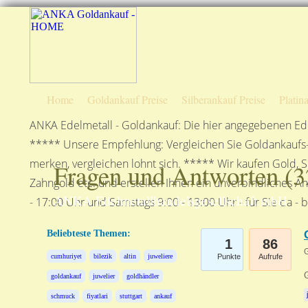
Home
Goldankauf Preise
Silberankauf Preise
Platin
ANKA Edelmetall - Goldankauf: Die hier angegebenen Ede
***** Unsere Empfehlung: Vergleichen Sie Goldankaufs-P
merken, vergleichen lohnt sich. ***** Wir kaufen Gold, S
Fragen und Antworten (
3
Zahngold etc. und erstellen Ihnen ein unverbindliches A
ANKA Edelmetallhandelsgesellschaft mbH
- 17:00 Uhr und Samstags 9:00 - 13:00 Uhr - für Sie da - 
Beliebteste Themen:
1
86
G
cumhuriyet
bilezik
altin
juweliere
Punkte
Aufrufe
G
goldankauf
juwelier
goldhändler
schmuck
fiyatlari
stuttgart
ankauf