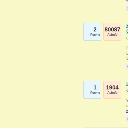
w
2
80087
Punkte
Aufrufe
G
1
1904
G
Punkte
Aufrufe
e
w