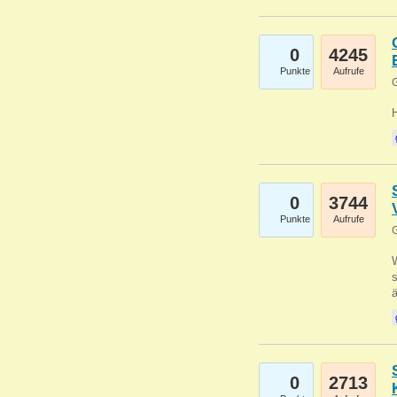
0
4245
Punkte
Aufrufe
G
0
3744
Punkte
Aufrufe
G
W
s
0
2713