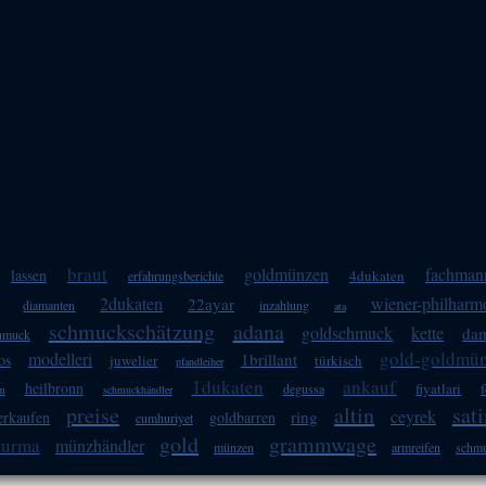
braut
goldmünzen
fachman
lassen
4dukaten
erfahrungsberichte
2dukaten
wiener-philharm
22ayar
diamanten
inzahlung
ata
schmuckschätzung
adana
goldschmuck
kette
da
hmuck
gold-goldmü
modelleri
1brillant
os
juwelier
türkisch
pfandleiher
1dukaten
ankauf
heilbronn
fiyatlari
degussa
im
schmuckhändler
preise
altin
sat
ceyrek
ring
erkaufen
goldbarren
cumhuriyet
gold
grammwage
burma
münzhändler
münzen
armreifen
schm