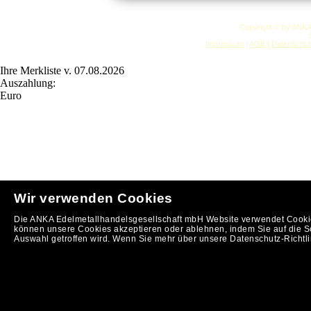
Copyright © by ANK
Impressum
|
AGB
|
Datenschut
Ihre Merkliste v. 07.08.2026
Auszahlung:
Euro
Wir verwenden Cookies
Die ANKA Edelmetallhandelsgesellschaft mbH Website verwendet Cookies
können unsere Cookies akzeptieren oder ablehnen, indem Sie auf die Sc
Auswahl getroffen wird. Wenn Sie mehr über unsere Datenschutz-Richtlin