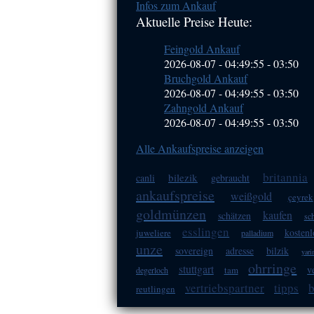
Infos zum Ankauf
Sidebar
Aktuelle Preise Heute:
(Primary)
Feingold Ankauf
2026-08-07 - 04:49:55
-
03:50
Bruchgold Ankauf
2026-08-07 - 04:49:55
-
03:50
Zahngold Ankauf
2026-08-07 - 04:49:55
-
03:50
Alle Ankaufspreise anzeigen
britannia
bilezik
canli
gebraucht
ankaufspreise
weißgold
çeyrek
goldmünzen
kaufen
schätzen
sc
esslingen
kostenl
juweliere
palladium
unze
sovereign
adresse
bilzik
yar
ohrringe
stuttgart
v
tam
degerloch
vertriebspartner
tipps
reutlingen