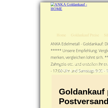
Home
Goldankauf Preise
Si
ANKA Edelmetall - Goldankauf: Di
***** Unsere Empfehlung: Vergle
merken, vergleichen lohnt sich. *
Goldankauf pe
Zahngold etc. und erstellen Ihne
ANKA Edelmetallhandels
- 17:00 Uhr und Samstags 9:00 - 1
Goldankauf 
Postversan