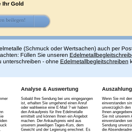
 Ihr Gold
en beilegen!
HIER KOSTENLOS LADEN
elmetalle (Schmuck oder Wertsachen) auch per Pos
eachten: Füllen Sie unseren
Edelmetallbegleitschrei
zu unterschreiben - ohne
Edelmetallbegleitschreiben
k
Analyse & Auswertung
Auszahlung
immer
Sobald Ihre Sendung bei uns eingegangen
Wenn Sie mit de
ist, erhalten Sie umgehend einen Anruf
einverstanden sin
oder wahlweise eine E-Mail ? wir haben
unverzüglich den
nn
den Ankaufpreis für Ihre Edelmetalle
Ihnen angegebene
ie
ermittelt und können Ihnen ein Angebot
Sie mit unserem 
iden
machen. Der Ankaufspreis wird aus
einverstanden sei
muck
unserem jeweiligen Tages-Kurs, dem
Sendung unverzüg
.
Gewicht und der Legierung errechnet. Es
die Absenderadre