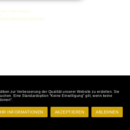
.4, 70597 Stuttgart
n
)
ken zur Verbesserung der Qualität unserer Website zu erstellen. Sie
uchen. Eine Standardoption "Keine Einwilligung" gilt, wenn keine
tionen".
haben auch Sie alten Goldschmuck
reife oder sogar Goldmünzen) die
HR INFORMATIONEN
AKZEPTIEREN
ABLEHNEN
ldMünzen anzeigen