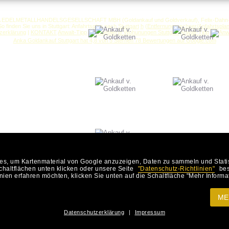
A EDELMETALLHANDELSGESELLSCHAFT MBH (Goldankauf und Goldverkauf), Felix-Dahn-Str
So finden Sie uns in Stuttgart: Anfahrtsplan nach
Stuttgart
h
(
Entfernungsrechner/Anfahrtspla
zerklärung
|
KONTAKT
Anwalt-Tipp
Anwalt-Tipp
Anka Goldankauf Stuttgart
hat
4,8
von
5
Sternen
78
Bewertungen auf Google.com
, um Kartenmaterial von Google anzuzeigen, Daten zu sammeln und Statisti
haltflächen unten klicken oder unsere Seite
"Datenschutz-Richtlinien"
bes
ien erfahren möchten, klicken Sie unten auf die Schaltfläche "Mehr Informa
Gold ist ein wertvoller Rohstoff. Vielleicht 
(wie z.B. Goldketten, Goldcolliers, Gold Arm
ME
nutzlos im Schmuckkästchen rumliegen.
Datenschutzerklärung
|
Impressum
Preise anzeigen
Mehr Go