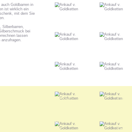
 auch Goldbarren in
 ist wirklich ein
eschenk, mit dem Sie
en.
Silberbarren,
Silberschmuck bei
verrechnen lassen
h anzufragen.
Unsere Adresse:
Unser
ANKA Edelmetallhandels-
Edelme
gesellschaft mbH
nur nac
Felix-Dahn-Str. 4
Termin
70597 Stuttgart
Telefo