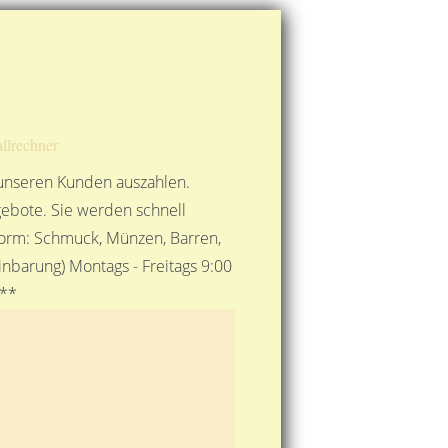
Route berechnen
So finden Sie uns
Gold mit der Post senden
llrechner
 unseren Kunden auszahlen.
ebote. Sie werden schnell
 Form: Schmuck, Münzen, Barren,
nbarung) Montags - Freitags 9:00
***