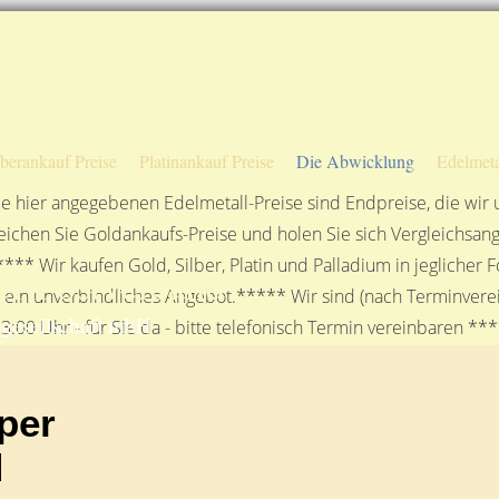
Sofortige Auszahlung!
Das sagen unsere Kunden
Unsere Öffnungszeiten
lberankauf Preise
Platinankauf Preise
Die Abwicklung
Edelmeta
e hier angegebenen Edelmetall-Preise sind Endpreise, die wir
ichen Sie Goldankaufs-Preise und holen Sie sich Vergleichsang
**** Wir kaufen Gold, Silber, Platin und Palladium in jeglicher
r Postversand
n ein unverbindliches Angebot.***** Wir sind (nach Terminverei
gesellschaft mbH
3:00 Uhr - für Sie da - bitte telefonisch Termin vereinbaren **
per
d