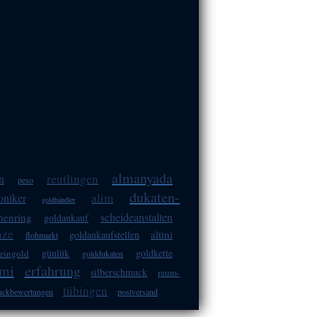
almanyada
reutlingen
n
peso
dukaten-
alim
oniker
goldhändler
scheideanstalten
menring
goldankauf
nze
altini
goldankaufstellen
flohmarkt
günlük
goldkette
feingold
golddukaten
imi
erfahrung
silberschmuck
raum-
tübingen
uckbewertungen
postversand