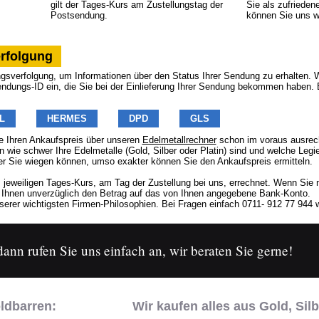
gilt der Tages-Kurs am Zustellungstag der
Sie als zufrieden
Postsendung.
können Sie uns w
rfolgung
sverfolgung, um Informationen über den Status Ihrer Sendung zu erhalten. Wä
endungs-ID ein, die Sie bei der Einlieferung Ihrer Sendung bekommen haben. 
L
HERMES
DPD
GLS
 Ihren Ankaufspreis über unseren
Edelmetallrechner
schon im voraus ausrech
n wie schwer Ihre Edelmetalle (Gold, Silber oder Platin) sind und welche Legi
er Sie wiegen können, umso exakter können Sie den Ankaufspreis ermitteln.
 jeweiligen Tages-Kurs, am Tag der Zustellung bei uns, errechnet. Wenn Sie
r Ihnen unverzüglich den Betrag auf das von Ihnen angegebene Bank-Konto.
erer wichtigsten Firmen-Philosophien. Bei Fragen einfach 0711- 912 77 944 w
nn rufen Sie uns einfach an, wir beraten Sie gerne!
ldbarren:
Wir kaufen alles aus Gold, Silb