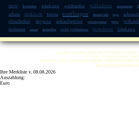
palladium
unze
4dukaten
goldhändler
kostenlos
münzhändler
reutlingen
türkisch
adana
burma
schmuck
almanyada
tipps
pfandleiher
degussa
ankaufspreise
verkauf
peso
vertriebspartner
juweliere
2dukaten
fachmann
gold-goldmünze
armreifen
ankauf
Copyright © by ANKA EDELMETALLHANDELSGESELLSCHAF
So finden Sie uns in Stuttgart: Anf
Impressum
|
AGB
|
Datenschutzerklärung
|
KONTAKT
Anwalt-Tip
Anka Goldankauf Stuttgart
h
Ihre Merkliste v. 08.08.2026
Auszahlung:
Euro