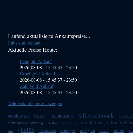
Haupt-
Laufend aktualisierte Ankaufspreise...
Infos zum Ankauf
Sidebar
Aktuelle Preise Heute:
(Primary)
Feingold Ankauf
2026-08-08 - 15:45:37
-
23:50
Bruchgold Ankauf
2026-08-08 - 15:45:37
-
23:50
Zahngold Ankauf
2026-08-08 - 15:45:37
-
23:50
Alle Ankaufspreise anzeigen
silberschmuck
braut
golds
grammwage
cumhuriyet
modelleri
schmuckbew
schmuckschätzung
sovereign
1brillant
günlük
satimi
diamanten
ri
esslingen
weißgold
altin
schätzen