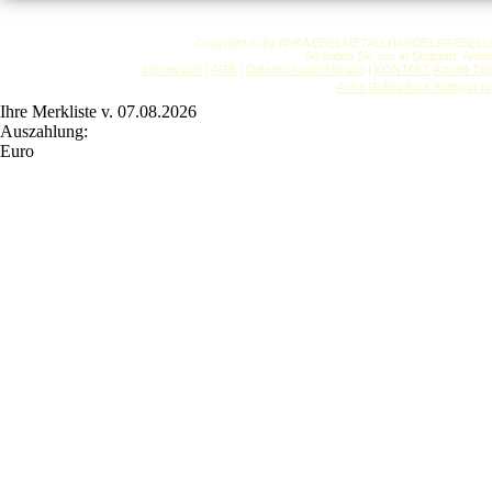
Copyright © by ANKA EDELMETALLHANDELSGESELLSCHAF
So finden Sie uns in Stuttgart: Anf
Impressum
|
AGB
|
Datenschutzerklärung
|
KONTAKT
Anwalt-Tip
Anka Goldankauf Stuttgart
h
Ihre Merkliste v. 07.08.2026
Auszahlung:
Euro