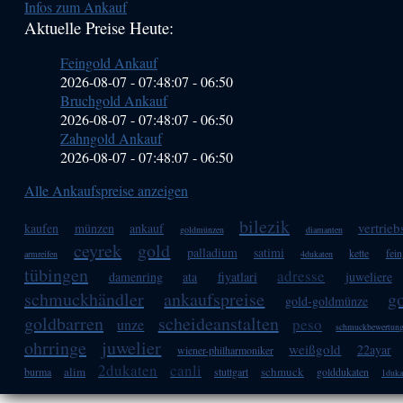
Infos zum Ankauf
Sidebar
Aktuelle Preise Heute:
(Primary)
Feingold Ankauf
2026-08-07 - 07:48:07
-
06:50
Bruchgold Ankauf
2026-08-07 - 07:48:07
-
06:50
Zahngold Ankauf
2026-08-07 - 07:48:07
-
06:50
Alle Ankaufspreise anzeigen
bilezik
vertrieb
kaufen
münzen
ankauf
goldmünzen
diamanten
ceyrek
gold
palladium
satimi
kette
fei
armreifen
4dukaten
tübingen
adresse
damenring
ata
fiyatlari
juweliere
schmuckhändler
ankaufspreise
g
gold-goldmünze
goldbarren
scheideanstalten
peso
unze
schmuckbewertun
ohrringe
juwelier
weißgold
22ayar
wiener-philharmoniker
2dukaten
canli
alim
schmuck
burma
stuttgart
golddukaten
1duka