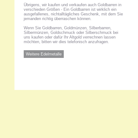
Übrigens, wir kaufen und verkaufen auch Goldbarren in
verschieden Größen - Ein Goldbarren ist wirklich ein
ausgefallenes, nichtalltägliches Geschenk, mit dem Sie
jemanden richtig überraschen können.
Wenn Sie Goldbarren, Goldmünzen, Silberbarren,
Silbermünzen, Goldschmuck oder Silberschmuck bei
uns kaufen oder dafür Ihr Altgold verrechnen lassen
möchten, bitten wir dies telefonisch anzufragen.
Weitere Edelmetalle
Unsere 
ANKA Ede
gesellsch
Felix-Dah
70597 Stu