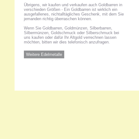
Übrigens, wir kaufen und verkaufen auch Goldbarren in
verschieden Größen - Ein Goldbarren ist wirklich ein
ausgefallenes, nichtalltägliches Geschenk, mit dem Sie
jemanden richtig überraschen können.
Wenn Sie Goldbarren, Goldmünzen, Silberbarren,
Silbermünzen, Goldschmuck oder Silberschmuck bei
uns kaufen oder dafür Ihr Altgold verrechnen lassen
möchten, bitten wir dies telefonisch anzufragen.
Weitere Edelmetalle
Unsere 
ANKA Ede
gesellsch
Felix-Dah
70597 Stu