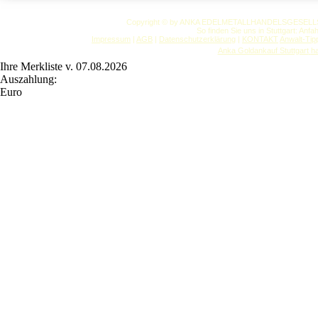
Copyright © by ANKA EDELMETALLHANDELSGESELLSCHAF
So finden Sie uns in Stuttgart: Anf
Impressum
|
AGB
|
Datenschutzerklärung
|
KONTAKT
Anwalt-Tip
Anka Goldankauf Stuttgart
h
Ihre Merkliste v. 07.08.2026
Auszahlung:
Euro