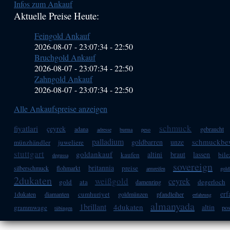
Infos zum Ankauf
Sidebar
Aktuelle Preise Heute:
(Primary)
Feingold Ankauf
2026-08-07 - 23:07:34
-
22:50
Bruchgold Ankauf
2026-08-07 - 23:07:34
-
22:50
Zahngold Ankauf
2026-08-07 - 23:07:34
-
22:50
Alle Ankaufspreise anzeigen
schmuck
fiyatlari
çeyrek
adana
gebraucht
adresse
burma
peso
palladium
schmuckbe
goldbarren
unze
münzhändler
juweliere
stuttgart
goldankauf
altini
braut
lassen
kaufen
bile
degussa
sovereign
britannia
preise
silberschmuck
flohmarkt
armreifen
gold
2dukaten
weißgold
ceyrek
gold
ata
degerloch
damenring
erf
cumhuriyet
1dukaten
diamanten
goldmünzen
pfandleiher
erfahrung
almanyada
1brillant
4dukaten
altin
grammwage
pos
tübingen