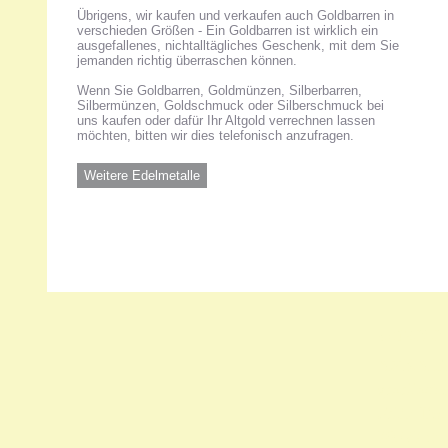
Übrigens, wir kaufen und verkaufen auch Goldbarren in
verschieden Größen - Ein Goldbarren ist wirklich ein
ausgefallenes, nichtalltägliches Geschenk, mit dem Sie
jemanden richtig überraschen können.
Wenn Sie Goldbarren, Goldmünzen, Silberbarren,
Silbermünzen, Goldschmuck oder Silberschmuck bei
uns kaufen oder dafür Ihr Altgold verrechnen lassen
möchten, bitten wir dies telefonisch anzufragen.
Weitere Edelmetalle
Unsere 
ANKA Ede
gesellsch
Felix-Dah
70597 Stu