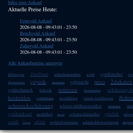
Infos zum Ankauf
Sidebar
Aktuelle Preise Heute:
(Primary)
Feingold Ankauf
2026-08-08 - 09:43:01
-
23:50
Bruchgold Ankauf
2026-08-08 - 09:43:01
-
23:50
Zahngold Ankauf
2026-08-08 - 09:43:01
-
23:50
Alle Ankaufspreise anzeigen
1brillant
goldhändler
es
tübingen
gold
scheideanstalten
çeyrek
peso
2dukaten
gebraucht
diamanten
pfandleiher
münzen
erfahrungsb
goldschmuck
bilezik
damenring
kostenlos
flohm
inzahlung
raum-reutlingen
golddukaten
schmuckschätzung
wiener-philharmoniker
duk
4dukaten
goldankauf
günlük
schmuckhändler
modelleri
sover
unze
canli
altini
vertriebspartner
schmuckbewertungen
degerl
22ayar