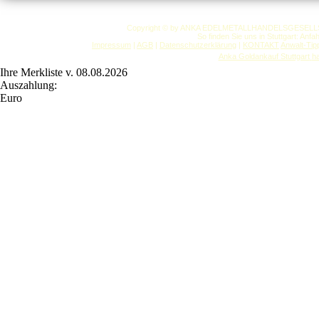
Copyright © by ANKA EDELMETALLHANDELSGESELLSCHAF
So finden Sie uns in Stuttgart: Anf
Impressum
|
AGB
|
Datenschutzerklärung
|
KONTAKT
Anwalt-Tip
Anka Goldankauf Stuttgart
h
Ihre Merkliste v. 08.08.2026
Auszahlung:
Euro