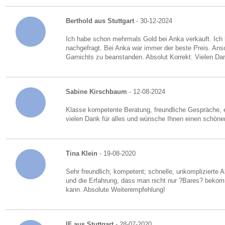
Berthold aus Stuttgart
- 30-12-2024
Ich habe schon mehrmals Gold bei Anka verkauft. Ich
nachgefragt. Bei Anka war immer der beste Preis. Anson
Garnichts zu beanstanden. Absolut Korrekt. Vielen Dan
Sabine Kirschbaum
- 12-08-2024
Klasse kompetente Beratung, freundliche Gespräche, e
vielen Dank für alles und wünsche Ihnen einen schöne
Tina Klein
- 19-08-2020
Sehr freundlich; kompetent; schnelle, unkomplizierte
und die Erfahrung, dass man nicht nur ?Bares? beko
kann. Absolute Weiterempfehlung!
IF aus Stuttgart
- 28-07-2020