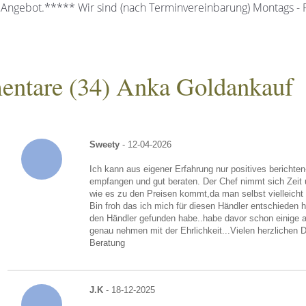
 Angebot.***** Wir sind (nach Terminvereinbarung) Montags - Fr
ntare (
34
) Anka Goldankauf
gesellschaft mbH
Sweety
- 12-04-2026
Ich kann aus eigener Erfahrung nur positives berichte
empfangen und gut beraten. Der Chef nimmt sich Zeit u
wie es zu den Preisen kommt,da man selbst vielleicht o
Bin froh das ich mich für diesen Händler entschieden
den Händler gefunden habe..habe davor schon einige a
genau nehmen mit der Ehrlichkeit...Vielen herzlichen 
Beratung
J.K
- 18-12-2025