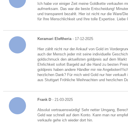
Ich habe vor einiger Zeit meine Goldkette verkaufen 
aufmerksam. Das war die beste Entscheidung! Minuten
und transparent bezahlt. Hier ist nicht nur die Ware/D
für Ihre Menschlichkeit und Ihre tolle Expertise. Liebe
Keramari Eleftheria
- 17-12-2025
Hier zählt nicht nur der Ankauf von Gold im Vordergru
auch der Mensch jeder mit seine individuelle Geschich
goldschmuck den aktuellsten goldpreis auf dem Markt 
Ehrlichkeit sofort Bargeld auf die Hand zu besten Prei
goldpreis haben andere Händler mir nie Angeboten!!!ich
herzlichen Dank? Für mich wird Gold nur hier verkauft 
aus Stuttgart Fröhliche Weihnachten und herzlichen D
Frank D
- 21-03-2025
Absolut vertrauenswürdig! Sehr netter Umgang, Berec
Geld war schnell auf dem Konto. Kann man nur empfe
verkaufe gehe ich wieder dort hin.