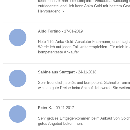
rasch und zeitnah. Die komplette Verkaufsabwicklung w
zufriedenstellend. Ich kann Anka Gold mit bestem Gew
Hervorragend!!-
Aldo Fortino
- 17-01-2019
Note 1 für Anka-Gold. Absoluter Fachmann, unschlagbar
Werde ich auf jeden Fall weiterempfehlen. Für mich in 
kompetenteste Ankäufer
Sabine aus Stuttgart
- 24-11-2018
Sehr freundlich, seriös und kompetent. Schnelle Term
wirklich gute Preise beim Ankauf. Ich werde Sie weite
Peter K.
- 09-11-2017
Sehr großes Entgegenkommen beim Ankauf von Goldm
gutes Angebot bekommen.