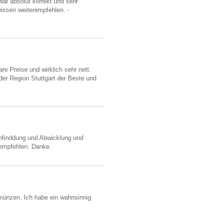
ar absolut korrekt und sehr
issen weiterempfehlen. -
e Preise und wirklich sehr nett.
der Region Stuttgart der Beste und
infinddung und Abwicklung und
rempfehlen. Danke.
ünzen. Ich habe ein wahnsinnig