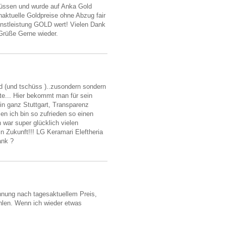
müssen und wurde auf Anka Gold
aktuelle Goldpreise ohne Abzug fair
ienstleistung GOLD wert! Vielen Dank
 Grüße Gerne wieder.
nd (und tschüss )..zusondern sondern
te... Hier bekommt man für sein
in ganz Stuttgart, Transparenz
sen ich bin so zufrieden so einen
 war super glücklich vielen
in Zukunft!!! LG Keramari Eleftheria
ank ?
hnung nach tagesaktuellem Preis,
hlen. Wenn ich wieder etwas