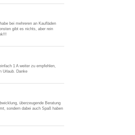
 habe bei mehreren an Kaufläden
sten gibt es nichts, aber rein
k!!!
infach 1 A weiter zu empfehlen,
n Urlaub. Danke
 Abwicklung, überzeugende Beratung
mmt, sondern dabei auch Spaß haben