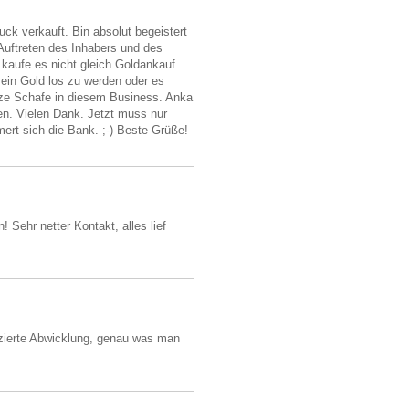
k verkauft. Bin absolut begeistert
Auftreten des Inhabers und des
 kaufe es nicht gleich Goldankauf.
sein Gold los zu werden oder es
rze Schafe in diesem Business. Anka
n. Vielen Dank. Jetzt muss nur
t sich die Bank. ;-) Beste Grüße!
 Sehr netter Kontakt, alles lief
izierte Abwicklung, genau was man