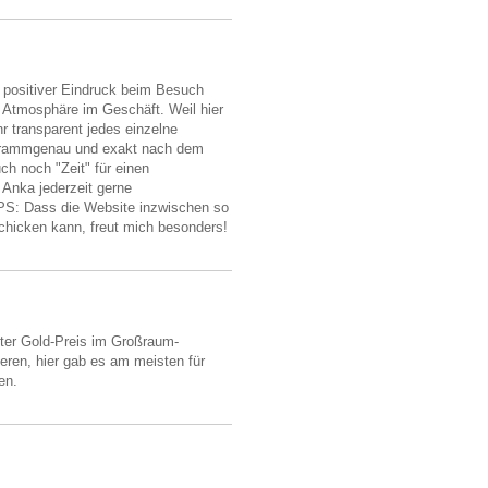
n positiver Eindruck beim Besuch
e Atmosphäre im Geschäft. Weil hier
r transparent jedes einzelne
Grammgenau und exakt nach dem
h noch "Zeit" für einen
 Anka jederzeit gerne
PS: Dass die Website inzwischen so
chicken kann, freut mich besonders!
ster Gold-Preis im Großraum-
ieren, hier gab es am meisten für
en.