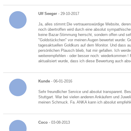
Ulf Seeger
- 29-10-2017
Ja, alles stimmt:Die vertrauenswürdige Website, dere
noch übertroffen wird durch eine absolut sympathisch
keine Bazar-Stimmung herrscht, sondern offen und seh
"Goldstückchen" vor meinen Augen bewertet wurde: 
tagesaktuellen Goldkurs auf dem Monitor. Und dass auc
persönlichen Plausch blieb, hat mir gefallen. Ich werde
weiterempfehlen - oder besser noch: wiederkommen ! 
aktualisiert wurde, dass ich diese Bewertung auch abs
Kunde
- 06-01-2016
Sehr freundlicher Service und absolut transparent. Be
Stuttgart. War bei vielen anderen Ankäufern und Juwel
meinen Schmuck. Fa. ANKA kann ich absolut empfehl
Coco
- 03-08-2013