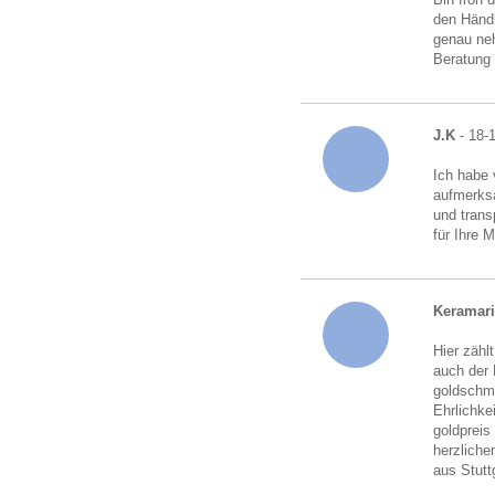
den Händl
genau neh
Beratung
J.K
- 18-
Ich habe 
aufmerksa
und trans
für Ihre 
Keramari
Hier zähl
auch der 
goldschmu
Ehrlichke
goldpreis
herzliche
aus Stutt