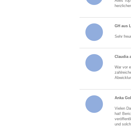
Alles Top
herzliche
GH aus 
Sehr freu
Claudia 
War vor e
zahlreich
Abwicklun
Anka Go
Vielen Da
hat! Beri
veröffent
und solch