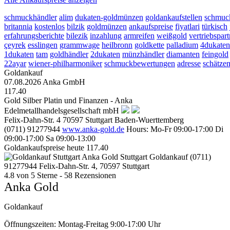
schmuckhändler
alim
dukaten-goldmünzen
goldankaufstellen
schmuc
britannia
kostenlos
bilzik
goldmünzen
ankaufspreise
fiyatlari
türkisch
erfahrungsberichte
bilezik
inzahlung
armreifen
weißgold
vertriebspart
çeyrek
esslingen
grammwage
heilbronn
goldkette
palladium
4dukaten
1dukaten
tam
goldhändler
2dukaten
münzhändler
diamanten
feingold
22ayar
wiener-philharmoniker
schmuckbewertungen
adresse
schätze
Goldankauf
07.08.2026
Anka GmbH
117.40
Gold Silber Platin und Finanzen - Anka
Edelmetallhandelsgesellschaft mbH
Felix-Dahn-Str. 4
70597
Stuttgart
Baden-Wuerttemberg
(0711) 91277944
www.anka-gold.de
Hours:
Mo-Fr 09:00-17:00
Di
09:00-17:00
Sa 09:00-13:00
Goldankaufspreise heute
117.40
Anka Gold Stuttgart
Goldankauf
(0711)
91277944
Felix-Dahn-Str. 4, 70597 Stuttgart
4.8
von
5
Sterne -
58
Rezensionen
Anka Gold
Goldankauf
Öffnungszeiten:
Montag-Freitag 9:00-17:00 Uhr