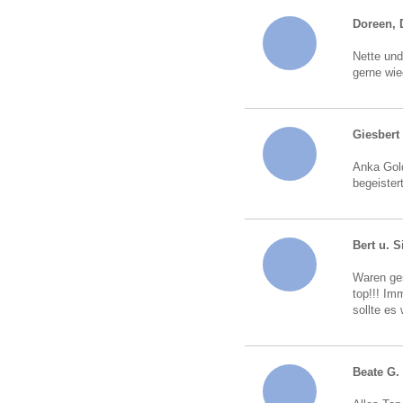
Doreen, 
Nette und
gerne wie
Giesbert
Anka Gold
begeister
Bert u. S
Waren ges
top!!! Im
sollte es
Beate G.