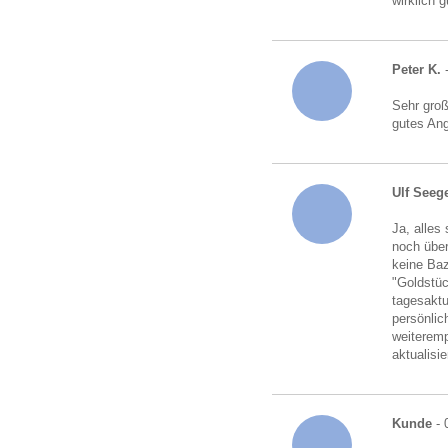
wirklich 
Peter K.
-
Sehr gro
gutes An
Ulf Seeg
Ja, alles
noch über
keine Baz
"Goldstü
tagesaktu
persönlic
weiteremp
aktualisi
Kunde
- 