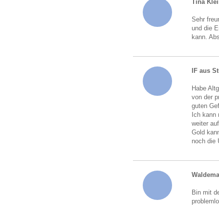
Tina Kle
Sehr freu
und die 
kann. Abs
IF aus St
Habe Altg
von der p
guten Gef
Ich kann 
weiter au
Gold kann
noch die
Waldema
Bin mit d
probleml