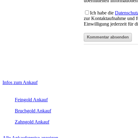
übermittelten Informationen 
Ich habe die
Datenschut
zur Kontaktaufnahme und f
Einwilligung jederzeit für 
Haupt-
Laufend aktualisierte Ankaufspreise...
Infos zum Ankauf
Sidebar
Aktuelle Preise Heute:
(Primary)
Feingold Ankauf
2026-08-09 - 10:45:11
-
23:50
Bruchgold Ankauf
2026-08-09 - 10:45:11
-
23:50
Zahngold Ankauf
2026-08-09 - 10:45:11
-
23:50
Alle Ankaufspreise anzeigen