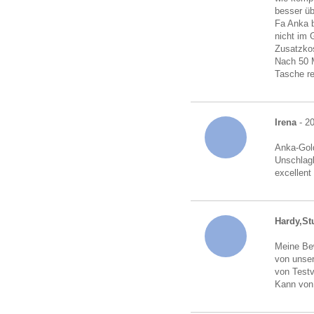
besser üb
Fa Anka b
nicht im 
Zusatzkos
Nach 50 M
Tasche r
Irena
- 20
Anka-Gold
Unschlagb
excellent
Hardy,Stu
Meine Bew
von unser
von Testv
Kann von