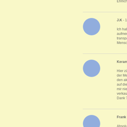
Ehrlic
J.K
- 
Ich ha
aufmer
transp
Mensch
Keram
Hier z
der Me
den ak
auf di
mir ni
verkau
Dank 
Frank
Absolu