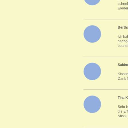
schnel
wieder
Bertho
Ich ha
nachge
beanst
Sabin
Klasse
Dank f
Tina K
Sehr f
die Er
Absolu