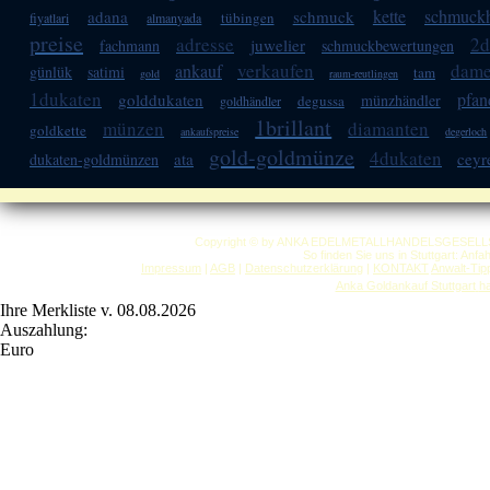
kette
schmuckh
adana
schmuck
tübingen
fiyatlari
almanyada
preise
adresse
2d
juwelier
fachmann
schmuckbewertungen
verkaufen
dame
ankauf
günlük
satimi
tam
gold
raum-reutlingen
1dukaten
pfan
golddukaten
münzhändler
degussa
goldhändler
1brillant
münzen
diamanten
goldkette
ankaufspreise
degerloch
gold-goldmünze
4dukaten
ata
ceyr
dukaten-goldmünzen
Copyright © by ANKA EDELMETALLHANDELSGESELLSCHAF
So finden Sie uns in Stuttgart: Anf
Impressum
|
AGB
|
Datenschutzerklärung
|
KONTAKT
Anwalt-Tip
Anka Goldankauf Stuttgart
h
Ihre Merkliste v. 08.08.2026
Auszahlung:
Euro