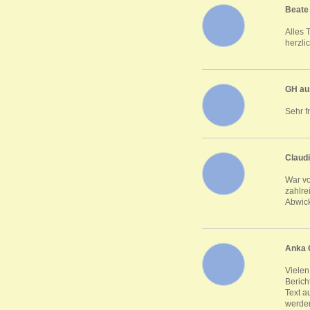
Beate
Alles 
herzli
GH au
Sehr f
Claud
War vo
zahlre
Abwick
Anka 
Vielen
Berich
Text a
werden