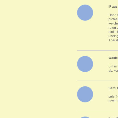
IF aus
Habe A
profes
welche
raten 
einfac
uneing
Aber d
Walde
Bin mi
ab, ko
Sami 
sehr f
erwart