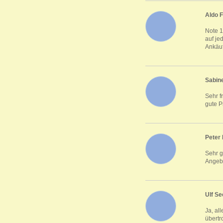
Aldo F
Note 1
auf je
Ankäu
Sabine
Sehr f
gute P
Peter 
Sehr 
Angeb
Ulf Se
Ja, al
übertr