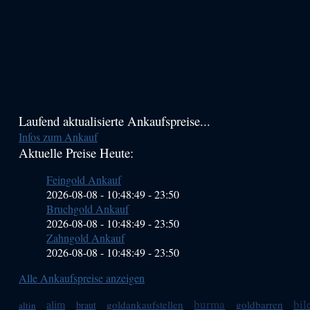
Haupt-
Laufend aktualisierte Ankaufspreise...
Infos zum Ankauf
Sidebar
Aktuelle Preise Heute:
(Primary)
Feingold Ankauf
2026-08-08 - 10:48:49
-
23:50
Bruchgold Ankauf
2026-08-08 - 10:48:49
-
23:50
Zahngold Ankauf
2026-08-08 - 10:48:49
-
23:50
Alle Ankaufspreise anzeigen
burma
bil
alim
goldankaufstellen
goldbarren
braut
altin