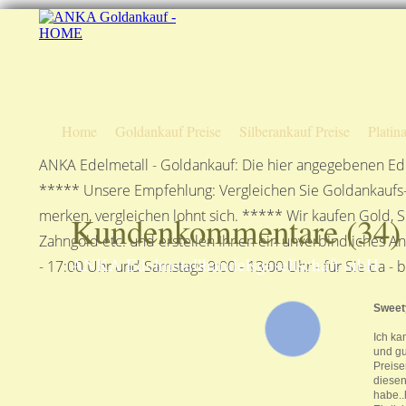
Home
Goldankauf Preise
Silberankauf Preise
Platin
ANKA Edelmetall - Goldankauf: Die hier angegebenen Ede
***** Unsere Empfehlung: Vergleichen Sie Goldankaufs-P
merken, vergleichen lohnt sich. ***** Wir kaufen Gold, S
Kundenkommentare (
34
)
Zahngold etc. und erstellen Ihnen ein unverbindliches A
ANKA Edelmetallhandelsgesellschaft mbH
- 17:00 Uhr und Samstags 9:00 - 13:00 Uhr - für Sie da - 
Swee
Ich ka
und gu
Preise
diesen
habe..