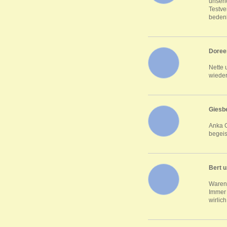
unseri
Testve
beden
Doree
Nette 
wieder
Giesb
Anka G
begeis
Bert u.
Waren 
Immer 
wirlic