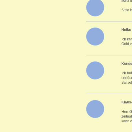
Ilona
Sehr f
Heiko
Ich ka
Gold v
Kunde
Ich ha
seriös
Bar od
Klaus
Herr G
zeitna
kann A