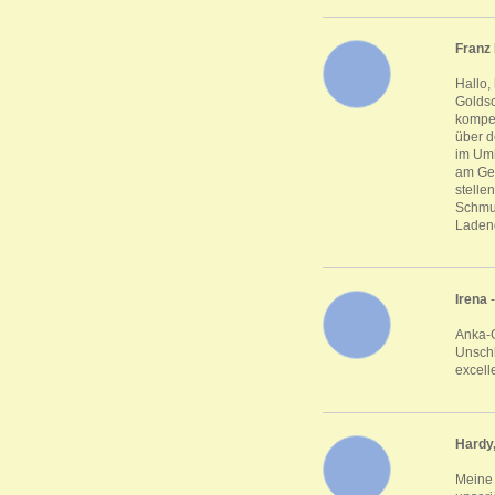
Franz
Hallo,
Goldsc
kompet
über d
im Umk
am Gew
stelle
Schmuc
Ladeng
Irena
-
Anka-G
Unschl
excell
Hardy,
Meine 