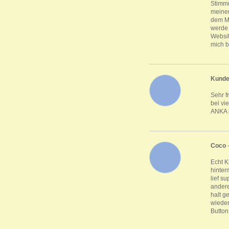
Stimmu
meinen
dem Mo
werde 
Websit
mich b
Kund
Sehr f
bei vi
ANKA k
Coco
Echt K
hinter
lief s
andere
halt g
wieder
Button 