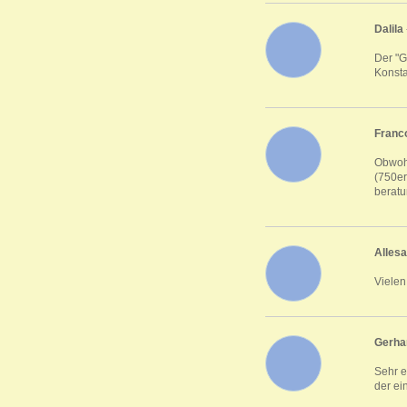
Dalila
Der "G
Konsta
Franc
Obwohl
(750er
beratu
Alles
Vielen
Gerha
Sehr e
der ei