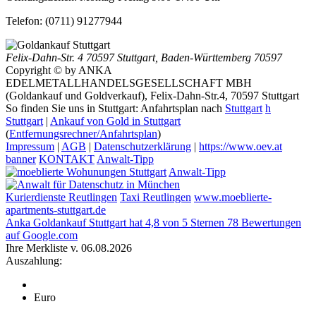
Telefon:
(0711) 91277944
Felix-Dahn-Str. 4
70597 Stuttgart
,
Baden-Württemberg
70597
Copyright © by ANKA
EDELMETALLHANDELSGESELLSCHAFT MBH
(Goldankauf und Goldverkauf), Felix-Dahn-Str.4, 70597 Stuttgart
So finden Sie uns in Stuttgart: Anfahrtsplan nach
Stuttgart
h
Stuttgart
|
Ankauf von Gold in Stuttgart
(
Entfernungsrechner/Anfahrtsplan
)
Impressum
|
AGB
|
Datenschutzerklärung
|
https://www.oev.at
banner
KONTAKT
Anwalt-Tipp
Anwalt-Tipp
Kurierdienste Reutlingen
Taxi Reutlingen
www.moeblierte-
apartments-stuttgart.de
Anka Goldankauf Stuttgart
hat
4,8
von
5
Sternen
78
Bewertungen
auf Google.com
Ihre Merkliste v. 06.08.2026
Auszahlung:
Euro