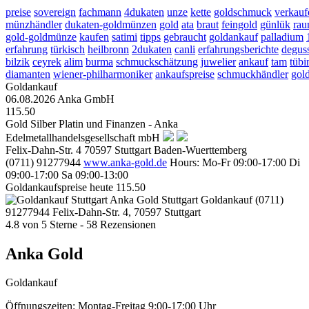
preise
sovereign
fachmann
4dukaten
unze
kette
goldschmuck
verkauf
münzhändler
dukaten-goldmünzen
gold
ata
braut
feingold
günlük
rau
gold-goldmünze
kaufen
satimi
tipps
gebraucht
goldankauf
palladium
erfahrung
türkisch
heilbronn
2dukaten
canli
erfahrungsberichte
degus
bilzik
ceyrek
alim
burma
schmuckschätzung
juwelier
ankauf
tam
tübi
diamanten
wiener-philharmoniker
ankaufspreise
schmuckhändler
gol
Goldankauf
06.08.2026
Anka GmbH
115.50
Gold Silber Platin und Finanzen - Anka
Edelmetallhandelsgesellschaft mbH
Felix-Dahn-Str. 4
70597
Stuttgart
Baden-Wuerttemberg
(0711) 91277944
www.anka-gold.de
Hours:
Mo-Fr 09:00-17:00
Di
09:00-17:00
Sa 09:00-13:00
Goldankaufspreise heute
115.50
Anka Gold Stuttgart
Goldankauf
(0711)
91277944
Felix-Dahn-Str. 4, 70597 Stuttgart
4.8
von
5
Sterne -
58
Rezensionen
Anka Gold
Goldankauf
Öffnungszeiten:
Montag-Freitag 9:00-17:00 Uhr