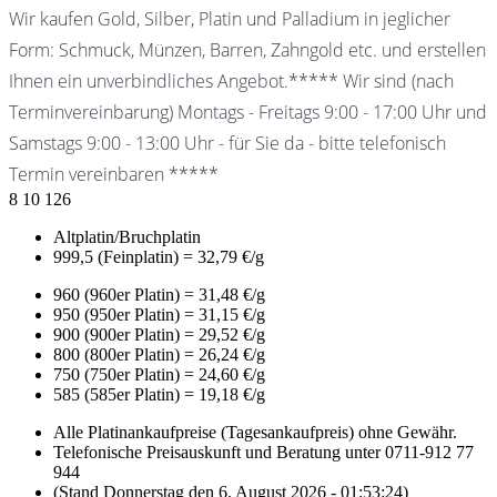
Wir kaufen Gold, Silber, Platin und Palladium in jeglicher
Form: Schmuck, Münzen, Barren, Zahngold etc. und erstellen
Ihnen ein unverbindliches Angebot.***** Wir sind (nach
Terminvereinbarung) Montags - Freitags 9:00 - 17:00 Uhr und
Samstags 9:00 - 13:00 Uhr - für Sie da - bitte telefonisch
Termin vereinbaren *****
8
10
126
Altplatin/Bruchplatin
999,5 (Feinplatin) = 32,79 €/g
960 (960er Platin) = 31,48 €/g
950 (950er Platin) = 31,15 €/g
900 (900er Platin) = 29,52 €/g
800 (800er Platin) = 26,24 €/g
750 (750er Platin) = 24,60 €/g
585 (585er Platin) = 19,18 €/g
Alle Platinankaufpreise (Tagesankaufpreis) ohne Gewähr.
Telefonische Preisauskunft und Beratung unter 0711-912 77
944
(Stand Donnerstag den 6. August 2026 - 01:53:24)