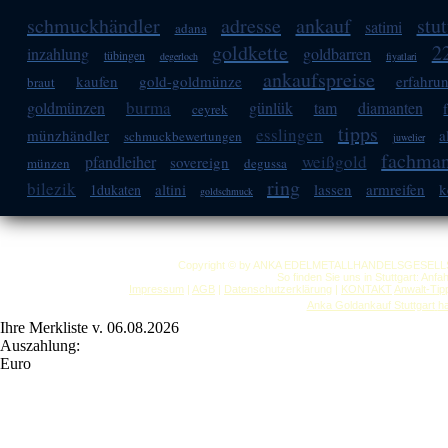
schmuckhändler
adresse
ankauf
stut
satimi
adana
goldkette
2
inzahlung
goldbarren
tübingen
degerloch
fiyatlari
ankaufspreise
kaufen
gold-goldmünze
erfahru
braut
burma
goldmünzen
günlük
tam
diamanten
ceyrek
tipps
esslingen
münzhändler
a
schmuckbewertungen
juwelier
fachma
weißgold
pfandleiher
sovereign
münzen
degussa
ring
bilezik
altini
lassen
armreifen
k
1dukaten
goldschmuck
Copyright © by ANKA EDELMETALLHANDELSGESELLSCHAF
So finden Sie uns in Stuttgart: Anf
Impressum
|
AGB
|
Datenschutzerklärung
|
KONTAKT
Anwalt-Tip
Anka Goldankauf Stuttgart
h
Ihre Merkliste v. 06.08.2026
Auszahlung:
Euro