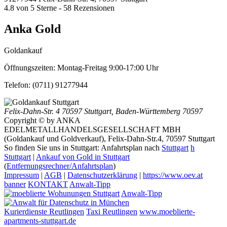
4.8
von
5
Sterne -
58
Rezensionen
Anka Gold
Goldankauf
Öffnungszeiten:
Montag-Freitag 9:00-17:00 Uhr
Telefon:
(0711) 91277944
Felix-Dahn-Str. 4
70597 Stuttgart
,
Baden-Württemberg
70597
Copyright © by ANKA
EDELMETALLHANDELSGESELLSCHAFT MBH
(Goldankauf und Goldverkauf), Felix-Dahn-Str.4, 70597 Stuttgart
So finden Sie uns in Stuttgart: Anfahrtsplan nach
Stuttgart
h
Stuttgart
|
Ankauf von Gold in Stuttgart
(
Entfernungsrechner/Anfahrtsplan
)
Impressum
|
AGB
|
Datenschutzerklärung
|
https://www.oev.at
banner
KONTAKT
Anwalt-Tipp
Anwalt-Tipp
Kurierdienste Reutlingen
Taxi Reutlingen
www.moeblierte-
apartments-stuttgart.de