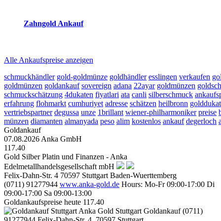
2026-08-08 - 15:17:33
-
23:50
Zahngold Ankauf
2026-08-08 - 15:17:33
-
23:50
Alle Ankaufspreise anzeigen
schmuckhändler
gold-goldmünze
goldhändler
esslingen
verkaufen
go
goldmünzen
goldankauf
sovereign
adana
22ayar
goldmünzen
goldsc
schmuckschätzung
4dukaten
fiyatlari
ata
canli
silberschmuck
ankaufsp
erfahrung
flohmarkt
cumhuriyet
adresse
schätzen
heilbronn
goldduka
vertriebspartner
degussa
unze
1brillant
wiener-philharmoniker
preise
münzen
diamanten
almanyada
peso
alim
kostenlos
ankauf
degerloch
Goldankauf
07.08.2026
Anka GmbH
117.40
Gold Silber Platin und Finanzen - Anka
Edelmetallhandelsgesellschaft mbH
Felix-Dahn-Str. 4
70597
Stuttgart
Baden-Wuerttemberg
(0711) 91277944
www.anka-gold.de
Hours:
Mo-Fr 09:00-17:00
Di
09:00-17:00
Sa 09:00-13:00
Goldankaufspreise heute
117.40
Anka Gold Stuttgart
Goldankauf
(0711)
91277944
Felix-Dahn-Str. 4, 70597 Stuttgart