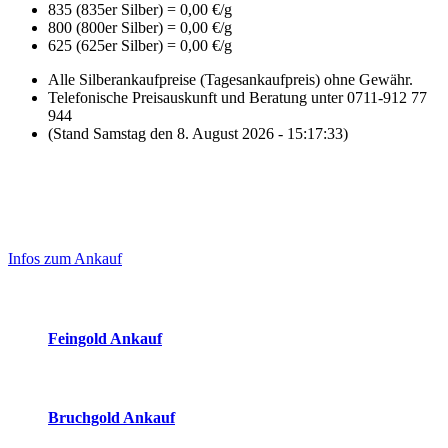
835 (835er Silber) = 0,00 €/g
800 (800er Silber) = 0,00 €/g
625 (625er Silber) = 0,00 €/g
Alle Silberankaufpreise (Tagesankaufpreis) ohne Gewähr.
Telefonische Preisauskunft und Beratung unter 0711-912 77
944
(Stand Samstag den 8. August 2026 - 15:17:33)
Laufend aktualisierte Ankaufspreise...
Haupt-
Sidebar
Infos zum Ankauf
(Primary)
Aktuelle Preise Heute:
Feingold Ankauf
2026-08-08 - 15:17:33
-
23:50
Bruchgold Ankauf