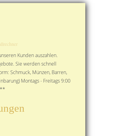
Route berechnen
So finden Sie uns
Gold mit der Post senden
llrechner
 unseren Kunden auszahlen.
ebote. Sie werden schnell
 Form: Schmuck, Münzen, Barren,
nbarung) Montags - Freitags 9:00
***
rungen