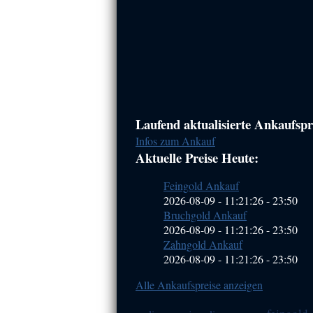
Haupt-
Laufend aktualisierte Ankaufspre
Infos zum Ankauf
Sidebar
Aktuelle Preise Heute:
(Primary)
Feingold Ankauf
2026-08-09 - 11:21:26
-
23:50
Bruchgold Ankauf
2026-08-09 - 11:21:26
-
23:50
Zahngold Ankauf
2026-08-09 - 11:21:26
-
23:50
Alle Ankaufspreise anzeigen