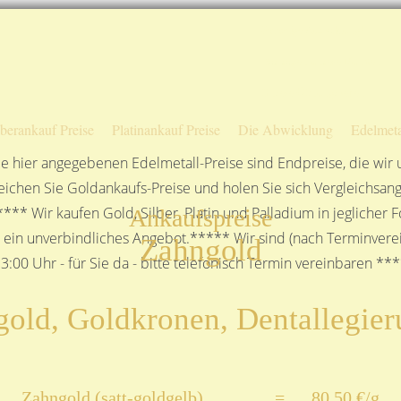
Sofortige Auszahlung!
Das sagen unsere Kunden
Unsere Öffnungszeiten
lberankauf Preise
Platinankauf Preise
Die Abwicklung
Edelmeta
e hier angegebenen Edelmetall-Preise sind Endpreise, die wir
ichen Sie Goldankaufs-Preise und holen Sie sich Vergleichsang
**** Wir kaufen Gold, Silber, Platin und Palladium in jeglicher
Ankaufspreise
n ein unverbindliches Angebot.***** Wir sind (nach Terminverei
Zahngold
3:00 Uhr - für Sie da - bitte telefonisch Termin vereinbaren **
old, Goldkronen, Dentallegie
Zahngold (satt-goldgelb)
=
80,50 €/g