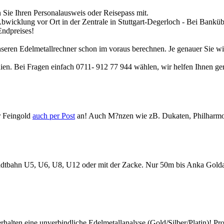
Sie Ihren Personalausweis oder Reisepass mit.
 Abwicklung vor Ort in der Zentrale in Stuttgart-Degerloch - Bei Ban
Endpreises!
nseren
Edelmetallrechner
schon im voraus berechnen. Je genauer Sie wi
ien. Bei Fragen einfach 0711- 912 77 944 wählen, wir helfen Ihnen ge
r Feingold
auch per Post
an! Auch M?nzen wie zB. Dukaten, Philharmon
 Stadtbahn U5, U6, U8, U12 oder mit der Zacke. Nur 50m bis Anka Gold
erhalten eine unverbindliche Edelmetallanalyse (Gold/Silber/Platin)! Pr