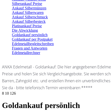
Silberankauf Preise
Ankauf Silbermünzen
Ankauf Silberwaren
Ankauf Silberschmuck
Ankauf Silberbesteck
Platinankauf Preise
Die Abwicklung
Goldankauf persönlich
Goldankauf per Postpaket
Edelmetallbegleitschreiben
Fragen und Antworten
Edelmetallrechner
ANKA Edelmetall - Goldankauf: Die hier angegebenen Edelmet
Preise und holen Sie sich Vergleichsangebote. Sie werden schn
Barren, Zahngold etc. und erstellen Ihnen ein unverbindliches
Sie da - bitte telefonisch Termin vereinbaren *****
8
10
126
Goldankauf persönlich