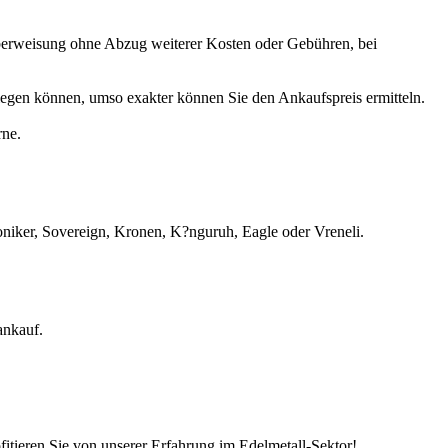
küberweisung ohne Abzug weiterer Kosten oder Gebühren, bei
egen können, umso exakter können Sie den Ankaufspreis ermitteln.
rne.
iker, Sovereign, Kronen, K?nguruh, Eagle oder Vreneli.
ankauf.
ofitieren Sie von unserer Erfahrung im Edelmetall-Sektor!