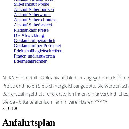
Silberankauf Preise
Ankauf Silbermünzen
Ankauf Silberwaren
Ankauf Silberschmuck
Ankauf Silberbesteck
Platinankauf Preise
Die Abwicklung
Goldankauf persönlich
Goldankauf per Postpaket
Edelmetallbegleitschreiben
Fragen und Antworten
Edelmetallrechner
ANKA Edelmetall - Goldankauf: Die hier angegebenen Edelmet
Preise und holen Sie sich Vergleichsangebote. Sie werden schn
Barren, Zahngold etc. und erstellen Ihnen ein unverbindliches
Sie da - bitte telefonisch Termin vereinbaren *****
8
10
126
Anfahrtsplan