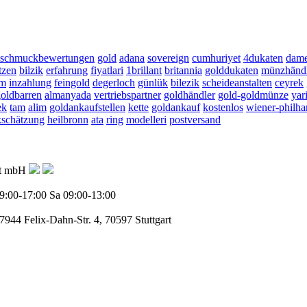
schmuckbewertungen
gold
adana
sovereign
cumhuriyet
4dukaten
dame
tzen
bilzik
erfahrung
fiyatlari
1brillant
britannia
golddukaten
münzhänd
um
inzahlung
feingold
degerloch
günlük
bilezik
scheideanstalten
ceyrek
oldbarren
almanyada
vertriebspartner
goldhändler
gold-goldmünze
yar
ek
tam
alim
goldankaufstellen
kette
goldankauf
kostenlos
wiener-philh
schätzung
heilbronn
ata
ring
modelleri
postversand
ft mbH
9:00-17:00
Sa 09:00-13:00
77944
Felix-Dahn-Str. 4, 70597 Stuttgart