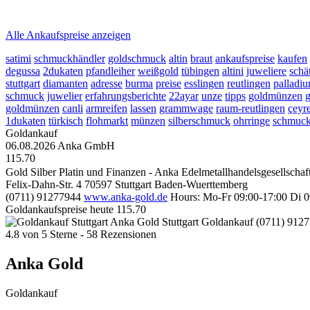
2026-08-06 - 12:08:22
-
11:50
Alle Ankaufspreise anzeigen
satimi
schmuckhändler
goldschmuck
altin
braut
ankaufspreise
kaufen
degussa
2dukaten
pfandleiher
weißgold
tübingen
altini
juweliere
schä
stuttgart
diamanten
adresse
burma
preise
esslingen
reutlingen
palladi
schmuck
juwelier
erfahrungsberichte
22ayar
unze
tipps
goldmünzen
g
goldmünzen
canli
armreifen
lassen
grammwage
raum-reutlingen
çeyr
1dukaten
türkisch
flohmarkt
münzen
silberschmuck
ohrringe
schmuck
Goldankauf
06.08.2026
Anka GmbH
115.70
Gold Silber Platin und Finanzen - Anka Edelmetallhandelsgesellscha
Felix-Dahn-Str. 4
70597
Stuttgart
Baden-Wuerttemberg
(0711) 91277944
www.anka-gold.de
Hours:
Mo-Fr 09:00-17:00
Di 0
Goldankaufspreise heute
115.70
Anka Gold Stuttgart
Goldankauf
(0711) 912
4.8
von
5
Sterne -
58
Rezensionen
Anka Gold
Goldankauf