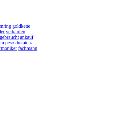
nring
goldkette
ler
verkaufen
gebraucht
ankauf
im
peso
dukaten-
armoniker
fachmann