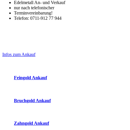
Edelmetall An- und Verkauf
nur nach telefonischer
Terminvereinbarung!
Telefon: 0711-912 77 944
Laufend aktualisierte Ankaufspreise...
Haupt-
Sidebar
Infos zum Ankauf
(Primary)
Aktuelle Preise Heute:
Feingold Ankauf
2026-08-06 - 12:08:22
-
11:50
Bruchgold Ankauf
2026-08-06 - 12:08:22
-
11:50
Zahngold Ankauf