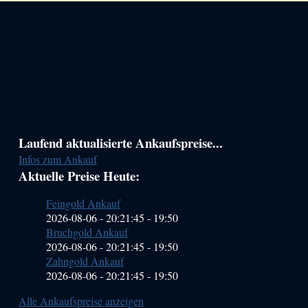
Haupt-
Laufend aktualisierte Ankaufspreise...
Infos zum Ankauf
Sidebar
Aktuelle Preise Heute:
(Primary)
Feingold Ankauf
2026-08-06 - 20:21:45
-
19:50
Bruchgold Ankauf
2026-08-06 - 20:21:45
-
19:50
Zahngold Ankauf
2026-08-06 - 20:21:45
-
19:50
Alle Ankaufspreise anzeigen