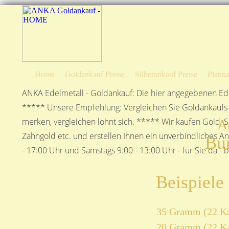
Home
Goldankauf Preise
Silberankauf Preise
Platin
ANKA Edelmetall - Goldankauf: Die hier angegebenen Ede
***** Unsere Empfehlung: Vergleichen Sie Goldankaufs-P
merken, vergleichen lohnt sich. ***** Wir kaufen Gold, S
A
Zahngold etc. und erstellen Ihnen ein unverbindliches A
Bu
- 17:00 Uhr und Samstags 9:00 - 13:00 Uhr - für Sie da - 
Beispiele
35 Gramm (22 Ka
20 Gramm (22 Ka