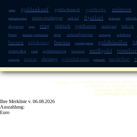
goldankauf
münzen
goldkette
goldschmuck
yarim
fiyatlari
raum-reutlingen
ankauf
münzh
philharmoniker
flohmarkt
ring
türkisch
goldbarren
degussa
stuttgart
bilezik
tipps
ankaufspreise
braut
alim
schätzen
dukaten-goldmünzen
reutlingen
lassen
burma
goldhändler
erfahrung
2d
vertriebspartner
weißgold
juwelie
armreifen
goldmünzen
juwelier
canli
v
preise
golddukaten
modelleri
ohrringe
esslingen
gebraucht
Copyright © by ANKA EDELMETALLHANDELSGESELLSCHAF
So finden Sie uns in Stuttgart: Anf
Impressum
|
AGB
|
Datensc
Anka Goldankauf Stuttgart
h
Ihre Merkliste v. 06.08.2026
Auszahlung:
Euro