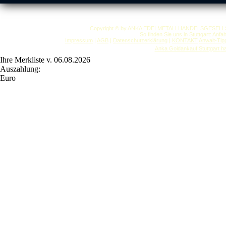
Copyright © by ANKA EDELMETALLHANDELSGESELLSCHAF
So finden Sie uns in Stuttgart: Anf
Impressum
|
AGB
|
Datenschutzerklärung
|
KONTAKT
Anwalt-Tip
Anka Goldankauf Stuttgart
h
Ihre Merkliste v. 06.08.2026
Auszahlung:
Euro