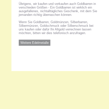
Übrigens, wir kaufen und verkaufen auch Goldbarren in
verschieden Größen - Ein Goldbarren ist wirklich ein
ausgefallenes, nichtalltägliches Geschenk, mit dem Sie
jemanden richtig überraschen können.
Wenn Sie Goldbarren, Goldmünzen, Silberbarren,
Silbermünzen, Goldschmuck oder Silberschmuck bei
uns kaufen oder dafür Ihr Altgold verrechnen lassen
möchten, bitten wir dies telefonisch anzufragen.
Weitere Edelmetalle
Unsere 
ANKA Ede
gesellsch
Felix-Dah
70597 Stu