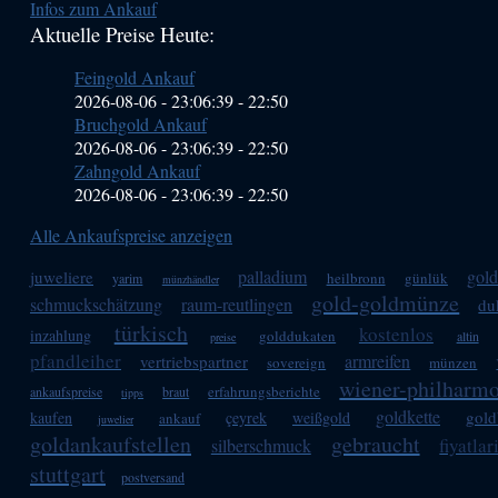
Infos zum Ankauf
Sidebar
Aktuelle Preise Heute:
(Primary)
Feingold Ankauf
2026-08-06 - 23:06:39
-
22:50
Bruchgold Ankauf
2026-08-06 - 23:06:39
-
22:50
Zahngold Ankauf
2026-08-06 - 23:06:39
-
22:50
Alle Ankaufspreise anzeigen
palladium
gol
juweliere
heilbronn
günlük
yarim
münzhändler
gold-goldmünze
schmuckschätzung
raum-reutlingen
du
türkisch
kostenlos
inzahlung
golddukaten
altin
preise
pfandleiher
armreifen
vertriebspartner
sovereign
münzen
wiener-philharmo
erfahrungsberichte
ankaufspreise
braut
tipps
goldkette
gold
kaufen
çeyrek
weißgold
ankauf
juwelier
goldankaufstellen
gebraucht
fiyatlar
silberschmuck
stuttgart
postversand