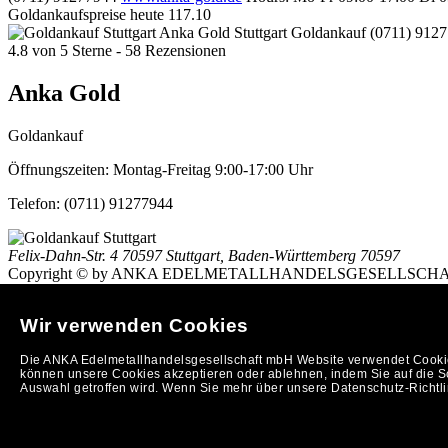
Goldankaufspreise heute
117.10
Anka Gold Stuttgart
Goldankauf
(0711) 912
4.8
von
5
Sterne -
58
Rezensionen
Anka Gold
Goldankauf
Öffnungszeiten:
Montag-Freitag 9:00-17:00 Uhr
Telefon:
(0711) 91277944
Felix-Dahn-Str. 4
70597 Stuttgart
,
Baden-Württemberg
70597
Copyright © by ANKA EDELMETALLHANDELSGESELLSCHAFT MBH (
So finden Sie uns in Stuttgart: Anfahrtsplan nach
Stuttgart
h
Stuttgart
|
Ankauf von Gold in Stuttgart
Wir verwenden Cookies
(
Entfernungsrechner/Anfahrtsplan
)
Impressum
|
AGB
|
Datenschutzerklärung
|
https://www.oev.at
banner
Die ANKA Edelmetallhandelsgesellschaft mbH Website verwendet Cookies
Kurierdienste Reutlingen
Taxi Reutlingen
www.moeblierte-apartments-
können unsere Cookies akzeptieren oder ablehnen, indem Sie auf die Sc
Anka Goldankauf Stuttgart
hat
4,8
von
5
Sternen
78
Bewertungen au
Auswahl getroffen wird. Wenn Sie mehr über unsere Datenschutz-Richtlin
Ihre Merkliste v. 07.08.2026
Auszahlung: