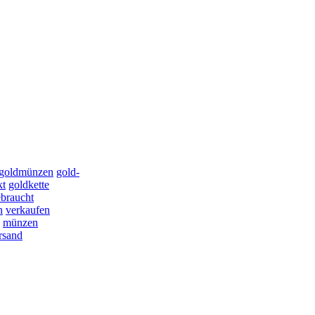
-goldmünzen
gold-
kt
goldkette
braucht
n
verkaufen
münzen
rsand