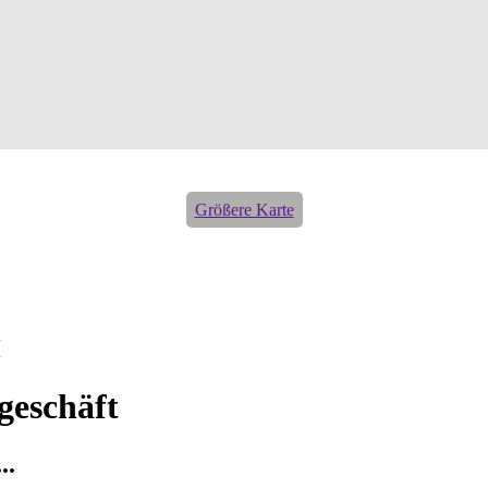
Größere Karte
H
geschäft
..