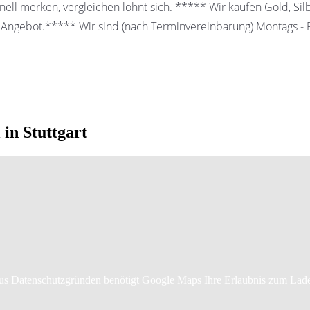
ell merken, vergleichen lohnt sich. ***** Wir kaufen Gold, Sil
 Angebot.***** Wir sind (nach Terminvereinbarung) Montags - Fr
in Stuttgart
s Datenschutzgründen benötigt Google Maps Ihre Erlaubnis zum Lad