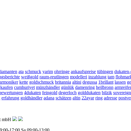
diamanten
ata
schmuck
yarim
ohrringe
ankaufspreise
tübingen
dukaten
ngsberichte
weißgold
raum-reutlingen
modelleri
inzahlung
tam
flohmar
harmoniker
kette
goldschmuck
britannia
altini
degussa
1brillant
lassen
ge
kaufen
cumhuriyet
münzhändler
günlük
damenring
heilbronn
armreife
bewertungen
4dukaten
feingold
degerloch
golddukaten
bilzik
sovereign
a
erfahrung
goldhändler
adana
schätzen
altin
22ayar
ring
adresse
postve
ft mbH
9:00-17:00
Sa 09:00-13:00