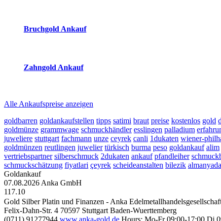
2026-08-07 - 13:23:07
-
12:50
Bruchgold Ankauf
2026-08-07 - 13:23:07
-
12:50
Zahngold Ankauf
2026-08-07 - 13:23:07
-
12:50
Alle Ankaufspreise anzeigen
goldbarren
goldankaufstellen
tipps
satimi
braut
preise
kostenlos
gold
goldmünze
grammwage
schmuckhändler
esslingen
palladium
erfahru
juweliere
stuttgart
fachmann
unze
ceyrek
canli
1dukaten
wiener-phil
goldmünzen
reutlingen
juwelier
türkisch
burma
peso
goldankauf
alim
vertriebspartner
silberschmuck
2dukaten
ankauf
pfandleiher
schmuck
schmuckschätzung
fiyatlari
çeyrek
scheideanstalten
bilezik
almanyad
Goldankauf
07.08.2026
Anka GmbH
117.10
Gold Silber Platin und Finanzen - Anka Edelmetallhandelsgesellscha
Felix-Dahn-Str. 4
70597
Stuttgart
Baden-Wuerttemberg
(0711) 91277944
www.anka-gold.de
Hours:
Mo-Fr 09:00-17:00
Di 0