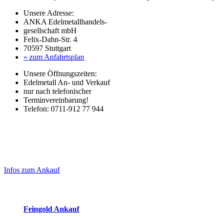
Unsere Adresse:
ANKA Edelmetallhandels-
gesellschaft mbH
Felix-Dahn-Str. 4
70597 Stuttgart
» zum Anfahrtsplan
Unsere Öffnungszeiten:
Edelmetall An- und Verkauf
nur nach telefonischer
Terminvereinbarung!
Telefon: 0711-912 77 944
Laufend aktualisierte Ankaufspreise...
Haupt-
Sidebar
Infos zum Ankauf
(Primary)
Aktuelle Preise Heute:
Feingold Ankauf