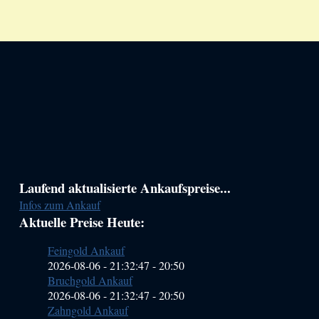
Haupt-
Laufend aktualisierte Ankaufspreise...
Infos zum Ankauf
Sidebar
Aktuelle Preise Heute:
(Primary)
Feingold Ankauf
2026-08-06 - 21:32:47
-
20:50
Bruchgold Ankauf
2026-08-06 - 21:32:47
-
20:50
Zahngold Ankauf