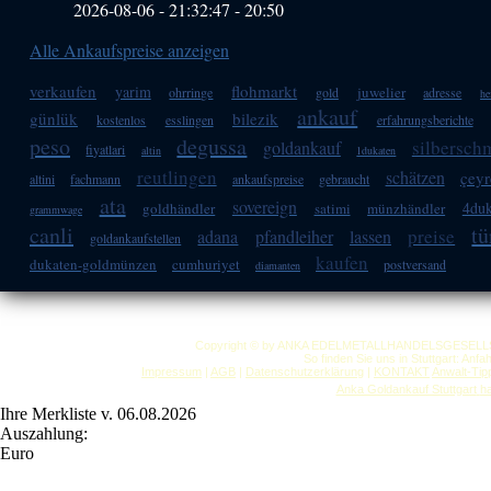
2026-08-06 - 21:32:47
-
20:50
Alle Ankaufspreise anzeigen
verkaufen
flohmarkt
yarim
juwelier
ohrringe
gold
adresse
he
ankauf
günlük
bilezik
kostenlos
esslingen
erfahrungsberichte
peso
degussa
silbersch
goldankauf
fiyatlari
altin
1dukaten
reutlingen
schätzen
çeyr
altini
fachmann
ankaufspreise
gebraucht
ata
sovereign
4duk
goldhändler
satimi
münzhändler
grammwage
canli
tü
preise
adana
pfandleiher
lassen
goldankaufstellen
kaufen
dukaten-goldmünzen
cumhuriyet
postversand
diamanten
Copyright © by ANKA EDELMETALLHANDELSGESELLSCHAF
So finden Sie uns in Stuttgart: Anf
Impressum
|
AGB
|
Datenschutzerklärung
|
KONTAKT
Anwalt-Tip
Anka Goldankauf Stuttgart
h
Ihre Merkliste v. 06.08.2026
Auszahlung:
Euro