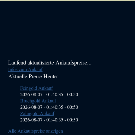
Haupt-
Laufend aktualisierte Ankaufspreise...
Infos zum Ankauf
Sidebar
Aktuelle Preise Heute:
(Primary)
Feingold Ankauf
2026-08-07 - 01:40:35
-
00:50
Bruchgold Ankauf
2026-08-07 - 01:40:35
-
00:50
Zahngold Ankauf
2026-08-07 - 01:40:35
-
00:50
Alle Ankaufspreise anzeigen