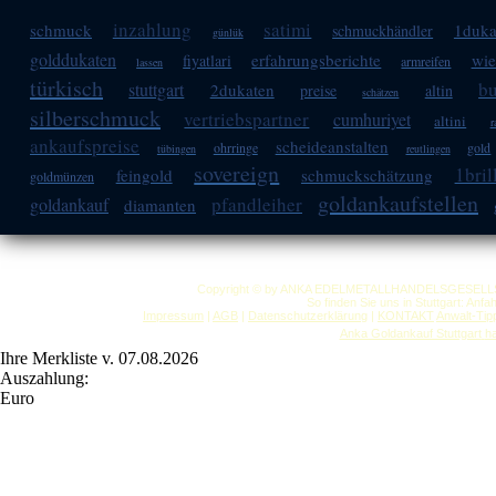
inzahlung
satimi
schmuck
1duka
schmuckhändler
günlük
golddukaten
erfahrungsberichte
wie
fiyatlari
armreifen
lassen
türkisch
b
stuttgart
2dukaten
preise
altin
schätzen
silberschmuck
vertriebspartner
cumhuriyet
altini
r
ankaufspreise
scheideanstalten
ohrringe
gold
tübingen
reutlingen
sovereign
1bril
feingold
schmuckschätzung
goldmünzen
goldankaufstellen
pfandleiher
goldankauf
diamanten
Copyright © by ANKA EDELMETALLHANDELSGESELLSCHAF
So finden Sie uns in Stuttgart: Anf
Impressum
|
AGB
|
Datenschutzerklärung
|
KONTAKT
Anwalt-Tip
Anka Goldankauf Stuttgart
h
Ihre Merkliste v. 07.08.2026
Auszahlung:
Euro