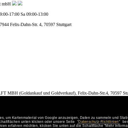
ft mbH
9:00-17:00
Sa 09:00-13:00
77944
Felix-Dahn-Str. 4, 70597 Stuttgart
Goldankauf und Goldverkauf), Felix-Dahn-Str.4, 70597 Stut
KONTAKT
Anwalt-Tipp
Anwalt
, um Kartenmaterial von Google anzuzeigen, Daten zu sammeln und Statisti
stuttgart.de
haltflächen unten klicken oder unsere Seite
"Datenschutz-Richtlinien"
bes
f Google.com
ien erfahren möchten, klicken Sie unten auf die Schaltfläche "Mehr Informa