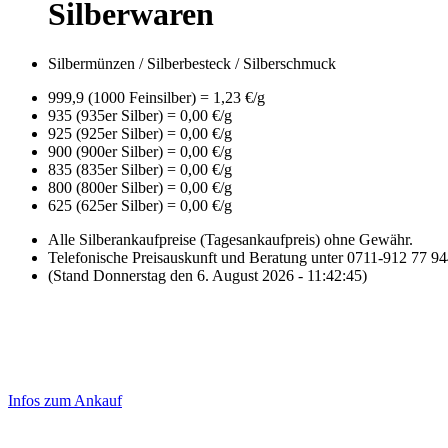
Silberwaren
Silbermünzen / Silberbesteck / Silberschmuck
999,9 (1000 Feinsilber) = 1,23 €/g
935 (935er Silber) = 0,00 €/g
925 (925er Silber) = 0,00 €/g
900 (900er Silber) = 0,00 €/g
835 (835er Silber) = 0,00 €/g
800 (800er Silber) = 0,00 €/g
625 (625er Silber) = 0,00 €/g
Alle Silberankaufpreise (Tagesankaufpreis) ohne Gewähr.
Telefonische Preisauskunft und Beratung unter 0711-912 77 9
(Stand Donnerstag den 6. August 2026 - 11:42:45)
Laufend aktualisierte Ankaufspreise...
Haupt-
Sidebar
Infos zum Ankauf
(Primary)
Aktuelle Preise Heute: