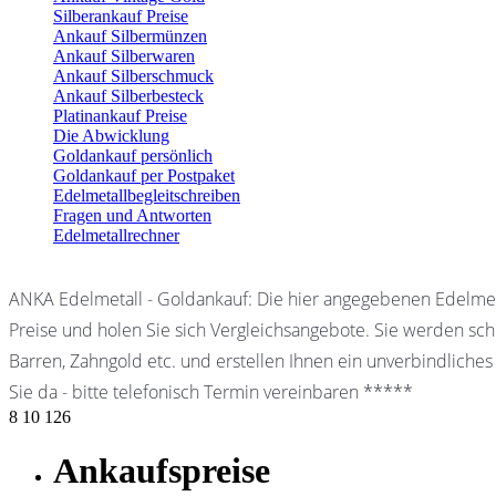
Silberankauf Preise
Ankauf Silbermünzen
Ankauf Silberwaren
Ankauf Silberschmuck
Ankauf Silberbesteck
Platinankauf Preise
Die Abwicklung
Goldankauf persönlich
Goldankauf per Postpaket
Edelmetallbegleitschreiben
Fragen und Antworten
Edelmetallrechner
ANKA Edelmetall - Goldankauf: Die hier angegebenen Edelmet
Preise und holen Sie sich Vergleichsangebote. Sie werden schn
Barren, Zahngold etc. und erstellen Ihnen ein unverbindliches
Sie da - bitte telefonisch Termin vereinbaren *****
8
10
126
Ankaufspreise