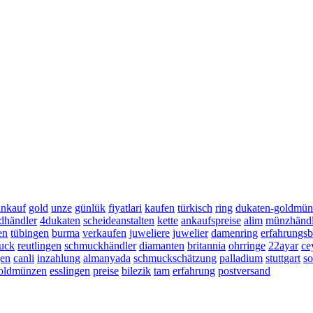
ankauf
gold
unze
günlük
fiyatlari
kaufen
türkisch
ring
dukaten-goldmün
dhändler
4dukaten
scheideanstalten
kette
ankaufspreise
alim
münzhändl
en
tübingen
burma
verkaufen
juweliere
juwelier
damenring
erfahrungsb
muck
reutlingen
schmuckhändler
diamanten
britannia
ohrringe
22ayar
ce
en
canli
inzahlung
almanyada
schmuckschätzung
palladium
stuttgart
so
oldmünzen
esslingen
preise
bilezik
tam
erfahrung
postversand