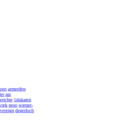
zen
armreifen
er
ata
erichte
1dukaten
yrek
peso
wiener-
vereign
degerloch