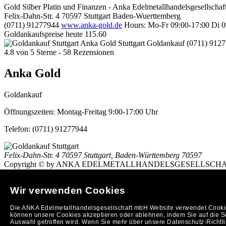
Gold Silber Platin und Finanzen - Anka Edelmetallhandelsgesellscha
Felix-Dahn-Str. 4
70597
Stuttgart
Baden-Wuerttemberg
(0711) 91277944
www.anka-gold.de
Hours:
Mo-Fr 09:00-17:00
Di 0
Goldankaufspreise heute
115.60
Anka Gold Stuttgart
Goldankauf
(0711) 912
4.8
von
5
Sterne -
58
Rezensionen
Anka Gold
Goldankauf
Öffnungszeiten:
Montag-Freitag 9:00-17:00 Uhr
Telefon:
(0711) 91277944
Felix-Dahn-Str. 4
70597 Stuttgart
,
Baden-Württemberg
70597
Copyright © by ANKA EDELMETALLHANDELSGESELLSCHAFT MBH (
So finden Sie uns in Stuttgart: Anfahrtsplan nach
Stuttgart
h
Stuttgart
|
Ankauf von Gold in Stuttgart
Wir verwenden Cookies
(
Entfernungsrechner/Anfahrtsplan
)
Impressum
|
AGB
|
Datenschutzerklärung
|
https://www.oev.at
banner
Die ANKA Edelmetallhandelsgesellschaft mbH Website verwendet Cookies
Kurierdienste Reutlingen
Taxi Reutlingen
www.moeblierte-apartments-
können unsere Cookies akzeptieren oder ablehnen, indem Sie auf die Sc
Anka Goldankauf Stuttgart
hat
4,8
von
5
Sternen
78
Bewertungen au
Auswahl getroffen wird. Wenn Sie mehr über unsere Datenschutz-Richtlin