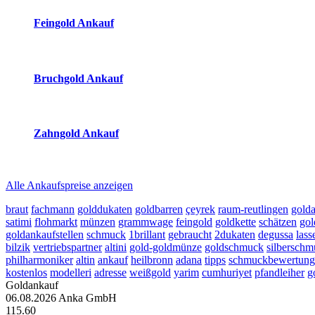
Feingold Ankauf
2026-08-06 - 11:42:45
-
10:50
Bruchgold Ankauf
2026-08-06 - 11:42:45
-
10:50
Zahngold Ankauf
2026-08-06 - 11:42:45
-
10:50
Alle Ankaufspreise anzeigen
braut
fachmann
golddukaten
goldbarren
çeyrek
raum-reutlingen
gold
satimi
flohmarkt
münzen
grammwage
feingold
goldkette
schätzen
gol
goldankaufstellen
schmuck
1brillant
gebraucht
2dukaten
degussa
lass
bilzik
vertriebspartner
altini
gold-goldmünze
goldschmuck
silbersch
philharmoniker
altin
ankauf
heilbronn
adana
tipps
schmuckbewertung
kostenlos
modelleri
adresse
weißgold
yarim
cumhuriyet
pfandleiher
g
Goldankauf
06.08.2026
Anka GmbH
115.60