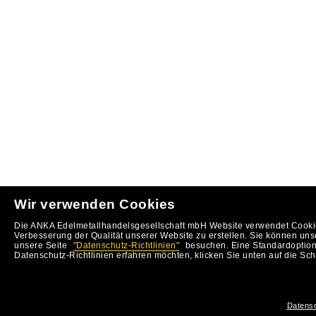
Wir verwenden Cookies
Die ANKA Edelmetallhandelsgesellschaft mbH Website verwendet Cookie
Verbesserung der Qualität unserer Website zu erstellen. Sie können uns
unsere Seite
"Datenschutz-Richtlinien"
besuchen. Eine Standardoption 
Datenschutz-Richtlinien erfahren möchten, klicken Sie unten auf die Sch
Datensc