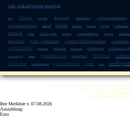
Alle Ankaufspreise anzeigen
22ayar
feingold
schmuckschätzung
ceyrek
damenring
ring
scheideanstalten
bilezik
yarim
ankauf
adresse
burma
goldbarren
türkisch
preise
almanyada
kette
kaufen
raum-reutlingen
dukate
juweliere
gold-goldmünze
wiener-philharmoniker
palladium
goldhändler
erfahrungsb
münzen
reutlingen
gebraucht
diamanten
schm
golddukaten
1brillant
sovereign
modelleri
adana
weißgold
1dukaten
goldschmuck
canli
vertriebspartner
tipps
Copyright © by ANKA EDELMETALLHANDELSGESELLSCHAF
So finden Sie uns in Stuttgart: Anf
Impressum
|
AGB
|
Datensc
Anka Goldankauf Stuttgart
h
Ihre Merkliste v. 07.08.2026
Auszahlung:
Euro