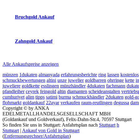
2026-08-07 - 14:07:20
-
13:50
Bruchgold Ankauf
2026-08-07 - 14:07:20
-
13:50
Zahngold Ankauf
2026-08-07 - 14:07:20
-
13:50
Alle Ankaufspreise anzeigen
münzen
1dukaten
almanyada
erfahrungsberichte
ring
lassen
kostenlos
schmuckbewertungen
altini
unze
juwelier
goldbarren
ohrringe
kette
i
juweliere
goldkette
esslingen
münzhändler
4dukaten
fachmann
dukat
pfandleiher
ceyrek
feingold
altin
diamanten
scheideanstalten
vertriebs
cumhuriyet
alim
tipps
satimi
burma
schmuckhändler
2dukaten
gold-g
flohmarkt
goldankauf
22ayar
verkaufen
raum-reutlingen
degussa
dam
Copyright © by ANKA
EDELMETALLHANDELSGESELLSCHAFT MBH
(Goldankauf und Goldverkauf), Felix-Dahn-Str.4, 70597 Stuttgart
So finden Sie uns in Stuttgart: Anfahrtsplan nach
Stuttgart
h
Stuttgart
|
Ankauf von Gold in Stuttgart
(
Entfernungsrechner/Anfahrtsplan
)