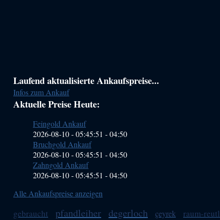
Haupt-
Laufend aktualisierte Ankaufspreise...
Infos zum Ankauf
Sidebar
Aktuelle Preise Heute:
(Primary)
Feingold Ankauf
2026-08-10 - 05:45:51
-
04:50
Bruchgold Ankauf
2026-08-10 - 05:45:51
-
04:50
Zahngold Ankauf
2026-08-10 - 05:45:51
-
04:50
Alle Ankaufspreise anzeigen
pfandleiher
degerloch
gebraucht
raum-reut
çeyrek