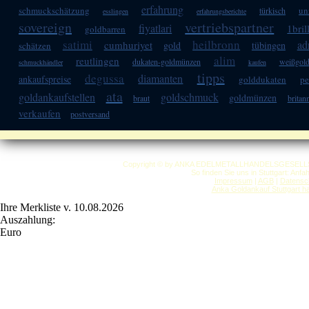
erfahrung
schmuckschätzung
un
türkisch
esslingen
erfahrungsberichte
sovereign
vertriebspartner
fiyatlari
1bril
goldbarren
satimi
heilbronn
ad
cumhuriyet
gold
tübingen
schätzen
alim
reutlingen
dukaten-goldmünzen
weißgol
schmuckhändler
kaufen
tipps
degussa
diamanten
ankaufspreise
golddukaten
pe
ata
goldankaufstellen
goldschmuck
goldmünzen
braut
britan
verkaufen
postversand
Copyright © by ANKA EDELMETALLHANDELSGESELLSCHAF
So finden Sie uns in Stuttgart: Anf
Impressum
|
AGB
|
Datensc
Anka Goldankauf Stuttgart
h
Ihre Merkliste v. 10.08.2026
Auszahlung:
Euro