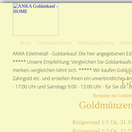
Home
Goldankauf Preise
Silberankauf Preise
Platin
ANKA Edelmetall - Goldankauf: Die hier angegebenen Ede
***** Unsere Empfehlung: Vergleichen Sie Goldankaufs-P
merken, vergleichen lohnt sich. ***** Wir kaufen Gold, S
A
Zahngold etc. und erstellen Ihnen ein unverbindliches A
G
- 17:00 Uhr und Samstags 9:00 - 13:00 Uhr - für Sie da - 
Beispiele für Goldm
Goldmünzen
Krügerrand 1/1 Oz, 31.1
Krügerrand 1/2 Oz, 15,5