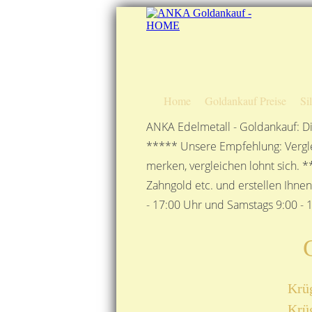
Home
Goldankauf Preise
Si
ANKA Edelmetall - Goldankauf: Di
***** Unsere Empfehlung: Vergle
merken, vergleichen lohnt sich. *
Zahngold etc. und erstellen Ihne
- 17:00 Uhr und Samstags 9:00 - 1
Krüg
Krüg