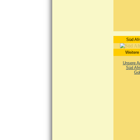
Süd Afr
Weitere
Unsere An
Süd Afr
Go