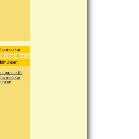
lharmoniker
oldmünzen:
fspreise für
lharmoniker
ünzen