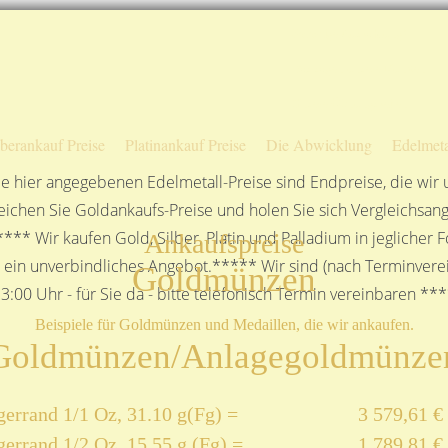
Sofortige Auszahlung!
Das sagen unsere Kunden
Unsere Öffnungszeiten
lberankauf Preise
Platinankauf Preise
Die Abwicklung
Edelmeta
e hier angegebenen Edelmetall-Preise sind Endpreise, die wir
ichen Sie Goldankaufs-Preise und holen Sie sich Vergleichsang
**** Wir kaufen Gold, Silber, Platin und Palladium in jeglicher
Ankaufspreise
n ein unverbindliches Angebot.***** Wir sind (nach Terminverei
Goldmünzen
3:00 Uhr - für Sie da - bitte telefonisch Termin vereinbaren **
Beispiele für Goldmünzen und Medaillen, die wir ankaufen.
Goldmünzen/Anlagegoldmünze
errand 1/1 Oz, 31.10 g(Fg) =
3 579,61 €
errand 1/2 Oz, 15,55 g (Fg) =
1 789,81 €