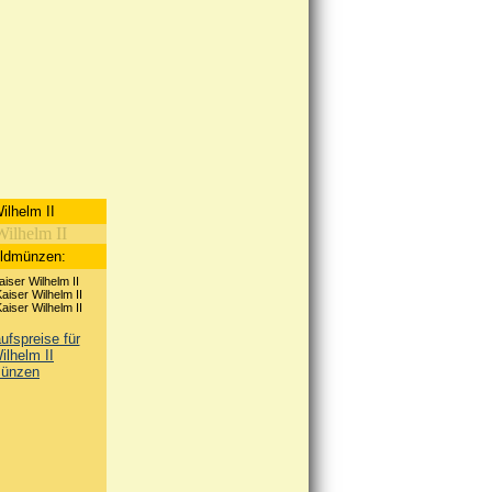
ilhelm II
oldmünzen:
iser Wilhelm II
iser Wilhelm II
iser Wilhelm II
fspreise für
ilhelm II
ünzen