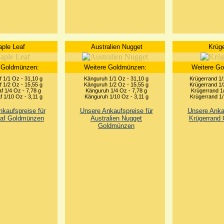
ple Leaf
Australien Nugget
Krüge
 Goldmünzen:
Weitere Goldmünzen:
Weitere G
 1/1 Oz - 31,10 g
Känguruh 1/1 Oz - 31,10 g
Krügerrand 1/
 1/2 Oz - 15,55 g
Känguruh 1/2 Oz - 15,55 g
Krügerrand 1/
f 1/4 Oz - 7,78 g
Känguruh 1/4 Oz - 7,78 g
Krügerrand 1/
f 1/10 Oz - 3,11 g
Känguruh 1/10 Oz - 3,11 g
Krügerrand 1/
kaufspreise für
Unsere Ankaufspreise für
Unsere Ankau
eaf Goldmünzen
Australien Nugget
Krügerrand
Goldmünzen