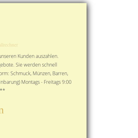
Route berechnen
So finden Sie uns
Gold mit der Post senden
llrechner
 unseren Kunden auszahlen.
ebote. Sie werden schnell
 Form: Schmuck, Münzen, Barren,
nbarung) Montags - Freitags 9:00
***
n