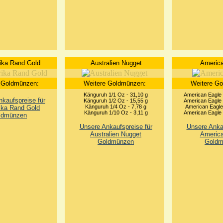
ika Rand Gold
Australien Nugget
America
 Goldmünzen:
Weitere Goldmünzen:
Weitere G
Känguruh 1/1 Oz - 31,10 g
American Eagle 
kaufspreise für
Känguruh 1/2 Oz - 15,55 g
American Eagle 
Känguruh 1/4 Oz - 7,78 g
American Eagle 
ika Rand Gold
Känguruh 1/10 Oz - 3,11 g
American Eagle 
ldmünzen
Unsere Ankaufspreise für
Unsere Ankau
Australien Nugget
America
Goldmünzen
Goldm