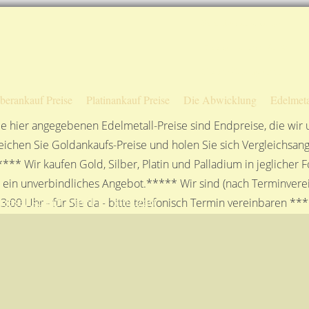
Sofortige Auszahlung!
Das sagen unsere Kunden
Unsere Öffnungszeiten
lberankauf Preise
Platinankauf Preise
Die Abwicklung
Edelmeta
e hier angegebenen Edelmetall-Preise sind Endpreise, die wir
ichen Sie Goldankaufs-Preise und holen Sie sich Vergleichsang
**** Wir kaufen Gold, Silber, Platin und Palladium in jeglicher
n ein unverbindliches Angebot.***** Wir sind (nach Terminverei
sellschaft mbH in Stuttgart
3:00 Uhr - für Sie da - bitte telefonisch Termin vereinbaren **