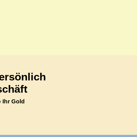
70597 Stuttgart
Telefo
rsönlich
gesellschaft mbH
ersönlich
chäft
 Ihr Gold