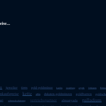
ise...
m
juwelier
tipps
gold-goldmünze
kaufen
inzahlung
ceyrek
1dukaten
flohm
kette
nkaufspreise
goldbarren
dukaten-goldmünzen
goldsc
altin
palladium
vertriebspartner
almanyada
ari
schmuckschätzung