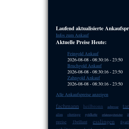
Haupt-
Laufend aktualisierte Ankaufspre
Infos zum Ankauf
Sidebar
Aktuelle Preise Heute:
(Primary)
Feingold Ankauf
2026-08-08 - 08:30:16
-
23:50
Bruchgold Ankauf
2026-08-08 - 08:30:16
-
23:50
Zahngold Ankauf
2026-08-08 - 08:30:16
-
23:50
Alle Ankaufspreise anzeigen
fachmann
ta
heilbronn
adresse
a
alim
ohrringe
goldkette
erfahrungsberichte
esslingen
preise
1brillant
fiyatl