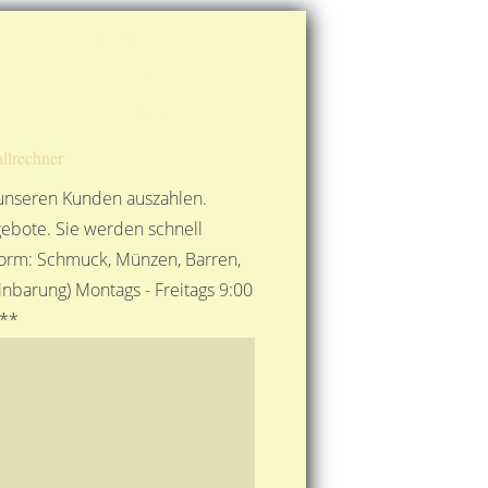
Route berechnen
So finden Sie uns
Gold mit der Post senden
llrechner
 unseren Kunden auszahlen.
ebote. Sie werden schnell
 Form: Schmuck, Münzen, Barren,
nbarung) Montags - Freitags 9:00
***