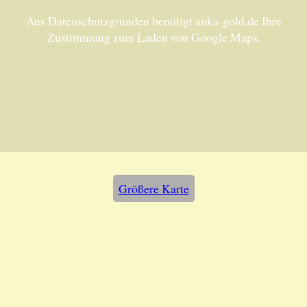
Aus Datenschutzgründen benötigt anka-gold.de Ihre
Zustimmung zum Laden von Google Maps.
Größere Karte
Unsere Adresse:
Unser
ANKA Edelmetallhandels-
Montag
gesellschaft mbH
Samsta
Felix-Dahn-Str. 4
nach T