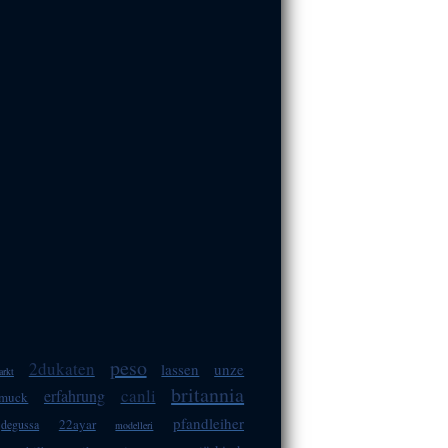
peso
2dukaten
lassen
unze
arkt
britannia
canli
erfahrung
hmuck
pfandleiher
22ayar
degussa
modelleri