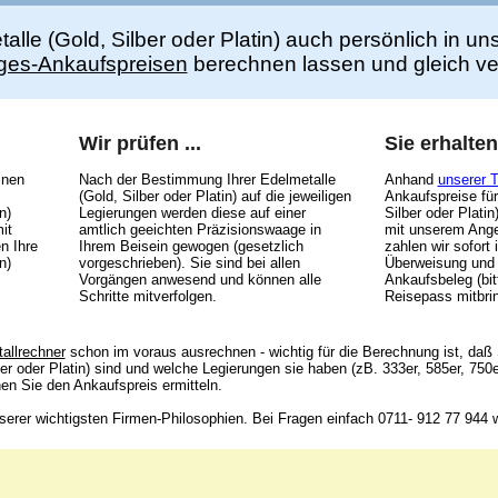
alle (Gold, Silber oder Platin) auch persönlich in 
ges-Ankaufspreisen
berechnen lassen und gleich ve
Wir prüfen ...
Sie erhalten
inen
Nach der Bestimmung Ihrer Edelmetalle
Anhand
unserer 
(Gold, Silber oder Platin) auf die jeweiligen
Ankaufspreise für
n)
Legierungen werden diese auf einer
Silber oder Plati
it
amtlich geeichten Präzisionswaage in
mit unserem Ange
n Ihre
Ihrem Beisein gewogen (gesetzlich
zahlen wir sofort 
n)
vorgeschrieben). Sie sind bei allen
Überweisung und
Vorgängen anwesend und können alle
Ankaufsbeleg (bi
Schritte mitverfolgen.
Reisepass mitbri
allrechner
schon im voraus ausrechnen - wichtig für die Berechnung ist, daß
er oder Platin) sind und welche Legierungen sie haben (zB. 333er, 585er, 750
n Sie den Ankaufspreis ermitteln.
erer wichtigsten Firmen-Philosophien. Bei Fragen einfach 0711- 912 77 944 w
Unsere Adresse:
Unser