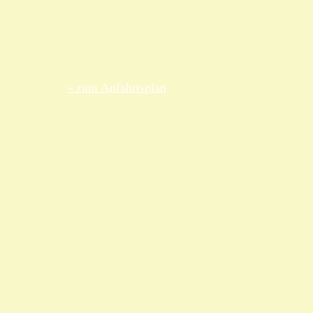
ANKA Edelmetallhandels-
Edelme
gesellschaft mbH
nur nac
Felix-Dahn-Str. 4
Termin
70597 Stuttgart
Telefo
» zum Anfahrtsplan