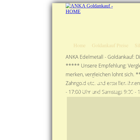
Home
Goldankauf Preise
Si
ANKA Edelmetall - Goldankauf: Di
***** Unsere Empfehlung: Vergle
merken, vergleichen lohnt sich. *
Anfahrtsplan
Zahngold etc. und erstellen Ihne
ANKA Edelmetallhandelsge
- 17:00 Uhr und Samstags 9:00 - 1