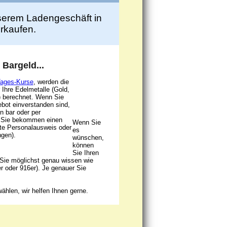
unserem Ladengeschäft in
rkaufen.
 Bargeld...
Tages-Kurse
, werden die
 Ihre Edelmetalle (Gold,
n) berechnet. Wenn Sie
bot einverstanden sind,
in bar oder per
 Sie bekommen einen
Wenn Sie
tte Personalausweis oder
es
ngen).
wünschen,
können
Sie Ihren
 Sie möglichst genau wissen wie
er oder 916er). Je genauer Sie
ählen, wir helfen Ihnen gerne.
e Öffnungszeiten: