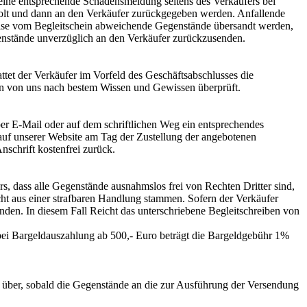
ine entsprechende Schadensmeldung seitens des Verkäufers bei
olt und dann an den Verkäufer zurückgegeben werden. Anfallende
weise vom Begleitschein abweichende Gegenstände übersandt werden,
enstände unverzüglich an den Verkäufer zurückzusenden.
tet der Verkäufer im Vorfeld des Geschäftsabschlusses die
n von uns nach bestem Wissen und Gewissen überprüft.
er E-Mail oder auf dem schriftlichen Weg ein entsprechendes
auf unserer Website am Tag der Zustellung der angebotenen
schrift kostenfrei zurück.
, dass alle Gegenstände ausnahmslos frei von Rechten Dritter sind,
cht aus einer strafbaren Handlung stammen. Sofern der Verkäufer
enden. In diesem Fall Reicht das unterschriebene Begleitschreiben von
bei Bargeldauszahlung ab 500,- Euro beträgt die Bargeldgebühr 1%
r über, sobald die Gegenstände an die zur Ausführung der Versendung