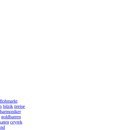
flohmarkt
n
bilzik
preise
lharmoniker
goldbarren
katen
ceyrek
and