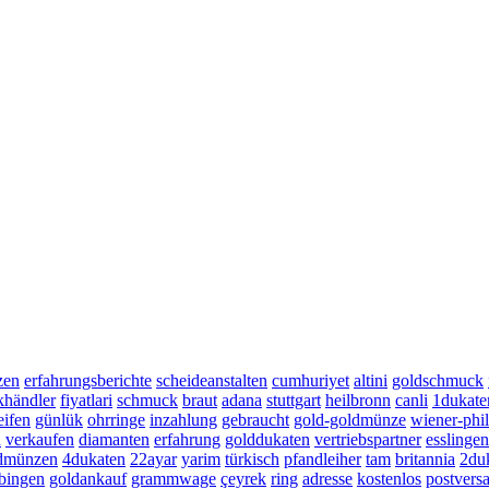
zen
erfahrungsberichte
scheideanstalten
cumhuriyet
altini
goldschmuck
händler
fiyatlari
schmuck
braut
adana
stuttgart
heilbronn
canli
1dukate
eifen
günlük
ohrringe
inzahlung
gebraucht
gold-goldmünze
wiener-phi
n
verkaufen
diamanten
erfahrung
golddukaten
vertriebspartner
esslingen
ldmünzen
4dukaten
22ayar
yarim
türkisch
pfandleiher
tam
britannia
2du
bingen
goldankauf
grammwage
çeyrek
ring
adresse
kostenlos
postvers