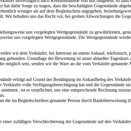
äufer unverzüglich nach Kenntnisnahme von uns mitgeteilt, so dass e
 hat dafür Sorge zu tragen, dass die beschädigten Gegenstände abgeh
ersehentlich weniger als auf dem Begleitschein angegeben, beziehungs
lt. Wir behalten uns das Recht vor, bei groben Abweichungen die Geg
ehungsweise uns vorgelegten Wertgegenstände zu gewährleisten, gestat
sweise uns vorgelegten Wertgegenstände. Die Wertgegenstände werde
en wir dem Verkäufer, bei Interesse an einem Ankauf, telefonisch, p
lang gebunden. Grundlage der Bewertung ist unser aktueller Tageskurs 
e möglich sein, senden wir die Ware an die vom Verkäufer genannte An
ände erfolgt auf Grund der Bestätigung im Ankaufbeleg des Verkäufers
er Verkäufer volle Verfügungsberechtigung hat und die Gegenstände ni
) annimmt , ist er verpflichtet, uns eine entsprechende Rechnung zuzus
us.
 an die im Begleitschreiben genannte Person durch Banküberweisung (
r einer zufälligen Verschlechterung der Gegenstände auf den Verkäufe