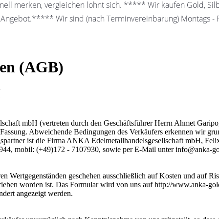
ell merken, vergleichen lohnt sich. ***** Wir kaufen Gold, Sil
 Angebot.***** Wir sind (nach Terminvereinbarung) Montags - Fr
gen (AGB)
H
chaft mbH (vertreten durch den Geschäftsführer Herrn Ahmet Garipogl
Fassung. Abweichende Bedingungen des Verkäufers erkennen wir grundsä
ragspartner ist die Firma ANKA Edelmetallhandelsgesellschaft mbH, Fel
 944, mobil: (+49)172 - 7107930, sowie per E-Mail unter info@anka-go
en Wertgegenständen geschehen ausschließlich auf Kosten und auf Ri
chrieben worden ist. Das Formular wird von uns auf http://www.anka-go
dert angezeigt werden.