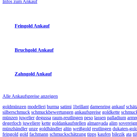
Infos zum Ankauf
(Primary)
Aktuelle Preise Heute:
Feingold Ankauf
2026-08-07 - 03:26:40
-
02:50
Bruchgold Ankauf
2026-08-07 - 03:26:40
-
02:50
Zahngold Ankauf
2026-08-07 - 03:26:40
-
02:50
Alle Ankaufspreise anzeigen
goldmünzen
modelleri
burma
satimi
1brillant
damenring
ankauf
schät
silberschmuck
schmuckbewertungen
ankaufspreise
goldkette
schmuck
münzen
juwelier
degussa
raum-reutlingen
peso
lassen
palladium
armr
degerloch
juweliere
kette
goldankaufstellen
almanyada
alim
sovereig
münzhändler
unze
goldhändler
altin
weißgold
reutlingen
dukaten-go
feingold
gold
fachmann
schmuckschätzung
tipps
kaufen
bilezik
ata
tü