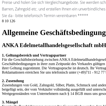
Preise und holen Sie sich Vergleichsangebote. Sie werden schn
Barren, Zahngold etc. und erstellen Ihnen ein unverbindliches
Sie da - bitte telefonisch Termin vereinbaren *****
8
10
126
Allgemeine Geschäftsbedingun
ANKA Edelmetallhandelsgesellschaft mb
1. Geltungsbereich und Vertragspartner
Für die Geschäftsbeziehung zwischen ANKA Edelmetallhandelsgesells
Geschäftsbedingungen in ihrer zum Zeitpunkt des Verkaufes gültigen 
ihrer Geltung zugestimmt. Die Vertragssprache ist deutsch. Ihr Vert
Reklamationen erreichen Sie uns telefonisch unter (+49)711 - 912 77
2. Zusendung
Zusendungen von Gold, Zahngold, Silber, Platin, Schmuck und ander
beigefügt sein, der vom Verkäufer vollständig ausgefüllt und unters
Wertgegenständen von Unternehmern nach § 14 BGB muss uns geson
3. Mängel