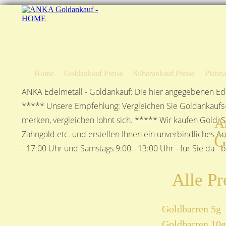
Home
Goldankauf Preise
Silberankauf Preise
Platin
ANKA Edelmetall - Goldankauf: Die hier angegebenen Ede
***** Unsere Empfehlung: Vergleichen Sie Goldankaufs-P
merken, vergleichen lohnt sich. ***** Wir kaufen Gold, S
A
Zahngold etc. und erstellen Ihnen ein unverbindliches A
G
- 17:00 Uhr und Samstags 9:00 - 13:00 Uhr - für Sie da - 
Alle Pr
Goldbarren 5g
Goldbarren 10g