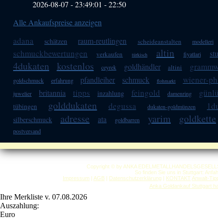
2026-08-07 - 23:49:01
-
22:50
Alle Ankaufspreise anzeigen
adana
raum-reutlingen
schätzen
scheideanstalten
modelleri
altin
schmuckbewertungen
stu
verkaufen
fiyatlari
türkisch
4dukaten
kostenlos
grammw
goldhändler
altini
ceyrek
wiener-ph
pfandleiher
schmuck
goldschmuck
erfahrung
flohmarkt
tipps
feingold
günl
britannia
inzahlung
juwelier
damenring
golddukaten
degussa
1d
tübingen
dukaten-goldmünzen
adresse
yarim
goldkette
ata
silberschmuck
goldbarren
postversand
Copyright © by ANKA EDELMETALLHANDELSGESELLSCHAF
So finden Sie uns in Stuttgart: Anf
Impressum
|
AGB
|
Datenschutzerklärung
|
KONTAKT
Anwalt-Tip
Anka Goldankauf Stuttgart
h
Ihre Merkliste v. 07.08.2026
Auszahlung:
Euro