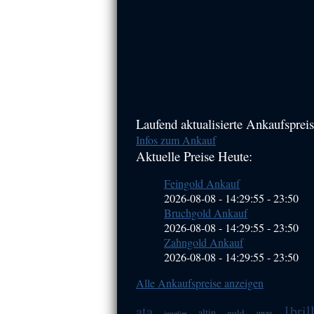
Haupt-
Laufend aktualisierte Ankaufspreis
Infos zum Ankauf
Sidebar
Aktuelle Preise Heute:
(Primary)
Feingold Ankauf
2026-08-08 - 14:29:55
-
23:50
Bruchgold Ankauf
2026-08-08 - 14:29:55
-
23:50
Zahngold Ankauf
2026-08-08 - 14:29:55
-
23:50
Alle Ankaufspreise anzeigen
ata
1bril
altin
gold
unze
juwelier