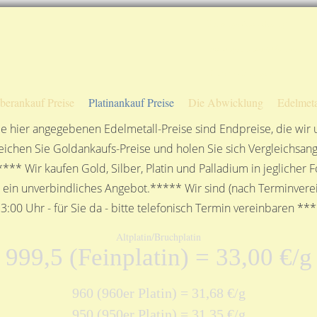
Sofortige Auszahlung!
Das sagen unsere Kunden
Unsere Öffnungszeiten
lberankauf Preise
Platinankauf Preise
Die Abwicklung
Edelmeta
e hier angegebenen Edelmetall-Preise sind Endpreise, die wir
ichen Sie Goldankaufs-Preise und holen Sie sich Vergleichsang
**** Wir kaufen Gold, Silber, Platin und Palladium in jeglicher
n ein unverbindliches Angebot.***** Wir sind (nach Terminverei
3:00 Uhr - für Sie da - bitte telefonisch Termin vereinbaren **
Altplatin/Bruchplatin
999,5 (Feinplatin) = 33,00 €/g
960 (960er Platin) = 31,68 €/g
950 (950er Platin) = 31,35 €/g