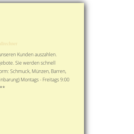
Route berechnen
So finden Sie uns
Gold mit der Post senden
llrechner
 unseren Kunden auszahlen.
ebote. Sie werden schnell
 Form: Schmuck, Münzen, Barren,
nbarung) Montags - Freitags 9:00
***