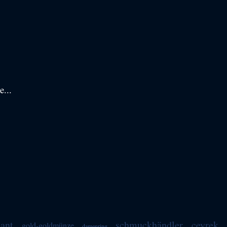
e...
lant
schmuckhändler
çeyrek
gold-goldmünze
damenring