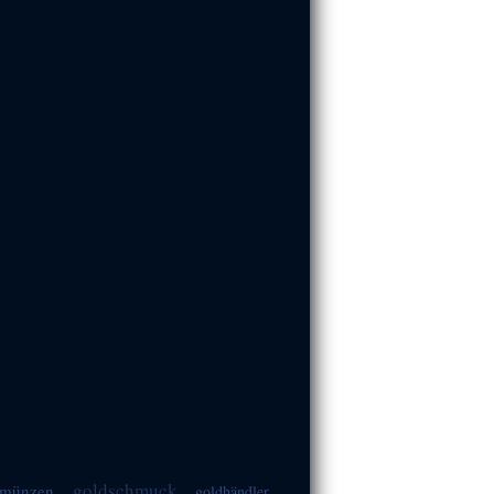
goldschmuck
münzen
goldhändler