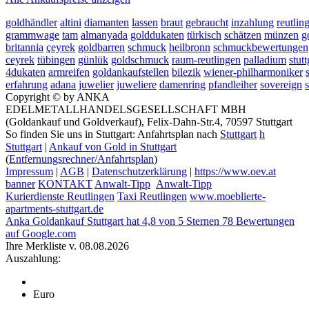
goldhändler
altini
diamanten
lassen
braut
gebraucht
inzahlung
reutlin
grammwage
tam
almanyada
golddukaten
türkisch
schätzen
münzen
g
britannia
çeyrek
goldbarren
schmuck
heilbronn
schmuckbewertungen
ceyrek
tübingen
günlük
goldschmuck
raum-reutlingen
palladium
stutt
4dukaten
armreifen
goldankaufstellen
bilezik
wiener-philharmoniker
erfahrung
adana
juwelier
juweliere
damenring
pfandleiher
sovereign
Copyright © by ANKA
EDELMETALLHANDELSGESELLSCHAFT MBH
(Goldankauf und Goldverkauf), Felix-Dahn-Str.4, 70597 Stuttgart
So finden Sie uns in Stuttgart: Anfahrtsplan nach
Stuttgart
h
Stuttgart
|
Ankauf von Gold in Stuttgart
(
Entfernungsrechner/Anfahrtsplan
)
Impressum
|
AGB
|
Datenschutzerklärung
|
https://www.oev.at
banner
KONTAKT
Anwalt-Tipp
Anwalt-Tipp
Kurierdienste Reutlingen
Taxi Reutlingen
www.moeblierte-
apartments-stuttgart.de
Anka Goldankauf Stuttgart
hat
4,8
von
5
Sternen
78
Bewertungen
auf Google.com
Ihre Merkliste v. 08.08.2026
Auszahlung:
Euro