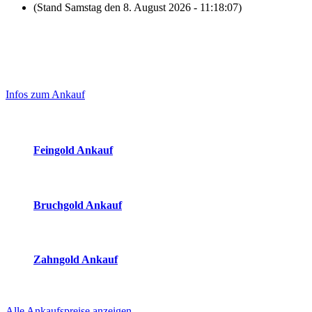
(Stand Samstag den 8. August 2026 - 11:18:07)
Laufend aktualisierte Ankaufspreise...
Haupt-
Sidebar
Infos zum Ankauf
(Primary)
Aktuelle Preise Heute:
Feingold Ankauf
2026-08-08 - 11:18:07
-
23:50
Bruchgold Ankauf
2026-08-08 - 11:18:07
-
23:50
Zahngold Ankauf
2026-08-08 - 11:18:07
-
23:50
Alle Ankaufspreise anzeigen