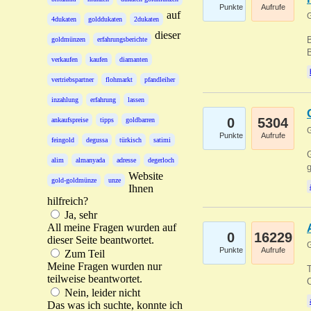
Punkte
Aufrufe
auf
G
4dukaten
golddukaten
2dukaten
dieser
B
goldmünzen
erfahrungsberichte
B
verkaufen
kaufen
diamanten
vertriebspartner
flohmarkt
pfandleiher
inzahlung
erfahrung
lassen
0
5304
ankaufspreise
tipps
goldbarren
G
Punkte
Aufrufe
feingold
degussa
türkisch
satimi
G
alim
almanyada
adresse
degerloch
g
Website
gold-goldmünze
unze
Ihnen
hilfreich?
Ja, sehr
All meine Fragen wurden auf
0
16229
dieser Seite beantwortet.
G
Punkte
Aufrufe
Zum Teil
Meine Fragen wurden nur
T
teilweise beantwortet.
O
Nein, leider nicht
Das was ich suchte, konnte ich