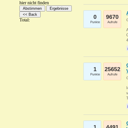
hier nicht finden
0
9670
Total:
G
Punkte
Aufrufe
A
C
1
25652
Punkte
Aufrufe
G
1
4491