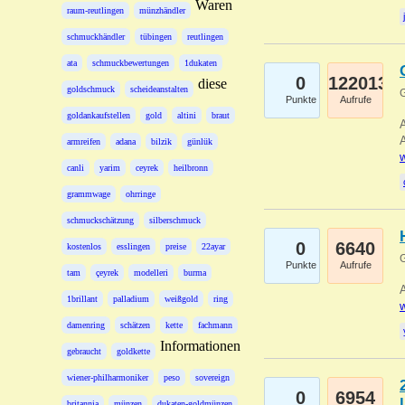
Waren
raum-reutlingen
münzhändler
schmuckhändler
tübingen
reutlingen
ata
schmuckbewertungen
1dukaten
0
122013
diese
goldschmuck
scheideanstalten
G
Punkte
Aufrufe
goldankaufstellen
gold
altini
braut
A
A
armreifen
adana
bilzik
günlük
w
canli
yarim
ceyrek
heilbronn
grammwage
ohrringe
schmuckschätzung
silberschmuck
0
6640
kostenlos
esslingen
preise
22ayar
G
Punkte
Aufrufe
tam
çeyrek
modelleri
burma
A
1brillant
palladium
weißgold
ring
w
damenring
schätzen
kette
fachmann
Informationen
gebraucht
goldkette
wiener-philharmoniker
peso
sovereign
0
6954
britannia
münzen
dukaten-goldmünzen