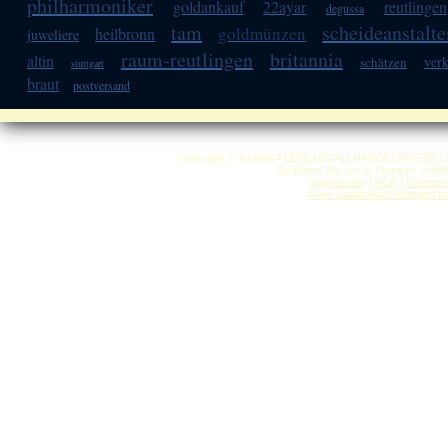
philharmoniker
goldankauf
22ayar
reutlingen
degussa
tam
scheideanstalte
goldmünzen
heilbronn
juweliere
raum-reutlingen
britannia
altin
ver
schätzen
stuttgart
braut
postversand
Copyright © by ANKA EDELMETALLHANDELSGESELLSCHAF
So finden Sie uns in Stuttgart: Anf
Impressum
|
AGB
|
Datensc
Anka Goldankauf Stuttgart
h