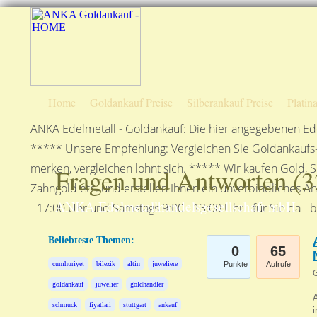
Home
Goldankauf Preise
Silberankauf Preise
Platin
ANKA Edelmetall - Goldankauf: Die hier angegebenen Ede
***** Unsere Empfehlung: Vergleichen Sie Goldankaufs-P
merken, vergleichen lohnt sich. ***** Wir kaufen Gold, S
Fragen und Antworten (
3
Zahngold etc. und erstellen Ihnen ein unverbindliches A
ANKA Edelmetallhandelsgesellschaft mbH
- 17:00 Uhr und Samstags 9:00 - 13:00 Uhr - für Sie da - 
Beliebteste Themen:
0
65
cumhuriyet
bilezik
altin
juweliere
Punkte
Aufrufe
G
goldankauf
juwelier
goldhändler
A
schmuck
fiyatlari
stuttgart
ankauf
i