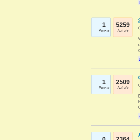
1
5259
G
Punkte
Aufrufe
1
2509
G
Punkte
Aufrufe
E
K
0
2364