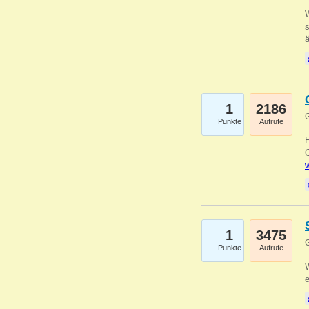
W
s
1
2186
G
Punkte
Aufrufe
O
w
1
3475
G
Punkte
Aufrufe
W