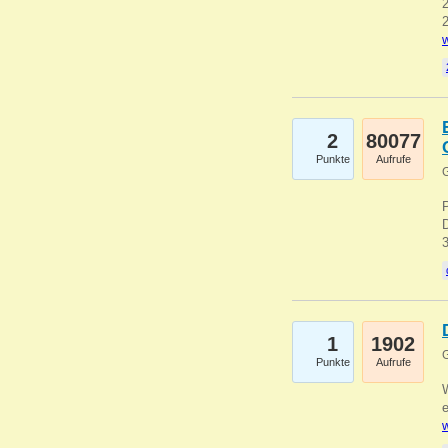
2
2
w
2
80077
Punkte
Aufrufe
G
1
1902
G
Punkte
Aufrufe
e
w