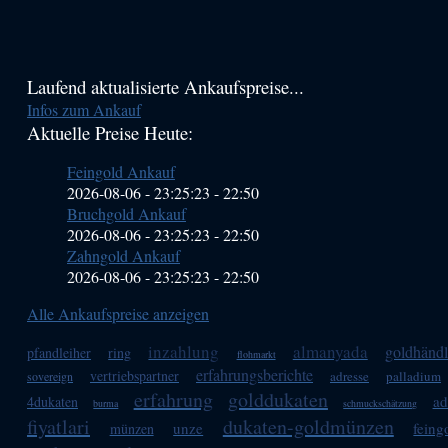
Haupt-
Laufend aktualisierte Ankaufspreise...
Infos zum Ankauf
Sidebar
Aktuelle Preise Heute:
(Primary)
Feingold Ankauf
2026-08-06 - 23:25:23
-
22:50
Bruchgold Ankauf
2026-08-06 - 23:25:23
-
22:50
Zahngold Ankauf
2026-08-06 - 23:25:23
-
22:50
Alle Ankaufspreise anzeigen
inzahlung
almanyada
goldhändl
pfandleiher
ring
flohmarkt
erfahrungsberichte
vertriebspartner
adresse
palladium
sovereign
erfahrung
golddukaten
ad
4dukaten
burma
schmuckschätzung
fiyatlari
dukaten-goldmünzen
unze
feing
münzen