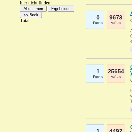
hier nicht finden
0
9673
Total:
G
Punkte
Aufrufe
A
C
1
25654
Punkte
Aufrufe
G
1
4492