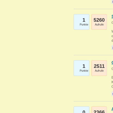
1
5260
G
Punkte
Aufrufe
1
2511
G
Punkte
Aufrufe
E
K
0
2366