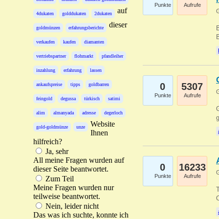
Punkte
Aufrufe
auf
G
4dukaten
golddukaten
2dukaten
dieser
B
goldmünzen
erfahrungsberichte
B
verkaufen
kaufen
diamanten
vertriebspartner
flohmarkt
pfandleiher
inzahlung
erfahrung
lassen
0
5307
ankaufspreise
tipps
goldbarren
G
Punkte
Aufrufe
feingold
degussa
türkisch
satimi
G
alim
almanyada
adresse
degerloch
g
Website
gold-goldmünze
unze
Ihnen
hilfreich?
Ja, sehr
All meine Fragen wurden auf
0
16233
dieser Seite beantwortet.
G
Punkte
Aufrufe
Zum Teil
Meine Fragen wurden nur
T
teilweise beantwortet.
O
Nein, leider nicht
Das was ich suchte, konnte ich