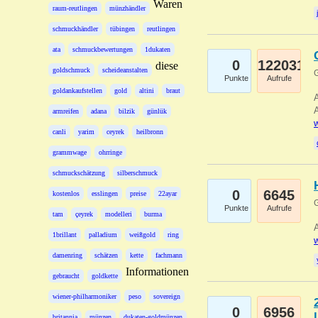
Waren
raum-reutlingen
münzhändler
schmuckhändler
tübingen
reutlingen
ata
schmuckbewertungen
1dukaten
0
122031
diese
goldschmuck
scheideanstalten
G
Punkte
Aufrufe
goldankaufstellen
gold
altini
braut
A
A
armreifen
adana
bilzik
günlük
w
canli
yarim
ceyrek
heilbronn
grammwage
ohrringe
schmuckschätzung
silberschmuck
0
6645
kostenlos
esslingen
preise
22ayar
G
Punkte
Aufrufe
tam
çeyrek
modelleri
burma
A
1brillant
palladium
weißgold
ring
w
damenring
schätzen
kette
fachmann
Informationen
gebraucht
goldkette
wiener-philharmoniker
peso
sovereign
0
6956
britannia
münzen
dukaten-goldmünzen