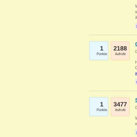
W
s
1
2188
G
Punkte
Aufrufe
O
w
1
3477
G
Punkte
Aufrufe
W