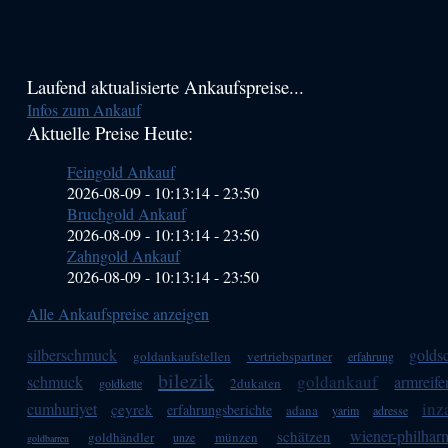
Haupt-
Laufend aktualisierte Ankaufspreise...
Infos zum Ankauf
Sidebar
Aktuelle Preise Heute:
(Primary)
Feingold Ankauf
2026-08-09 - 10:13:14
-
23:50
Bruchgold Ankauf
2026-08-09 - 10:13:14
-
23:50
Zahngold Ankauf
2026-08-09 - 10:13:14
-
23:50
Alle Ankaufspreise anzeigen
silberschmuck
golds
goldankaufstellen
vertriebspartner
erfahrung
bilezik
goldankauf
schmuck
armreife
2dukaten
goldkette
inz
cumhuriyet
çeyrek
erfahrungsberichte
adana
yarim
adresse
wiener-philhar
schätzen
goldhändler
münzen
unze
goldbarren