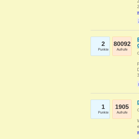
2
2
w
2
80092
Punkte
Aufrufe
G
1
1905
G
Punkte
Aufrufe
e
w