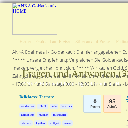
Home
Goldankauf Preise
Silberankauf Preise
Platin
ANKA Edelmetall - Goldankauf: Die hier angegebenen Ede
***** Unsere Empfehlung: Vergleichen Sie Goldankaufs-P
merken, vergleichen lohnt sich. ***** Wir kaufen Gold, S
Fragen und Antworten (
3
Zahngold etc. und erstellen Ihnen ein unverbindliches A
ANKA Edelmetallhandelsgesellschaft mbH
- 17:00 Uhr und Samstags 9:00 - 13:00 Uhr - für Sie da - 
Beliebteste Themen:
0
95
cumhuriyet
bilezik
altin
juweliere
Punkte
Aufrufe
G
goldankauf
juwelier
goldhändler
A
schmuck
fiyatlari
stuttgart
ankauf
w