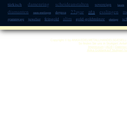
damenring
scheideanstalten
türkisch
sovereign
lassen
ata
diamanten
22ayar
esslingen
m
degussa
raum-reutlingen
alim
feingold
gold-goldmünze
sc
juwelier
grammwage
ohrringe
Copyright © by ANKA EDELMETALLHANDELSGESELLSCHAF
So finden Sie uns in Stuttgart: Anf
Impressum
|
AGB
|
Datensc
Anka Goldankauf Stuttgart
h