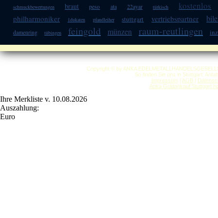
kostenlos
braut
peso
ata
22ayar
schmuckbewertungen
türkisch
bil
philharmoniker
vertriebspartner
stuttgart
1dukaten
pfandleiher
feingold
raum-reutlingen
münzen
in
damenring
tübingen
Copyright © by ANKA EDELMETALLHANDELSGESELLSCHAF
So finden Sie uns in Stuttgart: Anf
Impressum
|
AGB
|
Datensc
Anka Goldankauf Stuttgart
h
Ihre Merkliste v. 10.08.2026
Auszahlung:
Euro