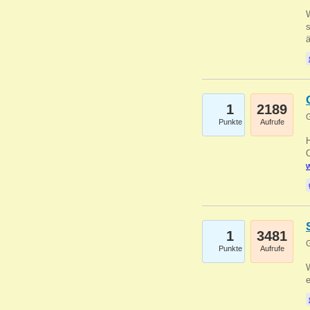
W
s
1
2189
G
Punkte
Aufrufe
O
w
1
3481
G
Punkte
Aufrufe
W