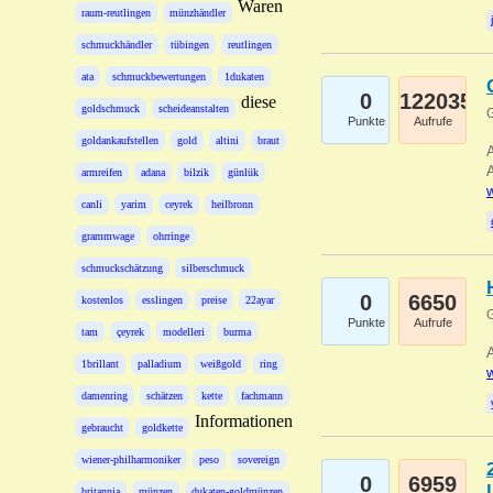
Waren
raum-reutlingen
münzhändler
schmuckhändler
tübingen
reutlingen
ata
schmuckbewertungen
1dukaten
0
122035
diese
goldschmuck
scheideanstalten
G
Punkte
Aufrufe
goldankaufstellen
gold
altini
braut
A
A
armreifen
adana
bilzik
günlük
w
canli
yarim
ceyrek
heilbronn
grammwage
ohrringe
schmuckschätzung
silberschmuck
0
6650
kostenlos
esslingen
preise
22ayar
G
Punkte
Aufrufe
tam
çeyrek
modelleri
burma
A
1brillant
palladium
weißgold
ring
w
damenring
schätzen
kette
fachmann
Informationen
gebraucht
goldkette
wiener-philharmoniker
peso
sovereign
0
6959
britannia
münzen
dukaten-goldmünzen