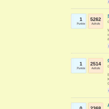
1
5262
G
Punkte
Aufrufe
1
2514
G
Punkte
Aufrufe
E
K
0
2368