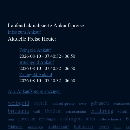
Haupt-
Laufend aktualisierte Ankaufspreise...
Infos zum Ankauf
Sidebar
Aktuelle Preise Heute:
(Primary)
Feingold Ankauf
2026-08-10 - 07:40:32
-
06:50
Bruchgold Ankauf
2026-08-10 - 07:40:32
-
06:50
Zahngold Ankauf
2026-08-10 - 07:40:32
-
06:50
Alle Ankaufspreise anzeigen
weißgold
ceyrek
gebraucht
ankaufspreise
preise
erfahrungsberi
britannia
erfahrung
1brillant
satimi
canli
goldankaufstellen
esslingen
altin
juweliere
b
reutlingen
ring
silberschmuck
flohmarkt
goldankauf
2dukaten
çeyrek
sovereign
fa
lassen