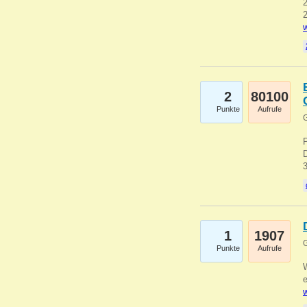
2
2
w
2
80100
Punkte
Aufrufe
G
1
1907
G
Punkte
Aufrufe
e
w