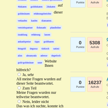
Punkte
Aufrufe
auf
G
4dukaten
golddukaten
2dukaten
dieser
B
goldmünzen
erfahrungsberichte
B
verkaufen
kaufen
diamanten
vertriebspartner
flohmarkt
pfandleiher
inzahlung
erfahrung
lassen
0
5308
ankaufspreise
tipps
goldbarren
G
Punkte
Aufrufe
feingold
degussa
türkisch
satimi
G
alim
almanyada
adresse
degerloch
g
Website
gold-goldmünze
unze
Ihnen
hilfreich?
Ja, sehr
All meine Fragen wurden auf
0
16237
dieser Seite beantwortet.
G
Punkte
Aufrufe
Zum Teil
Meine Fragen wurden nur
T
teilweise beantwortet.
O
Nein, leider nicht
Das was ich suchte, konnte ich