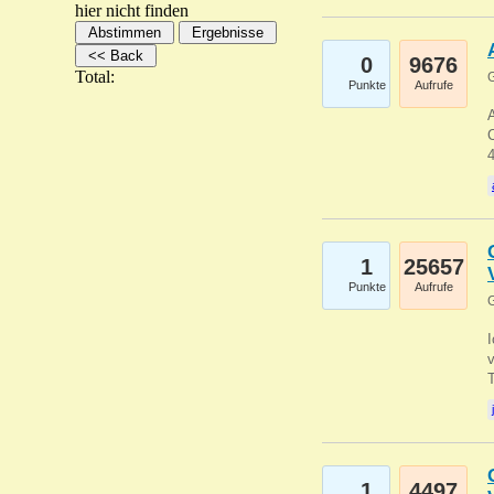
hier nicht finden
0
9676
Total:
G
Punkte
Aufrufe
A
C
1
25657
Punkte
Aufrufe
G
1
4497