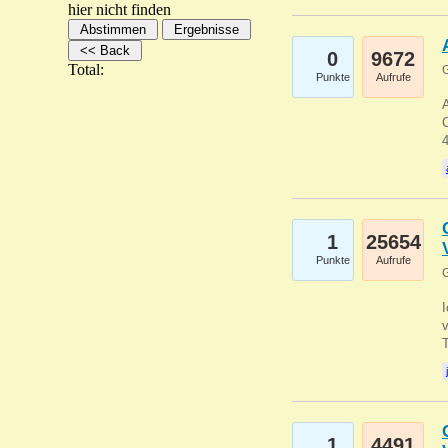
hier nicht finden
0
9672
Total:
G
Punkte
Aufrufe
A
C
1
25654
Punkte
Aufrufe
G
1
4491