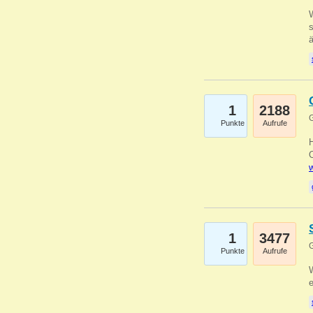
W
s
1
2188
G
Punkte
Aufrufe
O
w
1
3477
G
Punkte
Aufrufe
W