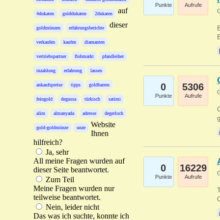
Punkte
Aufrufe
auf
G
4dukaten
golddukaten
2dukaten
dieser
B
goldmünzen
erfahrungsberichte
B
verkaufen
kaufen
diamanten
vertriebspartner
flohmarkt
pfandleiher
inzahlung
erfahrung
lassen
0
5306
ankaufspreise
tipps
goldbarren
G
Punkte
Aufrufe
feingold
degussa
türkisch
satimi
G
alim
almanyada
adresse
degerloch
g
Website
gold-goldmünze
unze
Ihnen
hilfreich?
Ja, sehr
All meine Fragen wurden auf
0
16229
dieser Seite beantwortet.
G
Punkte
Aufrufe
Zum Teil
Meine Fragen wurden nur
T
teilweise beantwortet.
O
Nein, leider nicht
Das was ich suchte, konnte ich