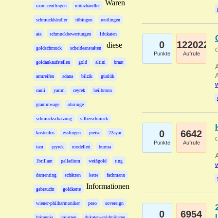
Waren
raum-reutlingen
münzhändler
schmuckhändler
tübingen
reutlingen
ata
schmuckbewertungen
1dukaten
0
122022
diese
goldschmuck
scheideanstalten
G
Punkte
Aufrufe
goldankaufstellen
gold
altini
braut
A
A
armreifen
adana
bilzik
günlük
w
canli
yarim
ceyrek
heilbronn
grammwage
ohrringe
schmuckschätzung
silberschmuck
0
6642
kostenlos
esslingen
preise
22ayar
G
Punkte
Aufrufe
tam
çeyrek
modelleri
burma
A
1brillant
palladium
weißgold
ring
w
damenring
schätzen
kette
fachmann
Informationen
gebraucht
goldkette
wiener-philharmoniker
peso
sovereign
0
6954
britannia
münzen
dukaten-goldmünzen