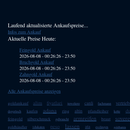
Haupt-
Laufend aktualisierte Ankaufspreise...
Infos zum Ankauf
Sidebar
Aktuelle Preise Heute:
(Primary)
Feingold Ankauf
2026-08-08 - 00:26:26
-
23:50
Bruchgold Ankauf
2026-08-08 - 00:26:26
-
23:50
Zahngold Ankauf
2026-08-08 - 00:26:26
-
23:50
Alle Ankaufspreise anzeigen
alim
fiyatlari
canli
vertrieb
goldankauf
juweliere
fachmann
adana
d
altin
ring
pfandleiher
kaufen
degerloch
kette
armreifen
sover
feingold
braut
silberschmuck
gebraucht
lassen
peso
ata
goldhändler
1dukaten
esslingen
goldbarren