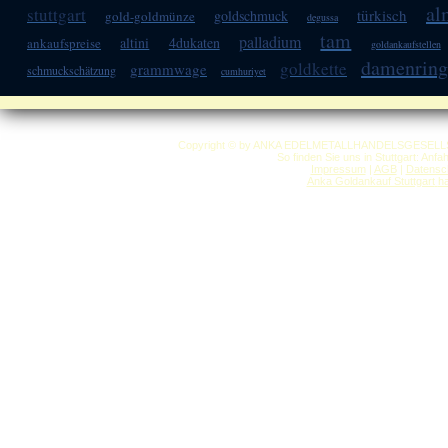
al
stuttgart
türkisch
goldschmuck
gold-goldmünze
degussa
tam
palladium
altini
4dukaten
ankaufspreise
goldankaufstellen
damenring
goldkette
grammwage
schmuckschätzung
cumhuriyet
Copyright © by ANKA EDELMETALLHANDELSGESELLSCHAF
So finden Sie uns in Stuttgart: Anf
Impressum
|
AGB
|
Datensc
Anka Goldankauf Stuttgart
h