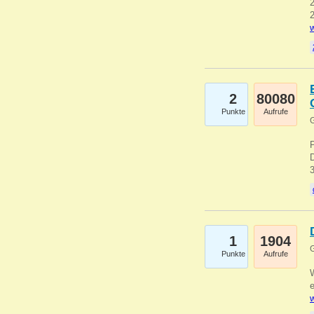
2
2
w
2
80080
Punkte
Aufrufe
G
1
1904
G
Punkte
Aufrufe
e
w