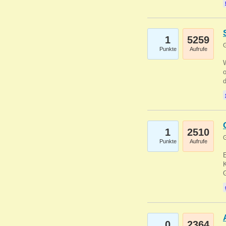
1
5259
G
Punkte
Aufrufe
1
2510
G
Punkte
Aufrufe
E
K
0
2364