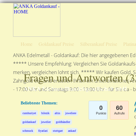
Home
Goldankauf Preise
Silberankauf Preise
Platin
ANKA Edelmetall - Goldankauf: Die hier angegebenen Ede
***** Unsere Empfehlung: Vergleichen Sie Goldankaufs-P
merken, vergleichen lohnt sich. ***** Wir kaufen Gold, S
Fragen und Antworten (
3
Zahngold etc. und erstellen Ihnen ein unverbindliches A
ANKA Edelmetallhandelsgesellschaft mbH
- 17:00 Uhr und Samstags 9:00 - 13:00 Uhr - für Sie da - 
Beliebteste Themen:
0
60
cumhuriyet
bilezik
altin
juweliere
Punkte
Aufrufe
G
goldankauf
juwelier
goldhändler
A
schmuck
fiyatlari
stuttgart
ankauf
w