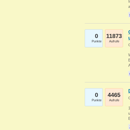
I
a
0
11873
Punkte
Aufrufe
G
B
0
4465
G
Punkte
Aufrufe
u