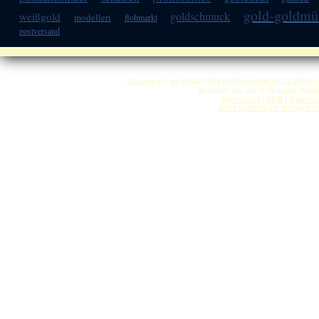
gold-goldmü
goldschmuck
weißgold
modelleri
flohmarkt
postversand
Copyright © by ANKA EDELMETALLHANDELSGESELLSCHAF
So finden Sie uns in Stuttgart: Anf
Impressum
|
AGB
|
Datensc
Anka Goldankauf Stuttgart
h