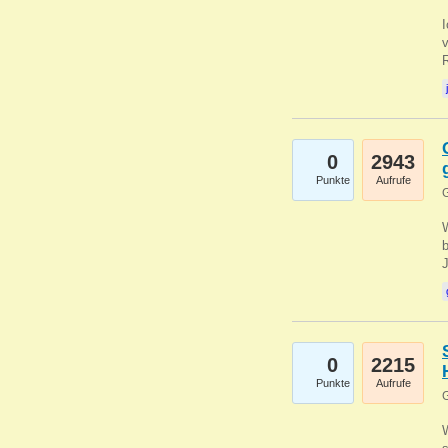
0
2943
Punkte
Aufrufe
G
b
0
2215
Punkte
Aufrufe
G
W