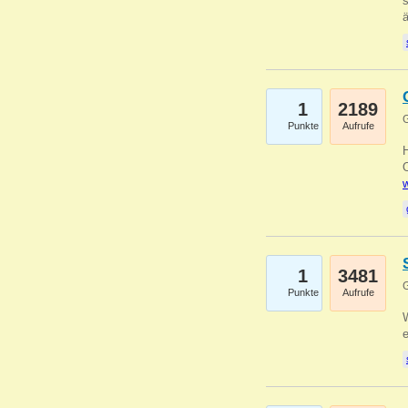
s
1
2189
G
Punkte
Aufrufe
O
w
1
3481
G
Punkte
Aufrufe
W