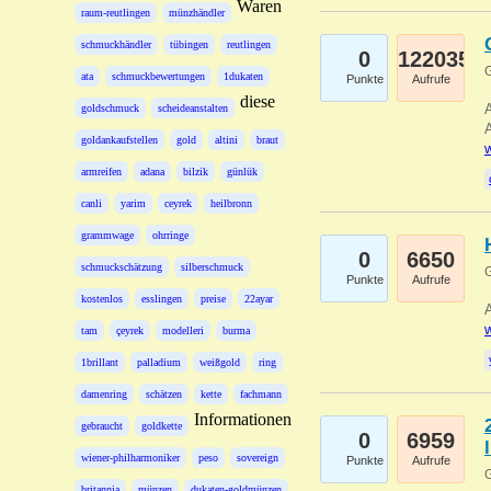
Waren
raum-reutlingen
münzhändler
schmuckhändler
tübingen
reutlingen
0
122035
G
ata
schmuckbewertungen
1dukaten
Punkte
Aufrufe
diese
A
goldschmuck
scheideanstalten
A
goldankaufstellen
gold
altini
braut
w
armreifen
adana
bilzik
günlük
canli
yarim
ceyrek
heilbronn
grammwage
ohrringe
0
6650
schmuckschätzung
silberschmuck
G
Punkte
Aufrufe
kostenlos
esslingen
preise
22ayar
A
w
tam
çeyrek
modelleri
burma
1brillant
palladium
weißgold
ring
damenring
schätzen
kette
fachmann
Informationen
gebraucht
goldkette
0
6959
wiener-philharmoniker
peso
sovereign
Punkte
Aufrufe
G
britannia
münzen
dukaten-goldmünzen