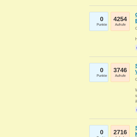
0
4254
Punkte
Aufrufe
G
0
3746
Punkte
Aufrufe
G
W
s
0
2716