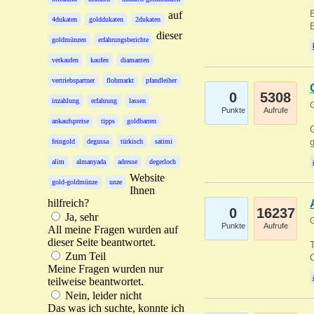
B
auf
4dukaten
golddukaten
2dukaten
B
dieser
goldmünzen
erfahrungsberichte
verkaufen
kaufen
diamanten
vertriebspartner
flohmarkt
pfandleiher
0
5308
inzahlung
erfahrung
lassen
G
Punkte
Aufrufe
ankaufspreise
tipps
goldbarren
G
g
feingold
degussa
türkisch
satimi
alim
almanyada
adresse
degerloch
Website
gold-goldmünze
unze
Ihnen
hilfreich?
0
16237
Ja, sehr
G
Punkte
Aufrufe
All meine Fragen wurden auf
dieser Seite beantwortet.
T
Zum Teil
O
Meine Fragen wurden nur
teilweise beantwortet.
Nein, leider nicht
Das was ich suchte, konnte ich