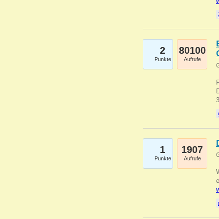
w
2
80100
Punkte
Aufrufe
G
1
1907
G
Punkte
Aufrufe
e
w