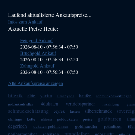
Haupt-
Laufend aktualisierte Ankaufspreise...
Infos zum Ankauf
Sidebar
Aktuelle Preise Heute:
(Primary)
Feingold Ankauf
2026-08-10 - 07:56:34
-
07:50
Bruchgold Ankauf
2026-08-10 - 07:56:34
-
07:50
Zahngold Ankauf
2026-08-10 - 07:56:34
-
07:50
Alle Ankaufspreise anzeigen
bilezik
yarim
altin
kaufen
almanyada
schmuckbewertungen
4dukaten
vertriebspartner
inzahlung
gra
goldankaufstellen
schmuckschätzung
sovereig
silberschmuck
ceyrek
lassen
goldbarren
altin
ohrringe
kette
golddukaten
preise
erfahrung
degerloch
goldhändler
dukaten-goldmünzen
tüb
goldmünzen
pfandleiher
philharmoniker
schätzen
gebraucht
günlük