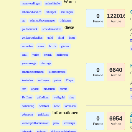
Waren
raum-reutlingen
münzhändler
schmuckhändler
tübingen
reutlingen
0
122016
G
ata
schmuckbewertungen
1dukaten
Punkte
Aufrufe
diese
A
goldschmuck
scheideanstalten
A
goldankaufstellen
gold
altini
braut
w
armreifen
adana
bilzik
günlük
canli
yarim
ceyrek
heilbronn
grammwage
ohrringe
0
6640
schmuckschätzung
silberschmuck
G
Punkte
Aufrufe
kostenlos
esslingen
preise
22ayar
A
w
tam
çeyrek
modelleri
burma
1brillant
palladium
weißgold
ring
damenring
schätzen
kette
fachmann
Informationen
gebraucht
goldkette
0
6954
wiener-philharmoniker
peso
sovereign
Punkte
Aufrufe
G
britannia
münzen
dukaten-goldmünzen