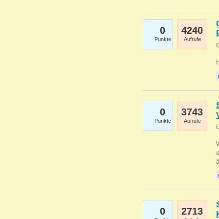
0
4240
Punkte
Aufrufe
G
0
3743
Punkte
Aufrufe
G
W
s
0
2713