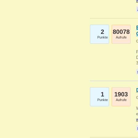
w
2
80078
Punkte
Aufrufe
G
1
1903
G
Punkte
Aufrufe
e
w