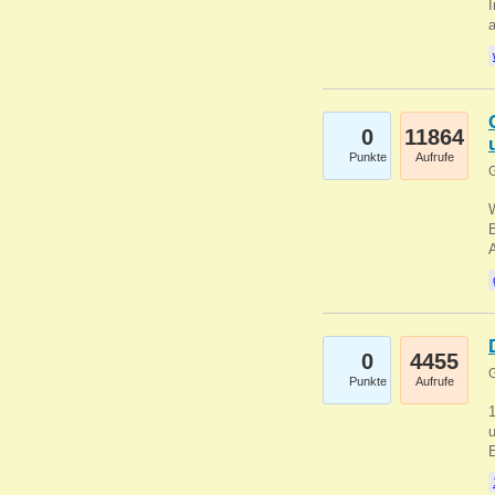
I
a
0
11864
Punkte
Aufrufe
G
B
0
4455
G
Punkte
Aufrufe
u