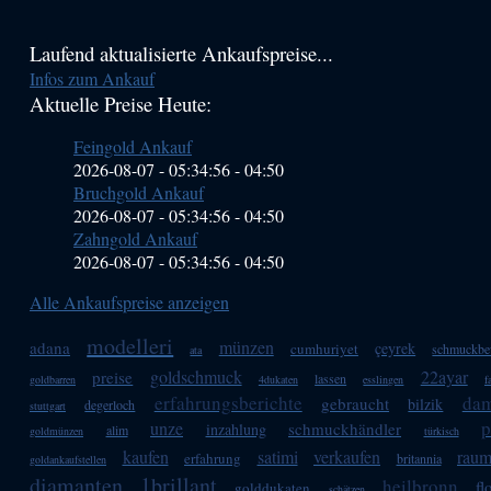
Haupt-
Laufend aktualisierte Ankaufspreise...
Infos zum Ankauf
Sidebar
Aktuelle Preise Heute:
(Primary)
Feingold Ankauf
2026-08-07 - 05:34:56
-
04:50
Bruchgold Ankauf
2026-08-07 - 05:34:56
-
04:50
Zahngold Ankauf
2026-08-07 - 05:34:56
-
04:50
Alle Ankaufspreise anzeigen
modelleri
münzen
adana
çeyrek
cumhuriyet
schmuckbe
ata
goldschmuck
22ayar
preise
lassen
goldbarren
4dukaten
esslingen
f
erfahrungsberichte
dam
gebraucht
bilzik
degerloch
stuttgart
p
unze
schmuckhändler
inzahlung
alim
goldmünzen
türkisch
kaufen
satimi
verkaufen
raum
erfahrung
britannia
goldankaufstellen
diamanten
1brillant
heilbronn
fl
golddukaten
schätzen