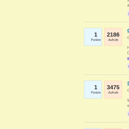
s
1
2186
G
Punkte
Aufrufe
O
w
1
3475
G
Punkte
Aufrufe
W