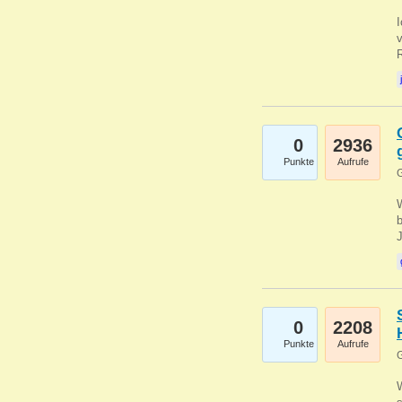
0
2936
Punkte
Aufrufe
G
b
0
2208
Punkte
Aufrufe
G
W