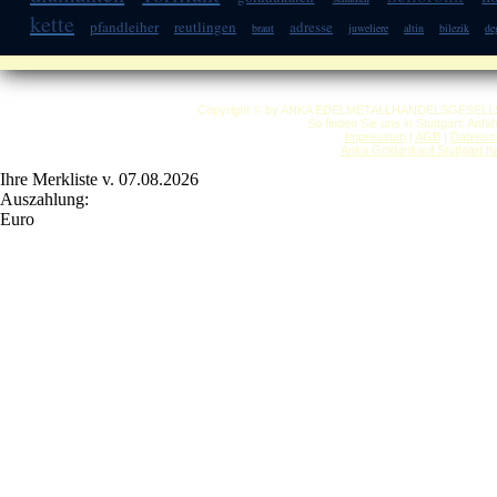
kette
pfandleiher
reutlingen
adresse
braut
juweliere
altin
bilezik
de
Copyright © by ANKA EDELMETALLHANDELSGESELLSCHAF
So finden Sie uns in Stuttgart: Anf
Impressum
|
AGB
|
Datensc
Anka Goldankauf Stuttgart
h
Ihre Merkliste v. 07.08.2026
Auszahlung:
Euro