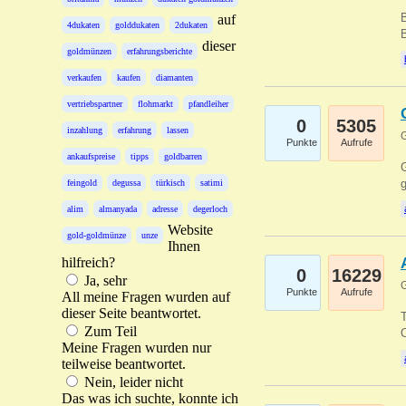
B
auf
4dukaten
golddukaten
2dukaten
B
dieser
goldmünzen
erfahrungsberichte
verkaufen
kaufen
diamanten
vertriebspartner
flohmarkt
pfandleiher
0
5305
inzahlung
erfahrung
lassen
G
Punkte
Aufrufe
ankaufspreise
tipps
goldbarren
G
g
feingold
degussa
türkisch
satimi
alim
almanyada
adresse
degerloch
Website
gold-goldmünze
unze
Ihnen
hilfreich?
0
16229
Ja, sehr
G
Punkte
Aufrufe
All meine Fragen wurden auf
dieser Seite beantwortet.
T
Zum Teil
O
Meine Fragen wurden nur
teilweise beantwortet.
Nein, leider nicht
Das was ich suchte, konnte ich