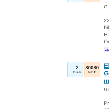
Ge
22
bi
He
Ö
22a
E
2
80080
G
Punkte
Aufrufe
Ge
Pr