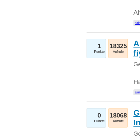
Al
alti
A
1
18325
fi
Punkte
Aufrufe
Ge
H
al
G
0
18068
I
Punkte
Aufrufe
Ge