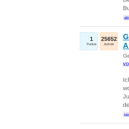
Bu
alti
G
1
25652
A
Punkte
Aufrufe
Ge
vo
Ic
w
Ju
d
juw