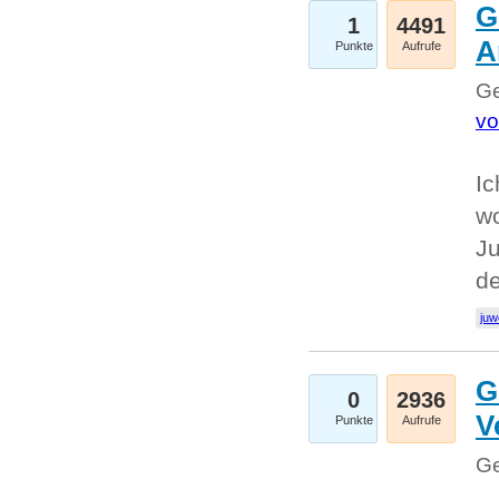
G
1
4491
A
Punkte
Aufrufe
Ge
vo
Ic
w
Ju
d
juw
G
0
2936
V
Punkte
Aufrufe
Ge