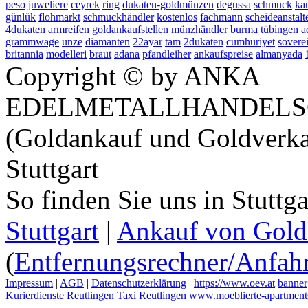
peso
juweliere
ceyrek
ring
dukaten-goldmünzen
degussa
schmuck
ka
günlük
flohmarkt
schmuckhändler
kostenlos
fachmann
scheideanstalt
4dukaten
armreifen
goldankaufstellen
münzhändler
burma
tübingen
a
grammwage
unze
diamanten
22ayar
tam
2dukaten
cumhuriyet
sovere
britannia
modelleri
braut
adana
pfandleiher
ankaufspreise
almanyada
Copyright © by ANKA
EDELMETALLHANDELS
(Goldankauf und Goldverka
Stuttgart
So finden Sie uns in Stuttg
Stuttgart
|
Ankauf von Gold 
(
Entfernungsrechner/Anfahr
Impressum
|
AGB
|
Datenschutzerklärung
|
https://www.oev.at
banner
Kurierdienste Reutlingen
Taxi Reutlingen
www.moeblierte-apartments-