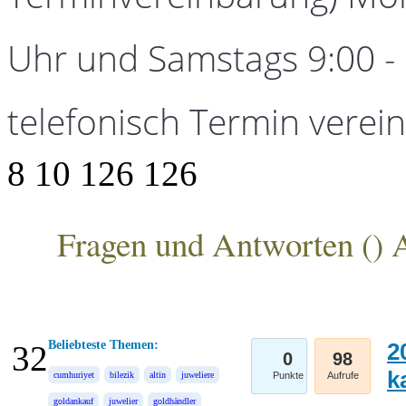
Uhr und Samstags 9:00 - 1
telefonisch Termin verei
8
10
126
126
Fragen und Antworten (
) 
ANKA Edelmetallhandelsgesellschaft mbH
Beliebteste Themen:
2
32
0
98
k
cumhuriyet
bilezik
altin
juweliere
Punkte
Aufrufe
goldankauf
juwelier
goldhändler