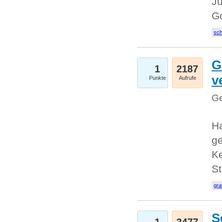
Ju
G
sc
G
1
2187
v
Punkte
Aufrufe
Ge
H
ge
Ke
S
gr
S