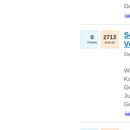
G
gol
S
0
2713
V
Punkte
Aufrufe
Ge
Wi
Ka
Go
Ju
G
gol