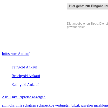
Die angebotenen Tipps, Dienste 
gewährleistet.
Haupt-
Laufend aktualisierte Ankaufspreise...
Infos zum Ankauf
Sidebar
Aktuelle Preise Heute:
(Primary)
Feingold Ankauf
2026-08-07 - 17:12:54
-
16:50
Bruchgold Ankauf
2026-08-07 - 17:12:54
-
16:50
Zahngold Ankauf
2026-08-07 - 17:12:54
-
16:50
Alle Ankaufspreise anzeigen
alim
ohrringe
schätzen
schmuckbewertungen
bilzik
juwelier
inzahlun