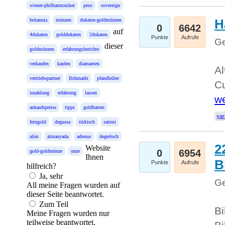
wiener-philharmoniker
peso
sovereign
H
britannia
münzen
dukaten-goldmünzen
0
6642
auf
4dukaten
golddukaten
2dukaten
Punkte
Aufrufe
Ge
dieser
goldmünzen
erfahrungsberichte
verkaufen
kaufen
diamanten
Al
vertriebspartner
flohmarkt
pfandleiher
Cu
inzahlung
erfahrung
lassen
we
ankaufspreise
tipps
goldbarren
yar
feingold
degussa
türkisch
satimi
alim
almanyada
adresse
degerloch
2
Website
0
6954
gold-goldmünze
unze
Ihnen
B
Punkte
Aufrufe
hilfreich?
Ja, sehr
Ge
All meine Fragen wurden auf
dieser Seite beantwortet.
Zum Teil
Bi
Meine Fragen wurden nur
teilweise beantwortet.