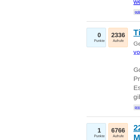
we
go
T
0
2336
Punkte
Aufrufe
Ge
vo
Go
Pr
Es
g
pre
2
1
6766
M
Punkte
Aufrufe