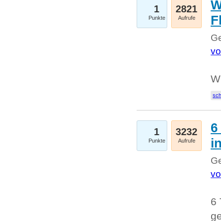
W
1
2821
F
Punkte
Aufrufe
Ge
vo
W
sc
6
1
3232
i
Punkte
Aufrufe
Ge
vo
6 
ge