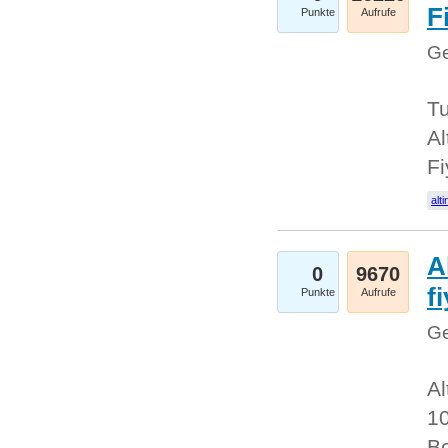
Fi
Punkte
Aufrufe
Ge
Tu
Al
Fi
alti
A
0
9670
f
Punkte
Aufrufe
Ge
Al
10
Be