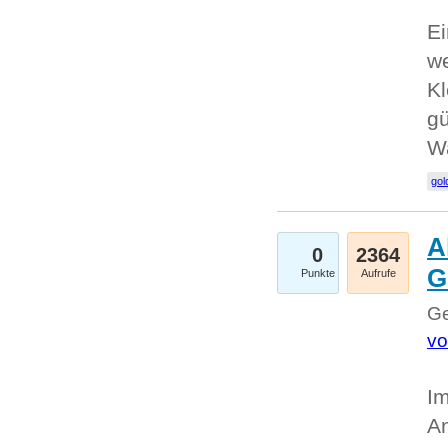
Ei
we
Kl
gü
W
gol
A
0
2364
G
Punkte
Aufrufe
Ge
vo
Im
An