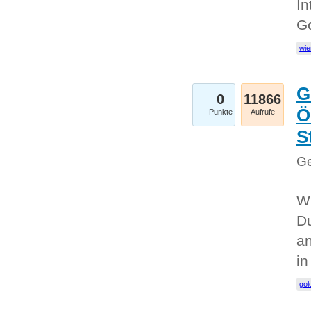
In
G
wie
G
0
11866
Ö
Punkte
Aufrufe
S
Ge
Wi
Du
an
i
gol