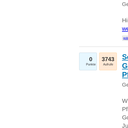
Ge
Hi
we
gol
S
0
3743
G
Punkte
Aufrufe
P
Ge
Wi
Pf
Go
Ju