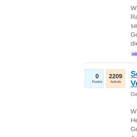
Wi
Ra
se
Go
d
gol
S
0
2209
V
Punkte
Aufrufe
Ge
Wi
He
Go