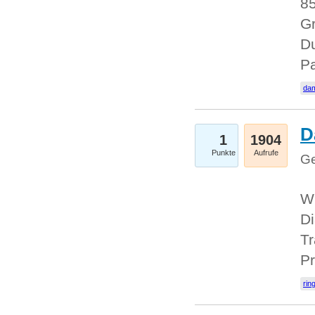
85
Gr
Du
Pa
dam
D
1
1904
Punkte
Aufrufe
Ge
W
Di
Tr
Pr
rin