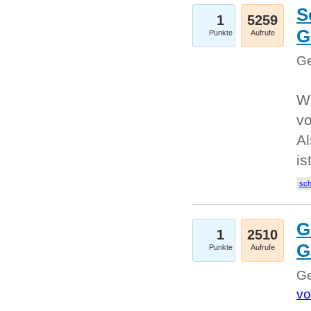
S
1
5259
G
Punkte
Aufrufe
Ge
W
v
Al
is
sc
G
1
2510
G
Punkte
Aufrufe
Ge
vo