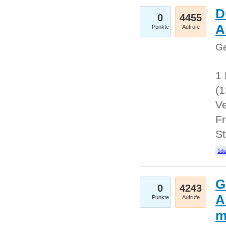
D
0
4455
A
Punkte
Aufrufe
Ge
1 
(
Ve
Fr
St
1du
G
0
4243
A
Punkte
Aufrufe
m