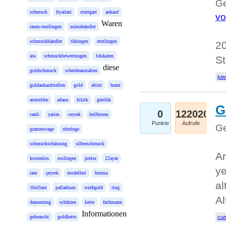
Ge
schmuck
fiyatlari
stuttgart
ankauf
vo
Waren
raum-reutlingen
münzhändler
schmuckhändler
tübingen
reutlingen
20
ata
schmuckbewertungen
1dukaten
St
diese
goldschmuck
scheideanstalten
juw
goldankaufstellen
gold
altini
braut
armreifen
adana
bilzik
günlük
G
0
122020
canli
yarim
ceyrek
heilbronn
Punkte
Aufrufe
Ge
grammwage
ohrringe
schmuckschätzung
silberschmuck
An
kostenlos
esslingen
preise
22ayar
ye
tam
çeyrek
modelleri
burma
al
1brillant
palladium
weißgold
ring
Al
damenring
schätzen
kette
fachmann
Informationen
gebraucht
goldkette
cum