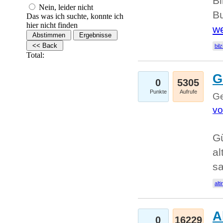
Bi
Nein, leider nicht
Bu
Das was ich suchte, konnte ich
hier nicht finden
we
bilz
Total:
G
0
5305
Punkte
Aufrufe
Ge
vo
Gü
al
sa
alti
A
0
16229