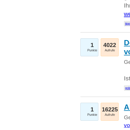
I
we
tip
D
1
4022
v
Punkte
Aufrufe
Ge
Is
gol
A
1
16225
Punkte
Aufrufe
Ge
vo