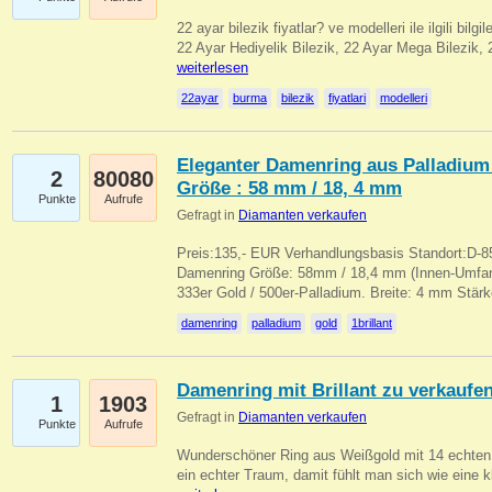
22 ayar bilezik fiyatlar? ve modelleri ile ilgili bilg
22 Ayar Hediyelik Bilezik, 22 Ayar Mega Bilezik
weiterlesen
22ayar
burma
bilezik
fiyatlari
modelleri
Eleganter Damenring aus Palladium 
2
80080
Größe : 58 mm / 18, 4 mm
Punkte
Aufrufe
Gefragt in
Diamanten verkaufen
Preis:135,- EUR Verhandlungsbasis Standort:D-85
Damenring Größe: 58mm / 18,4 mm (Innen-Umfang
333er Gold / 500er-Palladium. Breite: 4 mm Stä
damenring
palladium
gold
1brillant
Damenring mit Brillant zu verkaufe
1
1903
Gefragt in
Diamanten verkaufen
Punkte
Aufrufe
Wunderschöner Ring aus Weißgold mit 14 echten 
ein echter Traum, damit fühlt man sich wie eine kl