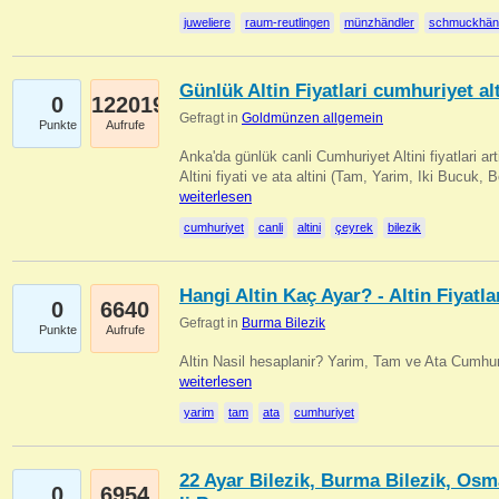
juweliere
raum-reutlingen
münzhändler
schmuckhän
Günlük Altin Fiyatlari cumhuriyet alt
0
122019
Gefragt in
Goldmünzen allgemein
Punkte
Aufrufe
Anka'da günlük canli Cumhuriyet Altini fiyatlari 
Altini fiyati ve ata altini (Tam, Yarim, Iki Bucuk, 
weiterlesen
cumhuriyet
canli
altini
çeyrek
bilezik
Hangi Altin Kaç Ayar? - Altin Fiyatla
0
6640
Gefragt in
Burma Bilezik
Punkte
Aufrufe
Altin Nasil hesaplanir? Yarim, Tam ve Ata Cumhuri
weiterlesen
yarim
tam
ata
cumhuriyet
22 Ayar Bilezik, Burma Bilezik, Osm
0
6954