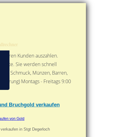
Route berechnen
So finden Sie uns
Gold mit der Post senden
llrechner
 unseren Kunden auszahlen.
ebote. Sie werden schnell
 Form: Schmuck, Münzen, Barren,
nbarung) Montags - Freitags 9:00
***
 und Bruchgold verkaufen
aufen von Gold
 verkaufen in Stgt Degerloch