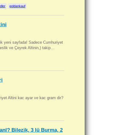
dler
goldankauf
ini
artik yeni sayfada! Sadece Cumhuriyet
Beslik ve Çeyrek Altinin,) takip…
ri
yet Altini kac ayar ve kac gram dir?
anl? Bilezik, 3 lü Burma, 2