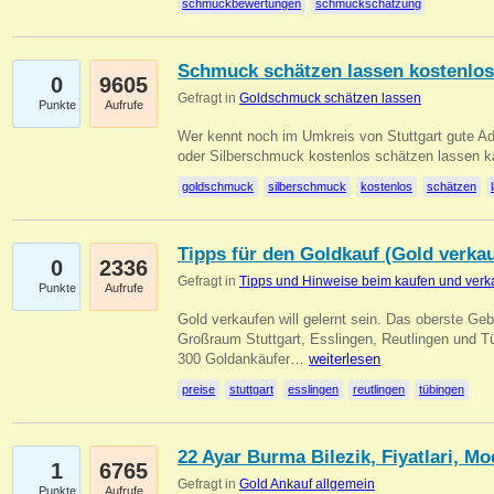
schmuckbewertungen
schmuckschätzung
Schmuck schätzen lassen kostenlos
0
9605
Gefragt in
Goldschmuck schätzen lassen
Punkte
Aufrufe
Wer kennt noch im Umkreis von Stuttgart gute 
oder Silberschmuck kostenlos schätzen lassen 
goldschmuck
silberschmuck
kostenlos
schätzen
Tipps für den Goldkauf (Gold verka
0
2336
Gefragt in
Tipps und Hinweise beim kaufen und verk
Punkte
Aufrufe
Gold verkaufen will gelernt sein. Das oberste Gebo
Großraum Stuttgart, Esslingen, Reutlingen und T
300 Goldankäufer…
weiterlesen
preise
stuttgart
esslingen
reutlingen
tübingen
22 Ayar Burma Bilezik, Fiyatlari, Mo
1
6765
Gefragt in
Gold Ankauf allgemein
Punkte
Aufrufe