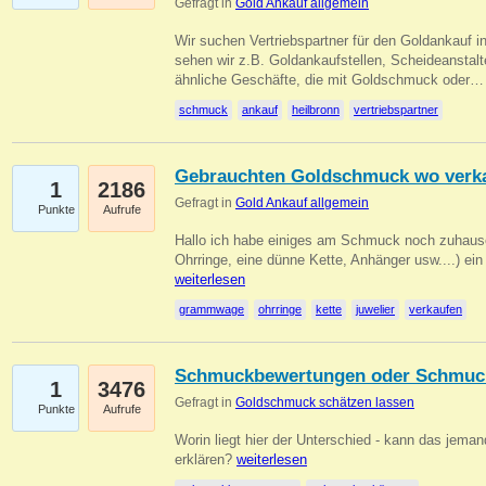
Gefragt in
Gold Ankauf allgemein
Wir suchen Vertriebspartner für den Goldankauf i
sehen wir z.B. Goldankaufstellen, Scheideanstalt
ähnliche Geschäfte, die mit Goldschmuck oder
schmuck
ankauf
heilbronn
vertriebspartner
Gebrauchten Goldschmuck wo verk
1
2186
Gefragt in
Gold Ankauf allgemein
Punkte
Aufrufe
Hallo ich habe einiges am Schmuck noch zuhause
Ohrringe, eine dünne Kette, Anhänger usw....) ei
weiterlesen
grammwage
ohrringe
kette
juwelier
verkaufen
Schmuckbewertungen oder Schmuc
1
3476
Gefragt in
Goldschmuck schätzen lassen
Punkte
Aufrufe
Worin liegt hier der Unterschied - kann das jeman
erklären?
weiterlesen