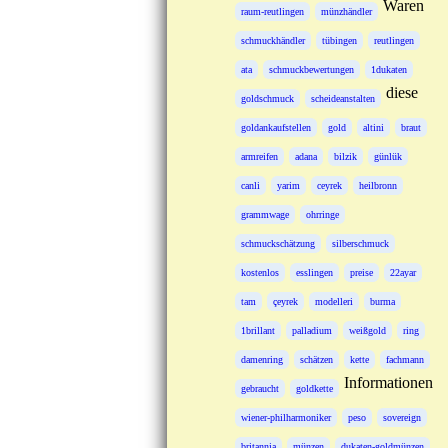
Waren
raum-reutlingen
münzhändler
schmuckhändler
tübingen
reutlingen
ata
schmuckbewertungen
1dukaten
diese
goldschmuck
scheideanstalten
goldankaufstellen
gold
altini
braut
armreifen
adana
bilzik
günlük
canli
yarim
ceyrek
heilbronn
grammwage
ohrringe
schmuckschätzung
silberschmuck
kostenlos
esslingen
preise
22ayar
tam
çeyrek
modelleri
burma
1brillant
palladium
weißgold
ring
damenring
schätzen
kette
fachmann
Informationen
gebraucht
goldkette
wiener-philharmoniker
peso
sovereign
britannia
münzen
dukaten-goldmünzen