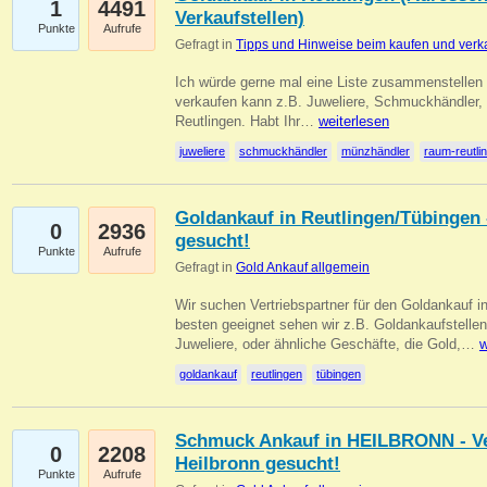
1
4491
Verkaufstellen)
Punkte
Aufrufe
Gefragt in
Tipps und Hinweise beim kaufen und verk
Ich würde gerne mal eine Liste zusammenstelle
verkaufen kann z.B. Juweliere, Schmuckhändler
Reutlingen. Habt Ihr…
weiterlesen
juweliere
schmuckhändler
münzhändler
raum-reutli
Goldankauf in Reutlingen/Tübingen 
0
2936
gesucht!
Punkte
Aufrufe
Gefragt in
Gold Ankauf allgemein
Wir suchen Vertriebspartner für den Goldankauf 
besten geeignet sehen wir z.B. Goldankaufstellen
Juweliere, oder ähnliche Geschäfte, die Gold,…
w
goldankauf
reutlingen
tübingen
Schmuck Ankauf in HEILBRONN - Ver
0
2208
Heilbronn gesucht!
Punkte
Aufrufe