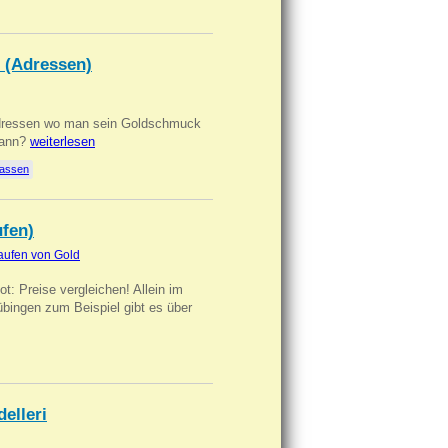
 (Adressen)
Adressen wo man sein Goldschmuck
kann?
weiterlesen
lassen
ufen)
aufen von Gold
t: Preise vergleichen! Allein im
übingen zum Beispiel gibt es über
delleri