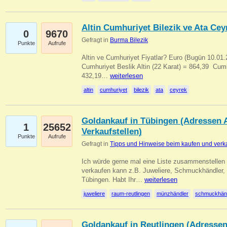
Altin Cumhuriyet Bilezik ve Ata Ceyr
0
9670
Gefragt in
Burma Bilezik
Punkte
Aufrufe
Altin ve Cumhuriyet Fiyatlar? Euro (Bugün 10.01.20
Cumhuriyet Beslik Altin (22 Karat) = 864,39  Cumh
432,19…
weiterlesen
altin
cumhuriyet
bilezik
ata
ceyrek
Goldankauf in Tübingen (Adressen A
1
25652
Verkaufstellen)
Punkte
Aufrufe
Gefragt in
Tipps und Hinweise beim kaufen und verk
Ich würde gerne mal eine Liste zusammenstelle
verkaufen kann z.B. Juweliere, Schmuckhändler
Tübingen. Habt Ihr…
weiterlesen
juweliere
raum-reutlingen
münzhändler
schmuckhän
Goldankauf in Reutlingen (Adressen