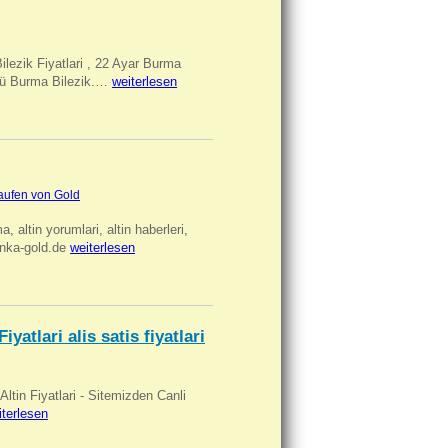
Bilezik Fiyatlari , 22 Ayar Burma
üclü Burma Bilezik.…
weiterlesen
aufen von Gold
ma, altin yorumlari, altin haberleri,
anka-gold.de
weiterlesen
iyatlari alis satis fiyatlari
 Altin Fiyatlari - Sitemizden Canli
iterlesen