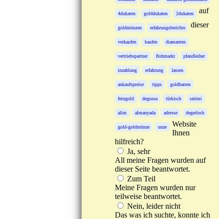
auf
4dukaten
golddukaten
2dukaten
dieser
goldmünzen
erfahrungsberichte
verkaufen
kaufen
diamanten
vertriebspartner
flohmarkt
pfandleiher
inzahlung
erfahrung
lassen
ankaufspreise
tipps
goldbarren
feingold
degussa
türkisch
satimi
alim
almanyada
adresse
degerloch
Website
gold-goldmünze
unze
Ihnen
hilfreich?
Ja, sehr
All meine Fragen wurden auf
dieser Seite beantwortet.
Zum Teil
Meine Fragen wurden nur
teilweise beantwortet.
Nein, leider nicht
Das was ich suchte, konnte ich