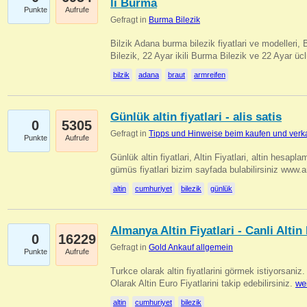
li Burma
Punkte
Aufrufe
Gefragt in
Burma Bilezik
Bilzik Adana burma bilezik fiyatlari ve modelleri, 
Bilezik, 22 Ayar ikili Burma Bilezik ve 22 Ayar 
bilzik
adana
braut
armreifen
Günlük altin fiyatlari - alis satis
0
5305
Gefragt in
Tipps und Hinweise beim kaufen und verk
Punkte
Aufrufe
Günlük altin fiyatlari, Altin Fiyatlari, altin hesapla
gümüs fiyatlari bizim sayfada bulabilirsiniz www.
altin
cumhuriyet
bilezik
günlük
Almanya Altin Fiyatlari - Canli Altin F
0
16229
Gefragt in
Gold Ankauf allgemein
Punkte
Aufrufe
Turkce olarak altin fiyatlarini görmek istiyorsaniz.
Olarak Altin Euro Fiyatlarini takip edebilirsiniz.
we
altin
cumhuriyet
bilezik