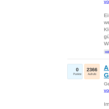
vo
Ei
we
Kl
gü
W
gol
A
0
2366
G
Punkte
Aufrufe
Ge
vo
Im