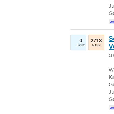
Ju
G
gol
S
0
2713
V
Punkte
Aufrufe
Ge
Wi
Ka
Go
Ju
G
gol