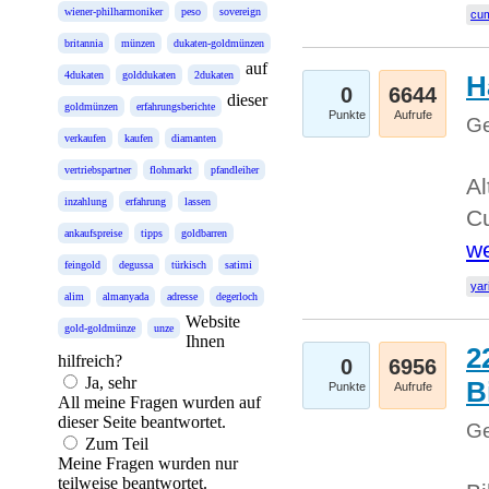
wiener-philharmoniker
peso
sovereign
cum
britannia
münzen
dukaten-goldmünzen
auf
4dukaten
golddukaten
2dukaten
H
0
6644
dieser
goldmünzen
erfahrungsberichte
Punkte
Aufrufe
Ge
verkaufen
kaufen
diamanten
vertriebspartner
flohmarkt
pfandleiher
Al
inzahlung
erfahrung
lassen
Cu
ankaufspreise
tipps
goldbarren
we
feingold
degussa
türkisch
satimi
yar
alim
almanyada
adresse
degerloch
Website
gold-goldmünze
unze
Ihnen
2
hilfreich?
0
6956
Ja, sehr
B
Punkte
Aufrufe
All meine Fragen wurden auf
dieser Seite beantwortet.
Ge
Zum Teil
Meine Fragen wurden nur
teilweise beantwortet.