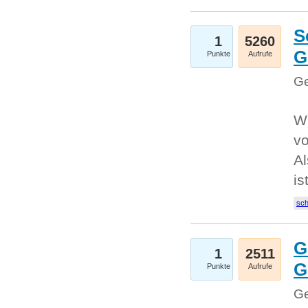
S
1
5260
G
Punkte
Aufrufe
Ge
W
v
Al
is
sc
G
1
2511
G
Punkte
Aufrufe
Ge