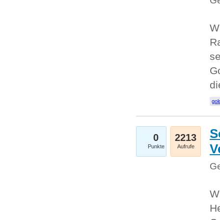
Ge
Wi
Ra
se
Go
d
gol
S
0
2213
V
Punkte
Aufrufe
Ge
Wi
He