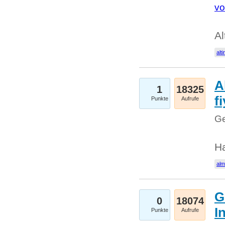
vo
Al
alti
A
1
18325
fi
Punkte
Aufrufe
Ge
H
al
G
0
18074
I
Punkte
Aufrufe