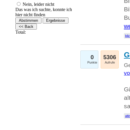
Bi
Nein, leider nicht
Bi
Das was ich suchte, konnte ich
hier nicht finden
Bu
we
Total:
bilz
G
0
5306
Punkte
Aufrufe
Ge
vo
Gü
al
sa
alti