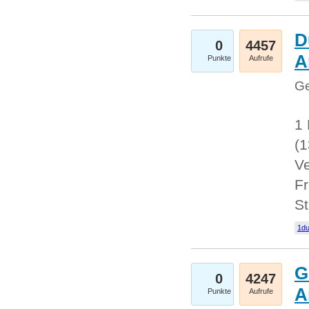
D
0
4457
A
Punkte
Aufrufe
Ge
1 
(
Ve
Fr
St
1du
G
0
4247
A
Punkte
Aufrufe