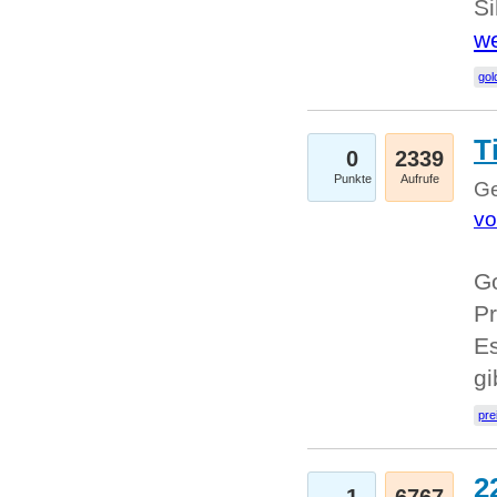
Si
we
go
T
0
2339
Punkte
Aufrufe
Ge
vo
Go
Pr
Es
g
pre
2