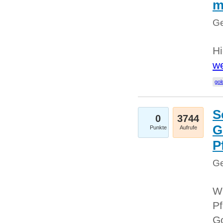
m
Ge
Hi
we
gol
S
0
3744
G
Punkte
Aufrufe
P
Ge
Wi
Pf
Go