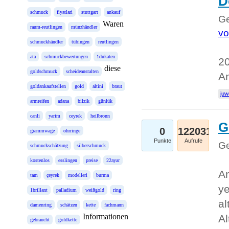
D
schmuck
fiyatlari
stuttgart
ankauf
Ge
Waren
raum-reutlingen
münzhändler
vo
schmuckhändler
tübingen
reutlingen
ata
schmuckbewertungen
1dukaten
20
diese
goldschmuck
scheideanstalten
An
goldankaufstellen
gold
altini
braut
juw
armreifen
adana
bilzik
günlük
canli
yarim
ceyrek
heilbronn
G
0
122031
grammwage
ohrringe
Punkte
Aufrufe
Ge
schmuckschätzung
silberschmuck
kostenlos
esslingen
preise
22ayar
An
tam
çeyrek
modelleri
burma
ye
1brillant
palladium
weißgold
ring
al
damenring
schätzen
kette
fachmann
Informationen
Al
gebraucht
goldkette