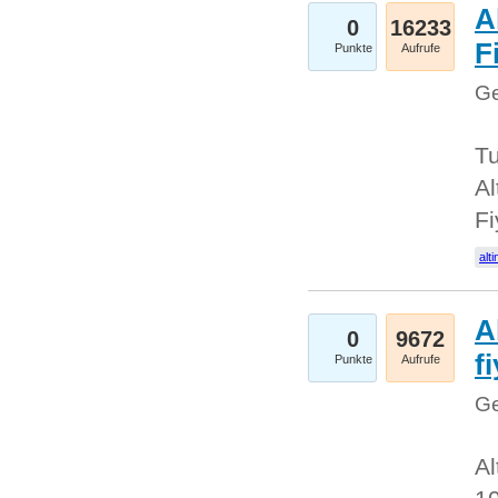
A
0
16233
Fi
Punkte
Aufrufe
Ge
Tu
Al
Fi
alti
A
0
9672
f
Punkte
Aufrufe
Ge
Al