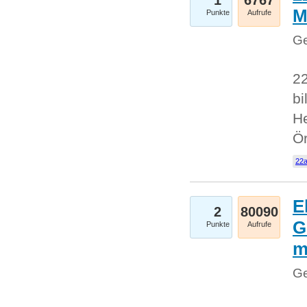
1
6767
M
Punkte
Aufrufe
Ge
22
bi
He
Ö
22a
E
2
80090
G
Punkte
Aufrufe
Ge