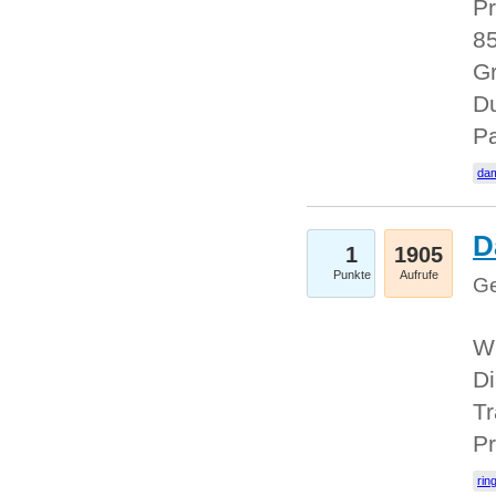
Pr
85
Gr
Du
Pa
dam
D
1
1905
Punkte
Aufrufe
Ge
W
Di
Tr
Pr
rin