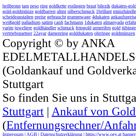
heilbronn
tam
peso
ring
goldkette
esslingen
braut
bilezik
dukaten-go
gold-goldmünze
goldbarren
altini
silberschmuck
1brillant
münzhändle
scheideanstalten
preise
gebraucht
grammwage
4dukaten
ankaufspreis
weißgold
palladium
satimi
canli
fachmann
1dukaten
almanyada
erfah
yarim
juweliere
goldhändler
schmuck
feingold
armreifen
gold
tübing
vertriebspartner
22ayar
damenring
golddukaten
ohrringe
goldmünzen
Copyright © by ANKA
EDELMETALLHANDELS
(Goldankauf und Goldverka
Stuttgart
So finden Sie uns in Stuttg
Stuttgart
|
Ankauf von Gold 
(
Entfernungsrechner/Anfahr
Impressum
|
AGB
|
Datenschutzerklärung
|
https://www.oev.at
banner