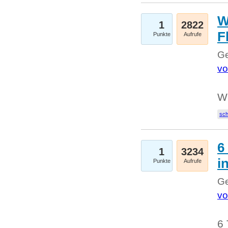
W
1
2822
F
Punkte
Aufrufe
Ge
vo
W
sc
6
1
3234
i
Punkte
Aufrufe
Ge
vo
6 