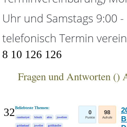
Uhr und Samstags 9:00 - 1
telefonisch Termin verei
8
10
126
126
Fragen und Antworten (
) 
ANKA Edelmetallhandelsgesellschaft mbH
Beliebteste Themen:
2
32
0
98
B
cumhuriyet
bilezik
altin
juweliere
Punkte
Aufrufe
goldankauf
juwelier
goldhändler