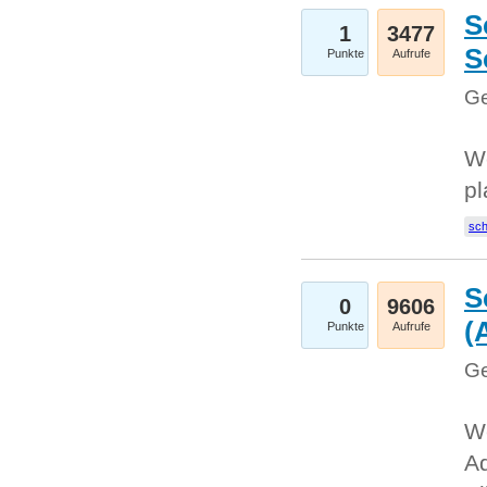
S
1
3477
S
Punkte
Aufrufe
Ge
Wo
pl
sc
S
0
9606
(
Punkte
Aufrufe
Ge
We
A