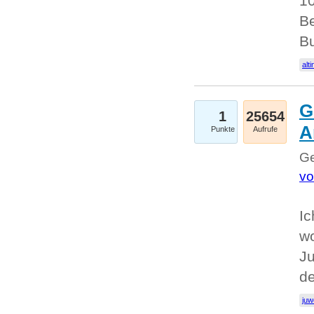
10
Be
Bu
alti
G
1
25654
A
Punkte
Aufrufe
Ge
vo
Ic
w
Ju
d
juw