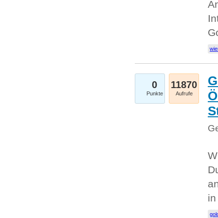
An
In
G
wie
G
0
11870
Ö
Punkte
Aufrufe
S
Ge
Wi
Du
an
i
gol