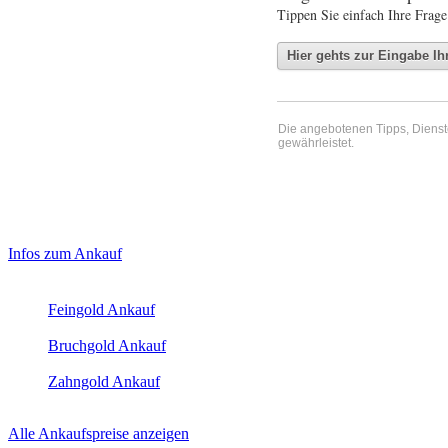
Tippen Sie einfach Ihre Frage
Die angebotenen Tipps, Dienste 
gewährleistet.
Haupt-
Laufend aktualisierte Ankaufspreise...
Infos zum Ankauf
Sidebar
Aktuelle Preise Heute:
(Primary)
Feingold Ankauf
2026-08-09 - 06:35:05
-
23:50
Bruchgold Ankauf
2026-08-09 - 06:35:05
-
23:50
Zahngold Ankauf
2026-08-09 - 06:35:05
-
23:50
Alle Ankaufspreise anzeigen