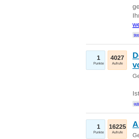
ge
I
we
tip
D
1
4027
v
Punkte
Aufrufe
Ge
Is
gol
A
1
16225
Punkte
Aufrufe
Ge