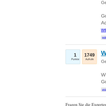
Ge
Go
Ad
we
gol
W
1
1749
Punkte
Aufrufe
Ge
Wi
G
un
Fragen Sie die Expert