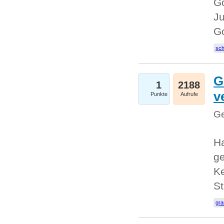
Go
Ju
G
sc
G
1
2188
v
Punkte
Aufrufe
Ge
H
ge
Ke
S
gr