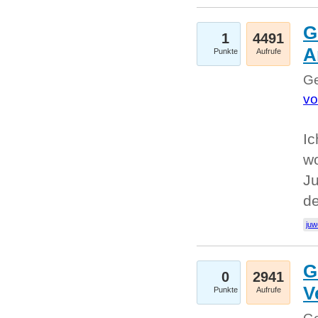
G
1
4491
A
Punkte
Aufrufe
Ge
vo
Ic
w
Ju
d
juw
G
0
2941
V
Punkte
Aufrufe