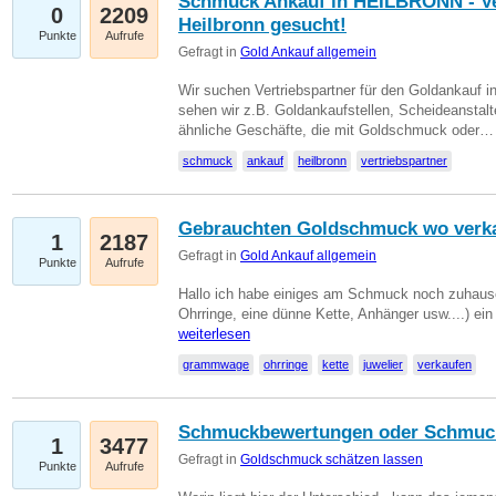
Schmuck Ankauf in HEILBRONN - Ver
0
2209
Heilbronn gesucht!
Punkte
Aufrufe
Gefragt in
Gold Ankauf allgemein
Wir suchen Vertriebspartner für den Goldankauf i
sehen wir z.B. Goldankaufstellen, Scheideanstalt
ähnliche Geschäfte, die mit Goldschmuck oder
schmuck
ankauf
heilbronn
vertriebspartner
Gebrauchten Goldschmuck wo verk
1
2187
Gefragt in
Gold Ankauf allgemein
Punkte
Aufrufe
Hallo ich habe einiges am Schmuck noch zuhause
Ohrringe, eine dünne Kette, Anhänger usw....) ei
weiterlesen
grammwage
ohrringe
kette
juwelier
verkaufen
Schmuckbewertungen oder Schmuc
1
3477
Gefragt in
Goldschmuck schätzen lassen
Punkte
Aufrufe