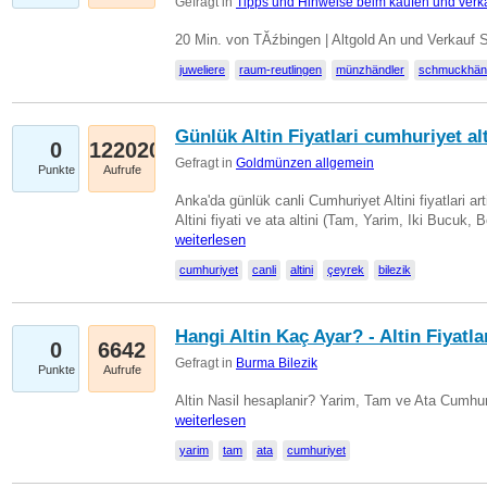
Gefragt in
Tipps und Hinweise beim kaufen und verk
20 Min. von TĂźbingen | Altgold An und Verkauf 
juweliere
raum-reutlingen
münzhändler
schmuckhän
Günlük Altin Fiyatlari cumhuriyet alt
0
122020
Gefragt in
Goldmünzen allgemein
Punkte
Aufrufe
Anka'da günlük canli Cumhuriyet Altini fiyatlari 
Altini fiyati ve ata altini (Tam, Yarim, Iki Bucuk, 
weiterlesen
cumhuriyet
canli
altini
çeyrek
bilezik
Hangi Altin Kaç Ayar? - Altin Fiyatla
0
6642
Gefragt in
Burma Bilezik
Punkte
Aufrufe
Altin Nasil hesaplanir? Yarim, Tam ve Ata Cumhuri
weiterlesen
yarim
tam
ata
cumhuriyet