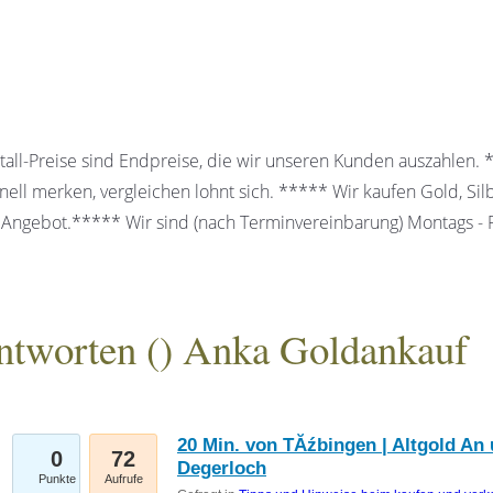
all-Preise sind Endpreise, die wir unseren Kunden auszahlen.
ell merken, vergleichen lohnt sich. ***** Wir kaufen Gold, Sil
 Angebot.***** Wir sind (nach Terminvereinbarung) Montags - Fr
ntworten (
) Anka Goldankauf
gesellschaft mbH
20 Min. von TĂźbingen | Altgold An 
0
72
Degerloch
Punkte
Aufrufe