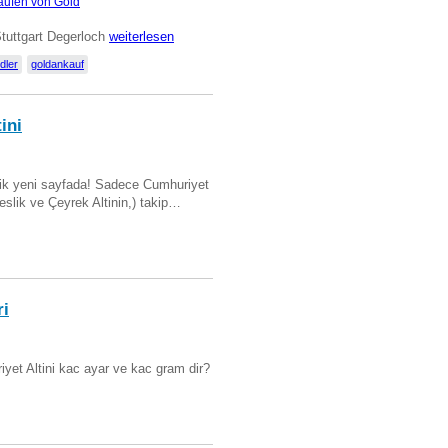
aufen von Gold
Stuttgart Degerloch
weiterlesen
dler
goldankauf
ini
artik yeni sayfada! Sadece Cumhuriyet
Beslik ve Çeyrek Altinin,) takip…
ri
yet Altini kac ayar ve kac gram dir?