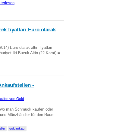
iterlesen
ek fiyatlari Euro olarak
14) Euro olarak altin fiyatlari
uriyet Iki Bucuk Altin (22 Karat) =
nkaufstellen -
aufen von Gold
n wo man Schmuck kaufen oder
, und Münzhändler für den Raum
dler
goldankauf