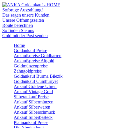
Sofortige Auszahlung!
Das sagen unsere Kunden
Unsere Öffnungszeiten
Route berechnen
So finden Sie uns
Gold mit der Post senden
Home
Goldankauf Preise
Ankaufspreise Goldbarren
Ankaufspreise Altgold
Goldmünzenpreise
Zahngoldpreise
Goldankauf Burma Bilezik
Goldankauf Cumhuriyet
Ankauf Goldene Uhren
Ankauf Vintage Gold
Silberankauf Preise
Ankauf Silbermünzen
Ankauf Silberwaren
Ankauf Silberschmuck
Ankauf Silberbesteck
Platinankauf Preise
Die Abwicklung