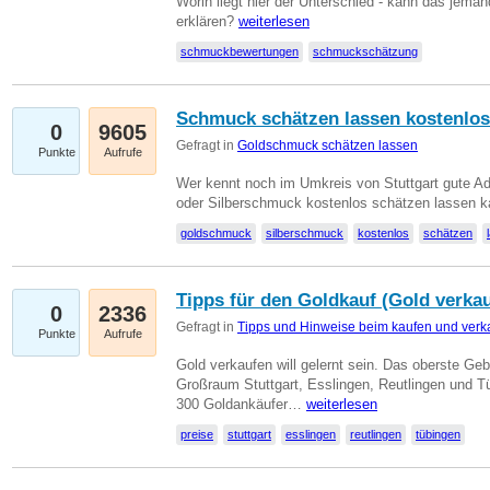
Worin liegt hier der Unterschied - kann das jeman
erklären?
weiterlesen
schmuckbewertungen
schmuckschätzung
Schmuck schätzen lassen kostenlos
0
9605
Gefragt in
Goldschmuck schätzen lassen
Punkte
Aufrufe
Wer kennt noch im Umkreis von Stuttgart gute 
oder Silberschmuck kostenlos schätzen lassen 
goldschmuck
silberschmuck
kostenlos
schätzen
Tipps für den Goldkauf (Gold verka
0
2336
Gefragt in
Tipps und Hinweise beim kaufen und verk
Punkte
Aufrufe
Gold verkaufen will gelernt sein. Das oberste Gebo
Großraum Stuttgart, Esslingen, Reutlingen und T
300 Goldankäufer…
weiterlesen
preise
stuttgart
esslingen
reutlingen
tübingen