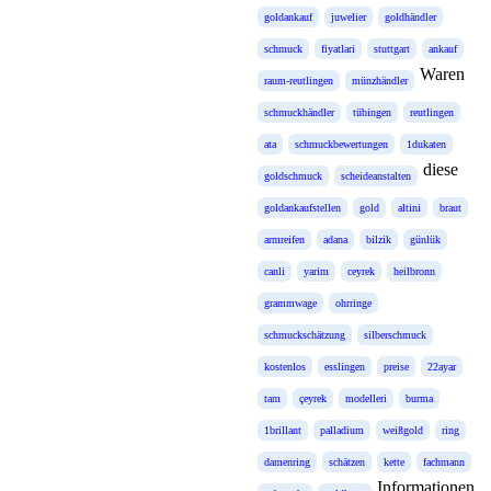
goldankauf
juwelier
goldhändler
schmuck
fiyatlari
stuttgart
ankauf
Waren
raum-reutlingen
münzhändler
schmuckhändler
tübingen
reutlingen
ata
schmuckbewertungen
1dukaten
diese
goldschmuck
scheideanstalten
goldankaufstellen
gold
altini
braut
armreifen
adana
bilzik
günlük
canli
yarim
ceyrek
heilbronn
grammwage
ohrringe
schmuckschätzung
silberschmuck
kostenlos
esslingen
preise
22ayar
tam
çeyrek
modelleri
burma
1brillant
palladium
weißgold
ring
damenring
schätzen
kette
fachmann
Informationen