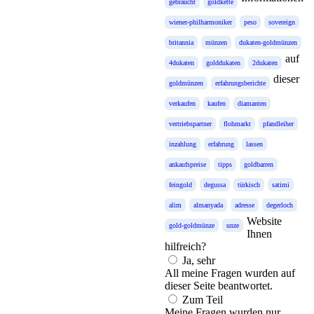
gebraucht
goldkette
wiener-philharmoniker
peso
sovereign
britannia
münzen
dukaten-goldmünzen
auf
4dukaten
golddukaten
2dukaten
dieser
goldmünzen
erfahrungsberichte
verkaufen
kaufen
diamanten
vertriebspartner
flohmarkt
pfandleiher
inzahlung
erfahrung
lassen
ankaufspreise
tipps
goldbarren
feingold
degussa
türkisch
satimi
alim
almanyada
adresse
degerloch
Website
gold-goldmünze
unze
Ihnen
hilfreich?
Ja, sehr
All meine Fragen wurden auf
dieser Seite beantwortet.
Zum Teil
Meine Fragen wurden nur