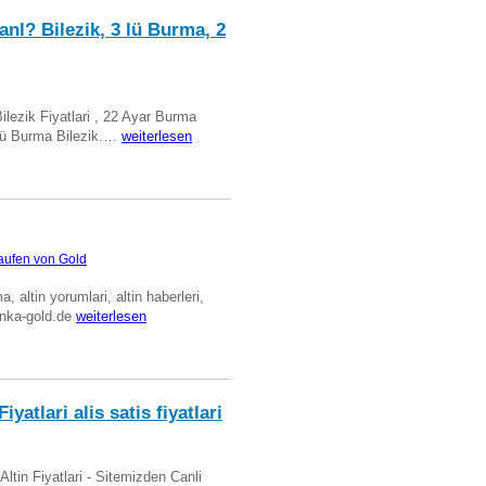
anl? Bilezik, 3 lü Burma, 2
Bilezik Fiyatlari , 22 Ayar Burma
üclü Burma Bilezik.…
weiterlesen
aufen von Gold
ma, altin yorumlari, altin haberleri,
anka-gold.de
weiterlesen
iyatlari alis satis fiyatlari
 Altin Fiyatlari - Sitemizden Canli