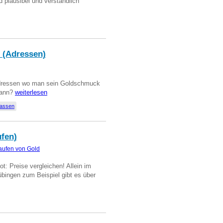
d plausibel und verständlich
 (Adressen)
Adressen wo man sein Goldschmuck
kann?
weiterlesen
lassen
ufen)
aufen von Gold
t: Preise vergleichen! Allein im
übingen zum Beispiel gibt es über