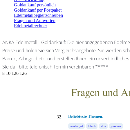
Goldankauf persönlich
Goldankauf per Postpaket
Edelmetallbegleitschreiben
Fragen und Antworten
Edelmetallrechner
ANKA Edelmetall - Goldankauf: Die hier angegebenen Edelmet
Preise und holen Sie sich Vergleichsangebote. Sie werden schn
Barren, Zahngold etc. und erstellen Ihnen ein unverbindliches
Sie da - bitte telefonisch Termin vereinbaren *****
8
10
126
126
Fragen und A
ANKA Edelmetallhandels
32
Beliebteste Themen:
cumhuriyet
bilezik
altin
juweliere