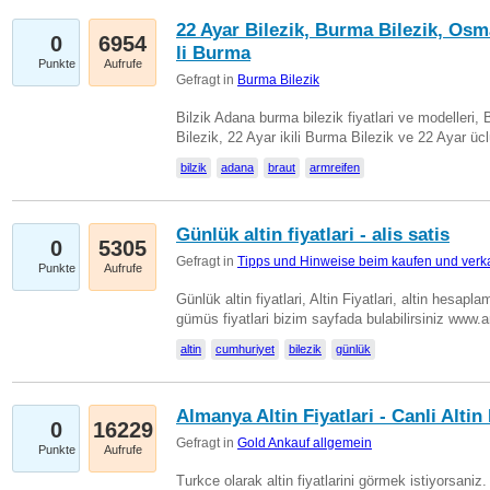
22 Ayar Bilezik, Burma Bilezik, Osm
0
6954
li Burma
Punkte
Aufrufe
Gefragt in
Burma Bilezik
Bilzik Adana burma bilezik fiyatlari ve modelleri, 
Bilezik, 22 Ayar ikili Burma Bilezik ve 22 Ayar 
bilzik
adana
braut
armreifen
Günlük altin fiyatlari - alis satis
0
5305
Gefragt in
Tipps und Hinweise beim kaufen und verk
Punkte
Aufrufe
Günlük altin fiyatlari, Altin Fiyatlari, altin hesapla
gümüs fiyatlari bizim sayfada bulabilirsiniz www.
altin
cumhuriyet
bilezik
günlük
Almanya Altin Fiyatlari - Canli Altin F
0
16229
Gefragt in
Gold Ankauf allgemein
Punkte
Aufrufe
Turkce olarak altin fiyatlarini görmek istiyorsaniz.