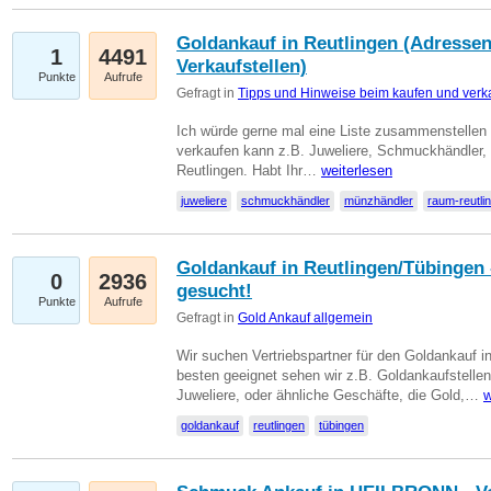
Goldankauf in Reutlingen (Adressen
1
4491
Verkaufstellen)
Punkte
Aufrufe
Gefragt in
Tipps und Hinweise beim kaufen und verk
Ich würde gerne mal eine Liste zusammenstelle
verkaufen kann z.B. Juweliere, Schmuckhändler
Reutlingen. Habt Ihr…
weiterlesen
juweliere
schmuckhändler
münzhändler
raum-reutli
Goldankauf in Reutlingen/Tübingen 
0
2936
gesucht!
Punkte
Aufrufe
Gefragt in
Gold Ankauf allgemein
Wir suchen Vertriebspartner für den Goldankauf 
besten geeignet sehen wir z.B. Goldankaufstellen
Juweliere, oder ähnliche Geschäfte, die Gold,…
w
goldankauf
reutlingen
tübingen