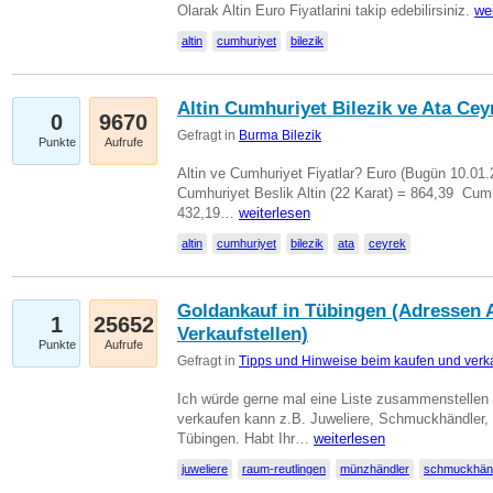
Olarak Altin Euro Fiyatlarini takip edebilirsiniz.
we
altin
cumhuriyet
bilezik
Altin Cumhuriyet Bilezik ve Ata Ceyr
0
9670
Gefragt in
Burma Bilezik
Punkte
Aufrufe
Altin ve Cumhuriyet Fiyatlar? Euro (Bugün 10.01.20
Cumhuriyet Beslik Altin (22 Karat) = 864,39  Cumh
432,19…
weiterlesen
altin
cumhuriyet
bilezik
ata
ceyrek
Goldankauf in Tübingen (Adressen A
1
25652
Verkaufstellen)
Punkte
Aufrufe
Gefragt in
Tipps und Hinweise beim kaufen und verk
Ich würde gerne mal eine Liste zusammenstelle
verkaufen kann z.B. Juweliere, Schmuckhändler
Tübingen. Habt Ihr…
weiterlesen
juweliere
raum-reutlingen
münzhändler
schmuckhän